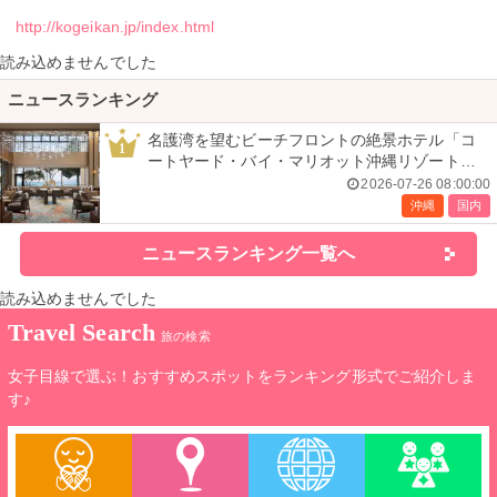
http://kogeikan.jp/index.html
読み込めませんでした
ニュースランキング
名護湾を望むビーチフロントの絶景ホテル「コ
1
ートヤード・バイ・マリオット沖縄リゾート」
で叶える贅沢ステイ＜宿泊レポ＞
2026-07-26 08:00:00
沖縄
国内
ニュースランキング一覧へ
読み込めませんでした
Travel Search
旅の検索
女子目線で選ぶ！おすすめスポットをランキング形式でご紹介しま
す♪