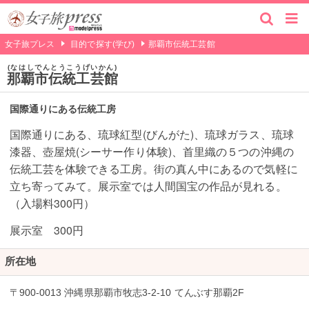
女子旅プレス
目的で探す(学び)
那覇市伝統工芸館
なはしでんとうこうげいかん
那覇市伝統工芸館
国際通りにある伝統工房
国際通りにある、琉球紅型(びんがた)、琉球ガラス、琉球
漆器、壺屋焼(シーサー作り体験)、首里織の５つの沖縄の
伝統工芸を体験できる工房。街の真ん中にあるので気軽に
立ち寄ってみて。展示室では人間国宝の作品が見れる。
（入場料300円）
展示室 300円
所在地
〒900-0013 沖縄県那覇市牧志3-2-10 てんぶす那覇2F