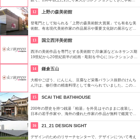
レクションの他にも弥生時代の土器など歴史的標本も展示され
ている。
12
上野の森美術館
登竜門として知られる「上野の森美術館大賞展」でも有名な美
術館。有名現代美術作家の作品展示や重要文化財の展示など、
話題に富んだ展示が行われている。併設されたカフェで、足を
休めるのもいかが？
13
国立西洋美術館
西洋の美術作品を専門とする美術館で,印象派などルネサンス期
19世紀から20世紀前半の絵画・彫刻を中心にコレクションされ
ている。なかでも西洋のオールド・マスター（18世紀以前の画
家）たちの作品を見ることができる美術館としは日本有数。ロ
14
鎌倉五山
ダンの「考える人」はこちらで見れる。設計はル・コルビジェ
が手掛け、建築・インテリア好きにもおすすめ。
大根やごぼう、にんじん、豆腐など栄養バランス抜群のけんち
ん汁は、修行僧の精進料理として食べられていました。この
「けんちん」という名前は建長寺の修行僧が作った「建長汁」
が由来とも言われています。鎌倉五山では由来となった「建長
15
SCAI THE BATHHOUSE
汁」を頂くことができます。質素な味わいの中に鎌倉の歴史を
感じる一品です。
200年の歴史を持つ銭湯「柏湯」を外見はそのままに改装し、
日本の若手作家や、海外の優れた作家の作品が無料で鑑賞でき
るギャラリーです。
16
21_21 DESIGN SIGHT
デザインのためのリサーチセンターで、デザインについて考え