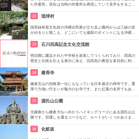
た作業所。現在は当時の作業所を再現していて見学をすること
ができます。いろは草庵のみ限定販売のグッズなども購入でき
ます。
22
琉球村
国登録有形文化財の沖縄古民家が立ち並ぶ園内からは三線の音
がゆるりと聴こえ、どこにいても撮影のポイントになる沖縄ら
しさを体験できる場所。シーサーの色付けや貸衣装を来られた
り、どれを体験したら良いか迷ってしまう程！沖縄を丸ごと感
23
石川四高記念文化交流館
じるならぜひココへ。
明治期に建設された中学校を改装してつくられており、四高の
歴史と伝統を伝える展示に加え、旧四高の教室を多目的に利用
できる「石川四高記念館」と泉鏡花、徳田秋声、室生犀星等、
石川県ゆかりの文学者の資料を展示する「石川近代文学館」に
24
建長寺
よって構成されている。
鎌倉五山の別格第一位にもなっている日本最古の禅寺です。重
厚で力強い佇まいが魅力のお寺です。また紅葉の名所でもあ
り、秋には多くの人で賑わいます。約1時間の座禅修行もお勧
めの1つ。静かなお堂で自分の呼吸の音だけに耳を傾け、無心
25
源氏山公園
の境地を目指します。
北鎌倉から鎌倉大仏へ向かうハイキングコースにある源氏山公
園です。切通しを通るコースなど、ルートがいくつかありま
す。標高は約93メートルですが、コースに寄ってはかなり険し
い道を登る場合も。公園中央の頼朝像がシンボルです。
26
化粧坂