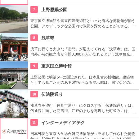
ンティアによるガイドツアーに参加すればなお理解が深まるこ
とまちがいなし。
7
上野恩賜公園
東京国立博物館や国立西洋美術館といった有名な博物館が揃う
公園。アカデミックな公園内で教養を深めることができる。ま
た、不忍池や犬を連れた西郷隆盛像も有名。
8
浅草寺
浅草に行くと大きな「雷門」が迎えてくれる「浅草寺」は、国
内外からの観光客が年間3,000万人が訪れるという浅草観光一
番の名所。地元の方からも「観音様」の愛称で親しまれている
都内最古の名刹です。
9
東京国立博物館
上野公園に明治5年に開設された、日本最古の博物館。建築物
としても見ごたえのある6館からなる展示館は、国宝などの歴
史資料や日本やアジアの美術品など約11万点が所蔵されていま
す。オリジナルグッズを販売するミュージアムショップや食事
10
伝法院通り
もできるカフェなども併設されています。
浅草寺を望む「仲見世通り」にクロスする「伝通院通り」は、
伝通院に面した商店街。江戸のまちを再現した町並みには、屋
根の上の鼠小僧や火の見櫓、軒瓦、などたくさんの見どころが
あります。多彩なお店が並んでいて、買い物や食事も楽しめま
11
インターメディアテク
す。
日本郵便と東京大学総合研究博物館がコラボして作られた博物
館で、130年以上にわたり東大がコレクションしてきた学術コ