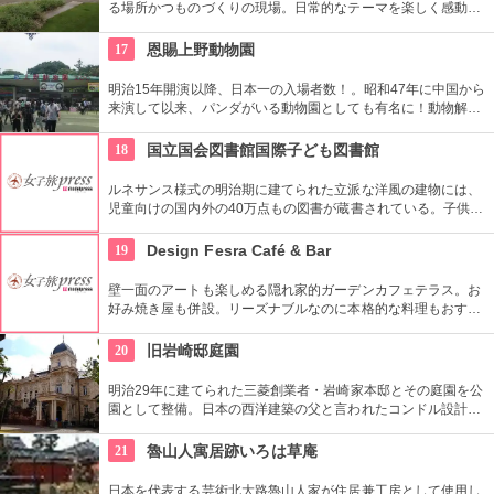
る場所かつものづくりの現場。日常的なテーマを楽しく感動的
に見せる展覧会などを中心に多角的なプログラムを開催。
17
恩賜上野動物園
明治15年開演以降、日本一の入場者数！。昭和47年に中国から
来演して以来、パンダがいる動物園としても有名に！動物解説
員による無料のガイドツアーに参加もお勧め。
18
国立国会図書館国際子ども図書館
ルネサンス様式の明治期に建てられた立派な洋風の建物には、
児童向けの国内外の40万点もの図書が蔵書されている。子供だ
けでなく大人も十分楽しめるので、たまにはインテリに図書館
でゆっくり過ごしてみては。
19
Design Fesra Café & Bar
壁一面のアートも楽しめる隠れ家的ガーデンカフェテラス。お
好み焼き屋も併設。リーズナブルなのに本格的な料理もおすす
め。
20
旧岩崎邸庭園
明治29年に建てられた三菱創業者・岩崎家本邸とその庭園を公
園として整備。日本の西洋建築の父と言われたコンドル設計の
洋館や撞球室は本格的な西洋木造建築で見応えたっぷり。重要
文化財にもなっている。
21
魯山人寓居跡いろは草庵
日本を代表する芸術北大路魯山人家が住居兼工房として使用し