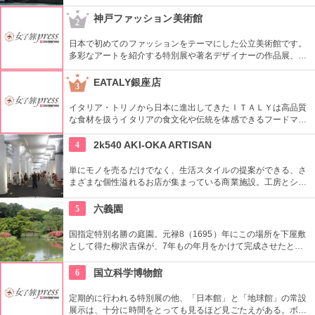
ともとは船の修繕用に建設されたドックで今では国の重要文化
財に指定されています。
神戸ファッション美術館
2
日本で初めてのファッションをテーマにした公立美術館です。
多彩なアートを紹介する特別展や著名デザイナーの作品展、ラ
イブラリーなど見どころ充実。日ごろからファッションが好き
な方、ファッション業界の方、ファッションを学ぶ方、必見で
EATALY銀座店
3
す。
イタリア・トリノから日本に進出してきたＩＴＡＬＹは高品質
な食材を扱うイタリアの食文化や伝統を体感できるフードマー
ケット。レストランも併設しているので本物のイタリア料理を
堪能することもできます。
4
2k540 AKI-OKA ARTISAN
単にモノを売るだけでなく、生活スタイルの提案ができる、さ
まざまな個性溢れるお店が集まっている商業施設。工房とショ
ップが一緒になったお店が連なり、ものづくりの体験ができる
ワークショップもあり。
5
六義園
国指定特別名勝の庭園。元禄8（1695）年にこの場所を下屋敷
として得た柳沢吉保が、7年もの年月をかけて完成させたとい
います。池のまわりに木々が植栽された回遊式築山泉水庭園
で、江戸時代から小石川後楽園とで二大庭園とされていまし
6
国立科学博物館
た。日本庭園の良さを今に伝える名園です。
定期的に行われる特別展の他、「日本館」と「地球館」の常設
展示は、十分に時間をとっても見るほど見ごたえがある。ボラ