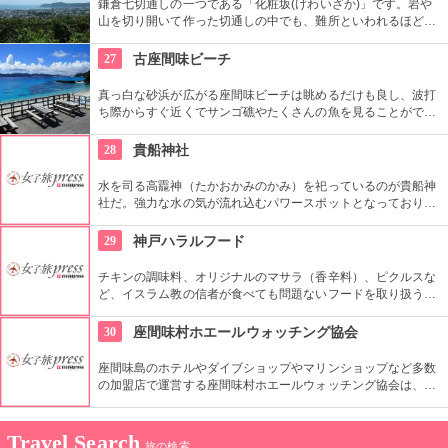
鎌倉七切通しの一つである「化粧坂(けわいざか)」です。岩や
山を切り開いて作った切通しの中でも、難所といわれるほど化
粧坂は急勾配の坂です。ハイキングというより登山に近いの
で、ヒールやブーツは厳禁です！頂上の源氏山公園にシートを
27
古座間味ビーチ
ひいてお弁当を食べるのもお勧めです。
真っ白な砂浜が広がる座間味ビーチは眺めるだけも良し、波打
ち際からすぐ近くでサンゴ礁やたくさんの魚を見ることができ
るのが特徴なので是非お勧めしたいのはシュノーケリングで
す。透き通った海の中はウミガメと泳いだりすることも出来、
28
貴船神社
海中景観の素晴らしさを感じること間違いなしのスポットで
す。
水を司る高龗神（たかおかみのかみ）を祀っているのが貴船神
社だ。強力な水の気が流れ込むパワースポットとなっており、
恋愛運・愛情運・金運に効果がある。古くは平安時代の歌人・
和泉式部が夫の心変わりに悩んで参拝したところ復縁を果たし
29
神戸ハラルフード
たということも伝えられている。
チキンの調味料、オリジナルのマサラ（香辛料）、ピクルスな
ど、イスラム教の信者が食べても問題ないフードを取り扱うお
店です。もちろん、イスラム教の方のみならず「本格的な世界
の食材を見たい」というお料理が好きな方にもオススメです。
30
座間味村ホエールウォッチング協会
座間味島のホテルやダイブショップやマリンショップなど多数
の加盟店で運営する座間味村ホエールウォッチング協会は、ザ
トウクジラの繁殖海域の保護やホエールウォッチングを行う際
に、大切な自然資源である鯨類の行動を妨げない等、安全にな
おかつ自然保護の活動のために設けられています。
Travel Search
旅の検索