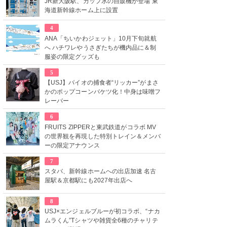
JR新大阪駅、カップ氷の自販機が登場 東
海道新幹線ホーム上に設置
4
ANA「ちいかわジェット」10月下旬就航
へ ハチワレやうさぎたちが機内品に＆制
服姿の限定グッズも
5
【USJ】バイオの捕食者“リッカー”がまさ
かのポップコーンバケツ化！中身は味噌フ
レーバー
6
FRUITS ZIPPERと東武鉄道がコラボ MV
の世界観を再現した特別トレイン＆メンバ
ーの限定アナウンス
7
スタバ、新幹線ホームへの出店加速 名古
屋駅＆京都駅にも2027年出店へ
8
USJ×エンジェルブルーが初コラボ、“ナカ
ムラくん”Tシャツや雑貨全6種のチャリテ