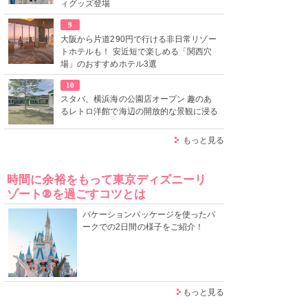
ィグッズ登場
9
大阪から片道290円で行ける非日常リゾー
トホテルも！ 安近短で楽しめる「関西穴
場」のおすすめホテル3選
10
スタバ、横浜海の公園店オープン 趣のあ
るレトロ洋館で海辺の開放的な景観に浸る
もっと見る
時間に余裕をもって東京ディズニーリ
ゾート®を過ごすコツとは
バケーションパッケージを使ったパ
ークでの2日間の様子をご紹介！
もっと見る