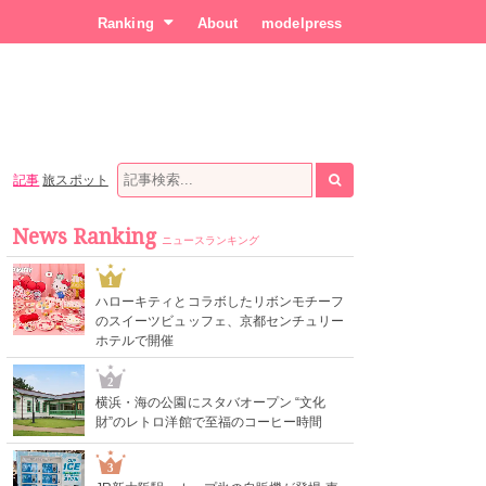
Ranking
About
modelpress
記事
旅スポット
News Ranking
ニュースランキング
1
ハローキティとコラボしたリボンモチーフ
のスイーツビュッフェ、京都センチュリー
ホテルで開催
2
横浜・海の公園にスタバオープン “文化
財”のレトロ洋館で至福のコーヒー時間
3