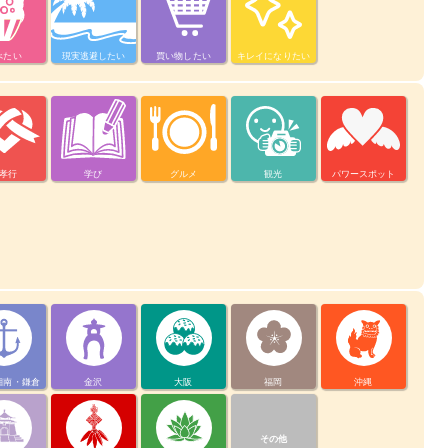
べたい
現実逃避したい
買い物したい
キレイになりたい
孝行
学び
グルメ
観光
パワースポット
湘南・鎌倉
金沢
大阪
福岡
沖縄
その他