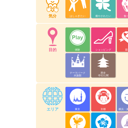
気分
はしゃぎたい
癒やされたい
食
目的
体験
ショッピング
親
テーマパーク
歴史
水族館
寺社仏閣
エリア
東京
京都
横浜・