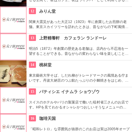
立ち飲みのバンコは、奥にひろがるテーブル席のサロンより各
メニュー200円ほど安くなっている。
12
みりん堂
関東大震災があった大正12（1923）年に創業したお煎餅の老
舗。東京スカイツリーを訪れたときは、昔ながらの下町風情と
あたたかい「おもてなしの心」にも触れてみたいですね。近年
ではぬれ煎餅にアイスクリームをはさんだ「ぬれソフト」も人
13
上野精養軒 カフェラン ランドーレ
気。
明治5（1872）年創業の歴史ある老舗は、店内から不忍池を一
望することができる。昔ながらの変わらない味を楽しむことが
でき、名物ハヤシライスは明治の文豪たちが愛したとも言われ
ている。
14
桃林堂
東京藝術大学そば、しだれ柳がトレードマークの風情ある佇ま
いです。丹波大納言のつぶ餡たっぷりの小鯛焼きをはじめ、水
ようかんや最中、ぜんざいなど、品の良い和菓子がそろってい
ます。お抹茶をいただきながら店内でも。
15
パティシエ イナムラ ショウゾウ
スイスのホテルやパリの製菓店で働いた稲村省三さんのお店で
す。HPを見てわかるオシャレかつおしいそうなメニューの
数々。口コミなどでも行列やおみやげで喜ばれたなどの話が後
を絶えません。
16
珈琲天国
「昭和レトロ」な雰囲気が抜群のこのお店は実は2005年オープ