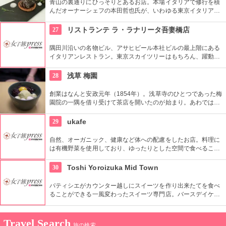
青山の裏通りにひっそりとあるお店。本場イタリアで修行を積
んだオーナーシェフの本田哲也氏が、いわゆる東京イタリアン
とは異なる独自の手法で食通をうならせます。6年連続でミシ
ュランの一つ星を獲得しているというのも納得。イタリアやフ
27
リストランテ ラ・ラナリータ吾妻橋店
ランスの食材とともに、国内の新鮮な素材も吟味し、旬な味を
届けます。
隅田川沿いの名物ビル、アサヒビール本社ビルの最上階にある
イタリアンレストラン。東京スカイツリーはもちろん、躍動す
る東京のダイナミックな景色が眼下に広がります。眺めだけで
も素敵なごちそう。そして、料理も本格派のイタリアンで、目
28
浅草 梅園
も舌も同時に大満足。世界のワインも豊富に揃っています。
創業はなんと安政元年（1854年）。浅草寺のひとつであった梅
園院の一隅を借り受けて茶店を開いたのが始まり。あわではな
く蒸した餅きびもちを使用したあわぜんざいは、創業時から変
わらぬ人気を誇る老舗ご自慢の逸品。
29
ukafe
自然、オーガニック、健康など体への配慮をしたお店。料理に
は有機野菜を使用しており、ゆったりとした空間で食べること
でストレスフリーの時間を過ごせる。女性に人気のお店。
30
Toshi Yoroizuka Mid Town
パティシエがカウンター越しにスイーツを作り出来たてを食べ
ることができる一風変わったスイーツ専門店。バースデイケー
キなど様々なケーキには無料でネームプレートを付けてくれる
ところも良心的。
Travel Search
旅の検索