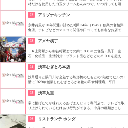
材だけを使用した白玉クリームあんみつで、いつ行っても混ん
ではいるが並ぶ価値はありです。
22
アリゾナキッチン
永井荷風が10年間通い詰めた昭和24年（1949）創業の老舗洋
食店。テレビなどのマスコミ関係や口コミでも有名なお店で、
看板メニューは手間暇ひと手間かけて煮込んだビーフシチュ
ー。
23
アメヤ横丁
ＪＲ上野駅から御徒町駅までの約５００ｍに食品・菓子・宝
石・化粧品・生活雑貨・ブランド品などなどの５００を超える
お店がずらりと軒を並べている。アメ横名物としてはお菓子の
叩き売りがある。
24
浅草むぎとろ本店
浅草通りと隅田川が交差する駒形橋のたもとの6階建てビルの1
階に1929年創業したむぎとろが名物の和食料理店。平日
11:00〜13:30までの限定メニュー「とろろたっぷり召し上が
れ」はバイキング形式のおすすめランチ。むぎとろと日替わり
25
浅草九重
のおかず２品と味噌汁がお替わり自由で1,000円！
常に揚げたてが味わえるあげまんじゅう専門店で、テレビで取
り上げられているだけあり行列ができる。中身の種類はこし
餡、カスタード、抹茶、ごまなど全８種類ある。
26
リストランテ ホンダ