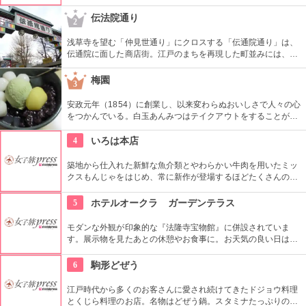
る。コース料理等もお気軽にお楽しめる。ワイン、ビール等も
ご用意！
伝法院通り
2
浅草寺を望む「仲見世通り」にクロスする「伝通院通り」は、
伝通院に面した商店街。江戸のまちを再現した町並みには、屋
根の上の鼠小僧や火の見櫓、軒瓦、などたくさんの見どころが
あります。多彩なお店が並んでいて、買い物や食事も楽しめま
梅園
3
す。
安政元年（1854）に創業し、以来変わらぬおいしさで人々の心
をつかんでいる。白玉あんみつはテイクアウトをすることがで
き、どこでも気軽に人気の味を食べることができる。
4
いろは本店
築地から仕入れた新鮮な魚介類とやわらかい牛肉を用いたミッ
クスもんじゃをはじめ、常に新作が登場するほどたくさんの種
類があり、様々なもんじゃ焼きを楽しめる。風味豊かなサクラ
エビが自慢。
5
ホテルオークラ ガーデンテラス
モダンな外観が印象的な『法隆寺宝物館』に併設されていま
す。展示物を見たあとの休憩やお食事に。お天気の良い日はテ
ラス席に座ることもできます。特別展に合わせて限定メニュー
が出ることもありますので、何度も訪れたいですね。
6
駒形どぜう
江戸時代から多くのお客さんに愛され続けてきたドジョウ料理
とくじら料理のお店。名物はどぜう鍋。スタミナたっぷりのど