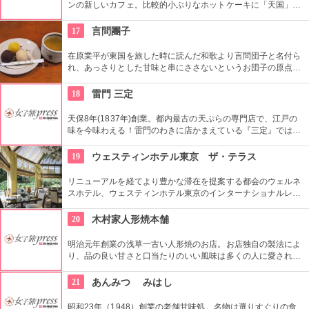
ンの新しいカフェ。比較的小ぶりなホットケーキに「天国」の
焼印がついて可愛い。浅草でホットケーキが食べたくなったら
ここへ。
17
言問團子
在原業平が東国を旅した時に読んだ和歌より言問団子と名付ら
れ、あっさりとした甘味と串にささないというお団子の原点を
守り創業以来の造りを続けてる。団子は小豆餡と白餡、味噌味
の餡の３種類がある。
18
雷門 三定
天保8年(1837年)創業。都内最古の天ぷらの専門店で、江戸の
味を今味わえる！雷門のわきに店かまえている『三定』では特
製のゴマ油で揚げた天ぷらが人気。
19
ウェスティンホテル東京 ザ・テラス
リニューアルを経てより豊かな滞在を提案する都会のウェルネ
スホテル、ウェスティンホテル東京のインターナショナルレス
トラン「ザ・テラス」。オープンキッチンで作られた料理が常
にアツアツで食べられるビュッフェスタイルのレストラン。旬
20
木村家人形焼本舗
の野菜がふんだんに使われているのでとてもヘルシー。宝石の
ようなデザートは、ベテランシェフ一押し。
明治元年創業の浅草一古い人形焼のお店。お店独自の製法によ
り、品の良い甘さと口当たりのいい風味は多くの人に愛されて
いる。ハト、雷門、五重塔など浅草にちなんだ形が可愛い。ア
ンコの入っていないタイプもあり。ハトのマークを目印に探し
21
あんみつ みはし
て。
昭和23年（1948）創業の老舗甘味処。名物は選りすぐりの食