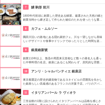
じょうの上にはたっぷりのねぎ。骨まで食べられるほど柔らか
く美味しく頂ける上に健康と美容にも良い。
7
鰻 駒形 前川
1800年代初頭に創業した歴史ある鰻屋。厳選された天然の鰻と
創業当時から継ぎ足して作られた秘伝のたれを使ったうな重は
絶品。店からは東京スカイツリー®を望むことが可能。
8
カフェ・ムルソー
隅田川沿いの路地にある隠れ家的フェ。川を一望しながら美味
しいデザイートや食事やドリンクでゆったりとした時間を楽し
める。絶好のリバーサイドビュー！
9
銀座維新號
創業110年以上、魯迅や周恩来元首相など数々の著名人も通っ
た中華料理の名店。銀座にあるにも関わらず、庶民的な雰囲気
を大切にしており安心して中国料理を味わえるお店として人気
を得ています。
10
アンリ・シャルパンティエ 銀座店
東京都選定の歴史的建造物であるヨネイビルの雰囲気を生かし
た銀座らしい高級感のあるフランスの洋菓子店。パリのアパル
トマンをコンセプトにした洗練された内装で、サロンでは是非
看板メニューのクレープ・シュゼットを試してほしい。
11
イタリアンバール ラ ヴィオラ
三笠会館の1階に設けられたイタリアンバールは品格を感じさ
せる空間で、昼はカフェ、夜はワインバーとして利用できる。