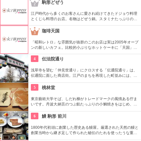
メニュー200円ほど安くなっている。
駒形どぜう
2
江戸時代から多くのお客さんに愛され続けてきたドジョウ料理
とくじら料理のお店。名物はどぜう鍋。スタミナたっぷりのど
じょうの上にはたっぷりのねぎ。骨まで食べられるほど柔らか
く美味しく頂ける上に健康と美容にも良い。
珈琲天国
3
「昭和レトロ」な雰囲気が抜群のこのお店は実は2005年オープ
ンの新しいカフェ。比較的小ぶりなホットケーキに「天国」の
焼印がついて可愛い。浅草でホットケーキが食べたくなったら
ここへ。
4
伝法院通り
浅草寺を望む「仲見世通り」にクロスする「伝通院通り」は、
伝通院に面した商店街。江戸のまちを再現した町並みには、屋
根の上の鼠小僧や火の見櫓、軒瓦、などたくさんの見どころが
あります。多彩なお店が並んでいて、買い物や食事も楽しめま
5
桃林堂
す。
東京藝術大学そば、しだれ柳がトレードマークの風情ある佇ま
いです。丹波大納言のつぶ餡たっぷりの小鯛焼きをはじめ、水
ようかんや最中、ぜんざいなど、品の良い和菓子がそろってい
ます。お抹茶をいただきながら店内でも。
6
鰻 駒形 前川
1800年代初頭に創業した歴史ある鰻屋。厳選された天然の鰻と
創業当時から継ぎ足して作られた秘伝のたれを使ったうな重は
絶品。店からは東京スカイツリー®を望むことが可能。