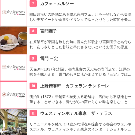
7
カフェ・ムルソー
隅田川沿いの路地にある隠れ家的フェ。川を一望しながら美味
しいデザイートや食事やドリンクでゆったりとした時間を楽し
める。絶好のリバーサイドビュー！
8
言問團子
在原業平が東国を旅した時に読んだ和歌より言問団子と名付ら
れ、あっさりとした甘味と串にささないというお団子の原点を
守り創業以来の造りを続けてる。団子は小豆餡と白餡、味噌味
の餡の３種類がある。
9
雷門 三定
天保8年(1837年)創業。都内最古の天ぷらの専門店で、江戸の
味を今味わえる！雷門のわきに店かまえている『三定』では特
製のゴマ油で揚げた天ぷらが人気。
10
上野精養軒 カフェラン ランドーレ
明治5（1872）年創業の歴史ある老舗は、店内から不忍池を一
望することができる。昔ながらの変わらない味を楽しむことが
でき、名物ハヤシライスは明治の文豪たちが愛したとも言われ
ている。
11
ウェスティンホテル東京 ザ・テラス
リニューアルを経てより豊かな滞在を提案する都会のウェルネ
スホテル、ウェスティンホテル東京のインターナショナルレス
トラン「ザ・テラス」。オープンキッチンで作られた料理が常