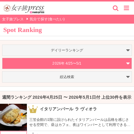
女子旅プレス
気分で探す(食べたい)
Spot Ranking
デイリーランキング
2026年 4/25〜5/1
絞込検索
週間ランキング 2026年4月25日 〜 2026年5月1日付 上位30件を表示
イタリアンバール ラ ヴィオラ
1
三笠会館の1階に設けられたイタリアンバールは品格を感じさ
せる空間で、昼はカフェ、夜はワインバーとして利用できる。
立ち飲みのバンコは、奥にひろがるテーブル席のサロンより各