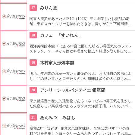
類があり、様々なもんじゃ焼きを楽しめる。風味豊かなサクラ
エビが自慢。
17
みりん堂
関東大震災があった大正12（1923）年に創業したお煎餅の老
舗。東京スカイツリーを訪れたときは、昔ながらの下町風情と
あたたかい「おもてなしの心」にも触れてみたいですね。近年
ではぬれ煎餅にアイスクリームをはさんだ「ぬれソフト」も人
18
カフェ 「すいれん」
気。
西洋美術館本館1Fにある中庭に面した明るい雰囲気のカフェレ
ストラン。ケーキから西欧料理まで幅広く料理を取り揃えてい
る。コース料理等もお気軽にお楽しめる。ワイン、ビール等も
ご用意！
19
木村家人形焼本舗
明治元年創業の浅草一古い人形焼のお店。お店独自の製法によ
り、品の良い甘さと口当たりのいい風味は多くの人に愛されて
いる。ハト、雷門、五重塔など浅草にちなんだ形が可愛い。ア
ンコの入っていないタイプもあり。ハトのマークを目印に探し
20
アンリ・シャルパンティエ 銀座店
て。
東京都選定の歴史的建造物であるヨネイビルの雰囲気を生かし
た銀座らしい高級感のあるフランスの洋菓子店。パリのアパル
トマンをコンセプトにした洗練された内装で、サロンでは是非
看板メニューのクレープ・シュゼットを試してほしい。
21
あんみつ みはし
昭和23年（1948）創業の老舗甘味処。名物は選りすぐりの食
材だけを使用した白玉クリームあんみつで、いつ行っても混ん