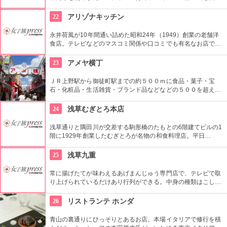
ではいるが並ぶ価値はありです。
22
アリゾナキッチン
永井荷風が10年間通い詰めた昭和24年（1949）創業の老舗洋
食店。テレビなどのマスコミ関係や口コミでも有名なお店で、
看板メニューは手間暇ひと手間かけて煮込んだビーフシチュ
ー。
23
アメヤ横丁
ＪＲ上野駅から御徒町駅までの約５００ｍに食品・菓子・宝
石・化粧品・生活雑貨・ブランド品などなどの５００を超える
お店がずらりと軒を並べている。アメ横名物としてはお菓子の
叩き売りがある。
24
浅草むぎとろ本店
浅草通りと隅田川が交差する駒形橋のたもとの6階建てビルの1
階に1929年創業したむぎとろが名物の和食料理店。平日
11:00〜13:30までの限定メニュー「とろろたっぷり召し上が
れ」はバイキング形式のおすすめランチ。むぎとろと日替わり
25
浅草九重
のおかず２品と味噌汁がお替わり自由で1,000円！
常に揚げたてが味わえるあげまんじゅう専門店で、テレビで取
り上げられているだけあり行列ができる。中身の種類はこし
餡、カスタード、抹茶、ごまなど全８種類ある。
26
リストランテ ホンダ
青山の裏通りにひっそりとあるお店。本場イタリアで修行を積