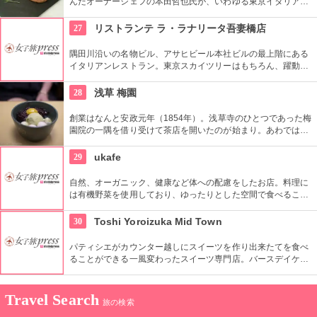
んだオーナーシェフの本田哲也氏が、いわゆる東京イタリアン
とは異なる独自の手法で食通をうならせます。6年連続でミシ
ュランの一つ星を獲得しているというのも納得。イタリアやフ
27
リストランテ ラ・ラナリータ吾妻橋店
ランスの食材とともに、国内の新鮮な素材も吟味し、旬な味を
届けます。
隅田川沿いの名物ビル、アサヒビール本社ビルの最上階にある
イタリアンレストラン。東京スカイツリーはもちろん、躍動す
る東京のダイナミックな景色が眼下に広がります。眺めだけで
も素敵なごちそう。そして、料理も本格派のイタリアンで、目
28
浅草 梅園
も舌も同時に大満足。世界のワインも豊富に揃っています。
創業はなんと安政元年（1854年）。浅草寺のひとつであった梅
園院の一隅を借り受けて茶店を開いたのが始まり。あわではな
く蒸した餅きびもちを使用したあわぜんざいは、創業時から変
わらぬ人気を誇る老舗ご自慢の逸品。
29
ukafe
自然、オーガニック、健康など体への配慮をしたお店。料理に
は有機野菜を使用しており、ゆったりとした空間で食べること
でストレスフリーの時間を過ごせる。女性に人気のお店。
30
Toshi Yoroizuka Mid Town
パティシエがカウンター越しにスイーツを作り出来たてを食べ
ることができる一風変わったスイーツ専門店。バースデイケー
キなど様々なケーキには無料でネームプレートを付けてくれる
ところも良心的。
Travel Search
旅の検索