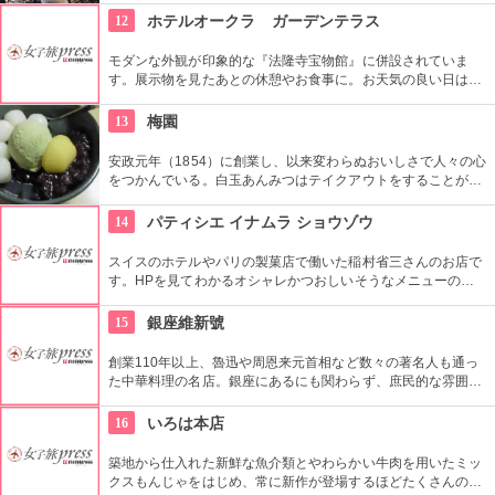
にアツアツで食べられるビュッフェスタイルのレストラン。旬
12
ホテルオークラ ガーデンテラス
の野菜がふんだんに使われているのでとてもヘルシー。宝石の
ようなデザートは、ベテランシェフ一押し。
モダンな外観が印象的な『法隆寺宝物館』に併設されていま
す。展示物を見たあとの休憩やお食事に。お天気の良い日はテ
ラス席に座ることもできます。特別展に合わせて限定メニュー
が出ることもありますので、何度も訪れたいですね。
13
梅園
安政元年（1854）に創業し、以来変わらぬおいしさで人々の心
をつかんでいる。白玉あんみつはテイクアウトをすることがで
き、どこでも気軽に人気の味を食べることができる。
14
パティシエ イナムラ ショウゾウ
スイスのホテルやパリの製菓店で働いた稲村省三さんのお店で
す。HPを見てわかるオシャレかつおしいそうなメニューの
数々。口コミなどでも行列やおみやげで喜ばれたなどの話が後
を絶えません。
15
銀座維新號
創業110年以上、魯迅や周恩来元首相など数々の著名人も通っ
た中華料理の名店。銀座にあるにも関わらず、庶民的な雰囲気
を大切にしており安心して中国料理を味わえるお店として人気
を得ています。
16
いろは本店
築地から仕入れた新鮮な魚介類とやわらかい牛肉を用いたミッ
クスもんじゃをはじめ、常に新作が登場するほどたくさんの種