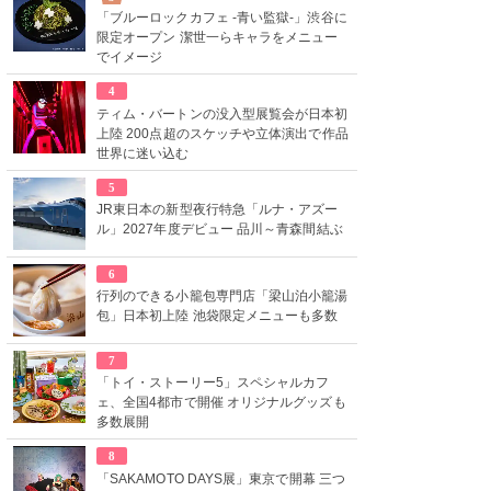
「ブルーロックカフェ -青い監獄-」渋谷に
限定オープン 潔世一らキャラをメニュー
でイメージ
4
ティム・バートンの没入型展覧会が日本初
上陸 200点超のスケッチや立体演出で作品
世界に迷い込む
5
JR東日本の新型夜行特急「ルナ・アズー
ル」2027年度デビュー 品川～青森間結ぶ
6
行列のできる小籠包専門店「梁山泊小籠湯
包」日本初上陸 池袋限定メニューも多数
7
「トイ・ストーリー5」スペシャルカフ
ェ、全国4都市で開催 オリジナルグッズも
多数展開
8
「SAKAMOTO DAYS展」東京で開幕 三つ