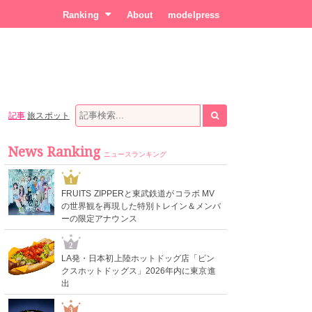
Ranking
About
modelpress
記事
旅スポット
News Ranking
ニュースランキング
1
FRUITS ZIPPERと東武鉄道がコラボ MV
の世界観を再現した特別トレイン＆メンバ
ーの限定アナウンス
2
LA発・日本初上陸ホットドッグ店「ピン
クスホットドッグス」2026年内に東京進
出
3