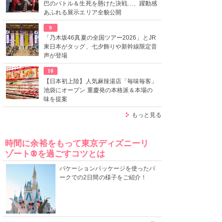
巴のバトル＆生死を懸けた決戦…、躍動感
あふれる展示エリア全貌公開
9
「乃木坂46真夏の全国ツアー2026」とJR
東日本がタッグ、七夕飾りや新幹線限定音
声が登場
10
【日本初上陸】人気麻辣湯店「毎味毎客」
池袋にオープン 重慶発の本格派＆本場の
味を提案
もっと見る
時間に余裕をもって東京ディズニーリ
ゾート®を過ごすコツとは
バケーションパッケージを使ったパ
ークでの2日間の様子をご紹介！