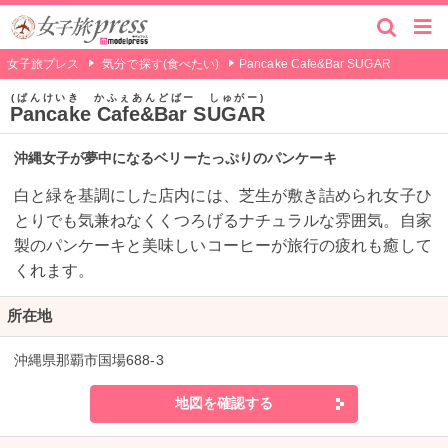
女子旅プレス
気分で探す(食べたい)
Pancake Cafe&Bar SUGAR
ぱんけいき かふぇあんどばー しゅがー
Pancake Cafe&Bar SUGAR
沖縄女子が夢中になるベリーたっぷりのパンケーキ
白と緑を基調にした店内には、芝生が敷き詰められ女子ひ
とりでも気兼ねなくくつろげるナチュラルな雰囲気。自家
製のパンケーキと美味しいコーヒーが旅行の疲れも癒して
くれます。
所在地
沖縄県那覇市国場688-3
地図を確認する