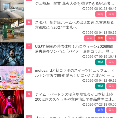
ジュ熱海」開業 花火大会を満喫できる宿泊者専
用ルーフトップも
2026-08-01 23:40:46
国内
国内
6
スタバ、新幹線ホームへの出店加速 名古屋駅＆
京都駅にも2027年出店へ
2026-08-04 13:50:12
国内
京都
国内
7
USJで極限の恐怖体験！ハロウィーン2026開催
過去最多ゾンビに「バイオ」最新コラボ、歴代
人気楽曲メドレーが彩る
2026-07-09 15:10:43
大阪
国内
8
mofusandと初コラボのスイーツビュッフェ、ヒ
ルトン大阪で開催 愛らしいにゃんこ達がケーキ
に
2026-08-04 12:49:12
大阪
国内
9
ティム・バートンの没入型展覧会が日本初上陸
200点超のスケッチや立体演出で作品世界に迷い
込む
2026-07-23 18:00:00
東京
国内