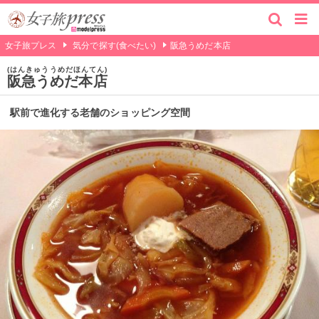
女子旅プレス
気分で探す(食べたい)
阪急うめだ本店
はんきゅううめだほんてん
阪急うめだ本店
駅前で進化する老舗のショッピング空間