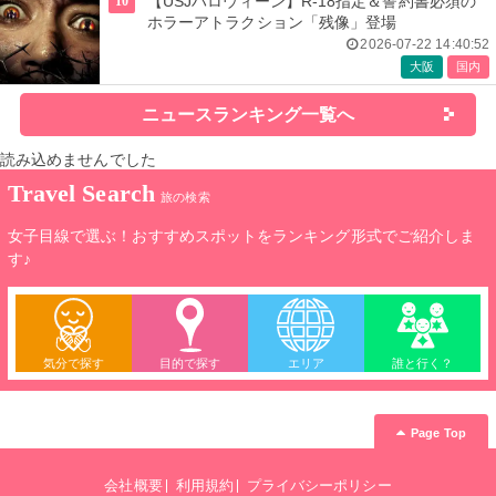
10
【USJハロウィーン】R-18指定＆誓約書必須の
ホラーアトラクション「残像」登場
2026-07-22 14:40:52
大阪
国内
ニュースランキング一覧へ
読み込めませんでした
Travel Search
旅の検索
女子目線で選ぶ！おすすめスポットをランキング形式でご紹介しま
す♪
気分で探す
目的で探す
エリア
誰と行く？
Page Top
会社概要
利用規約
プライバシーポリシー