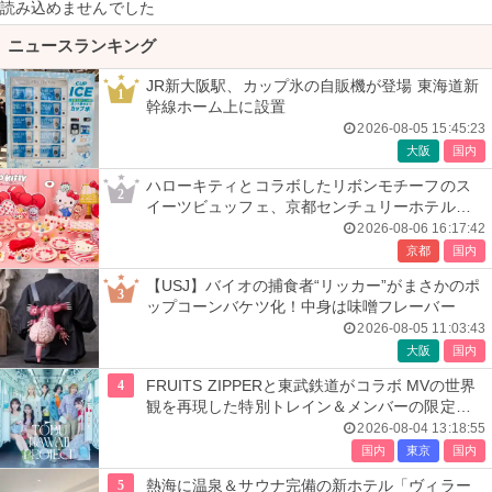
読み込めませんでした
ニュースランキング
JR新大阪駅、カップ氷の自販機が登場 東海道新
1
幹線ホーム上に設置
2026-08-05 15:45:23
大阪
国内
ハローキティとコラボしたリボンモチーフのス
2
イーツビュッフェ、京都センチュリーホテルで
開催
2026-08-06 16:17:42
京都
国内
【USJ】バイオの捕食者“リッカー”がまさかのポ
3
ップコーンバケツ化！中身は味噌フレーバー
2026-08-05 11:03:43
大阪
国内
4
FRUITS ZIPPERと東武鉄道がコラボ MVの世界
観を再現した特別トレイン＆メンバーの限定ア
ナウンス
2026-08-04 13:18:55
国内
東京
国内
5
熱海に温泉＆サウナ完備の新ホテル「ヴィラー