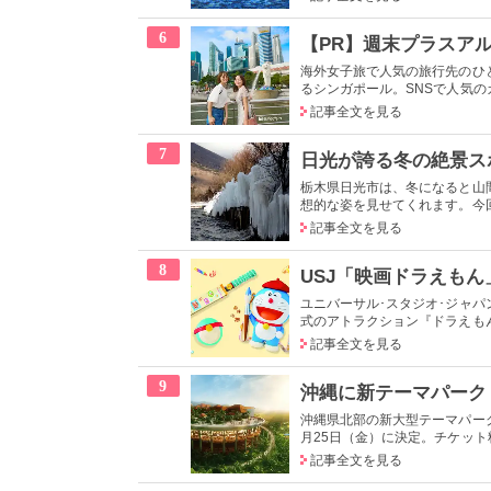
6
海外女子旅で人気の旅行先のひ
るシンガポール。SNSで人気のカ
記事全文を見る
7
日光が誇る冬の絶景ス
栃木県日光市は、冬になると山
想的な姿を見せてくれます。今回
記事全文を見る
8
ユニバーサル･スタジオ･ジャ
式のアトラクション『ドラえもん 4
記事全文を見る
9
沖縄県北部の新大型テーマパーク「
月25日（金）に決定。チケット料
記事全文を見る