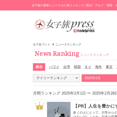
女子旅の最新ニュース＆人気ランキング | 観光・グルメ・買物
女子旅プレス
ニュースランキング
News Ranking
ニュースランキング
総合
ハワイ
台湾
韓国
タイ
海外
東京
デイリーランキング
2025年2月
月間ランキング 2025年2月1日 〜 2025年2
1
多くの人にとって、日常から
はないでしょうか。日本は四季が