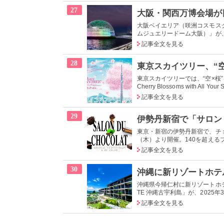
27
大阪ベイエリア（咲洲コスモスクエア地
ムジュエリードーム大阪）」が、
記事全文を見る
28
東京スカイツリー、“空×桜
東京スカイツリーでは、“空×桜”をテ
Cherry Blossoms with All Your 
記事全文を見る
29
東京・新宿の伊勢丹新宿で、チョコ
（木）より開催。140を超えるブ
記事全文を見る
30
沖縄県今帰仁村に新リゾートホテルブ
TE 沖縄古宇利島」が、2025
記事全文を見る