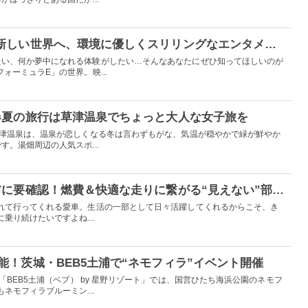
【PR】夢中になれる新しい世界へ、環境に優しくスリリングなエンタメ体験してみない？
たい、何か夢中になれる体験がしたい…そんなあなたにぜひ知ってほしいのが
ォーミュラE」の世界。映...
春夏の旅行は草津温泉でちょっと大人な女子旅を
草津温泉は、温泉が恋しくなる冬は言わずもがな、気温が穏やかで緑が鮮やか
。湯畑周辺の人気スポ...
【PR】春のお出かけ前に要確認！燃費＆快適な走りに繋がる“見えない”部分の愛車ケアできてる？
れて行ってくれる愛車。生活の一部として日々活躍してくれるからこそ、き
乗り続けたいですよね...
能！茨城・BEB5土浦で“ネモフィラ”イベント開催
「BEB5土浦（ベブ） by 星野リゾート」では、国営ひたち海浜公園のネモフ
ネモフィラブルーミン...