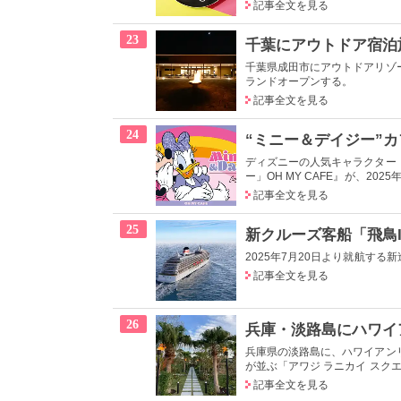
記事全文を見る
23
千葉県成田市にアウトドアリゾート
ランドオープンする。
記事全文を見る
24
ディズニーの人気キャラクター
ー」OH MY CAFE』が、202
記事全文を見る
25
2025年7月20日より就航す
記事全文を見る
26
兵庫県の淡路島に、ハワイアン
が並ぶ「アワジ ラニカイ スクエア（Awa
記事全文を見る