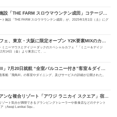
千葉にアウトドア宿泊施設「THE FARM スロウマウンテン成田」コテージやテントの客室＆豊富なアクティビティ
施設「THE FARM スロウマウンテン成田」が、2025年3月1日（土）にグ
“ミニー＆デイジー”カフェ、東京・大阪に限定オープン Y2K要素MIXのカラフルなメニュー提供
・ミニーマウスとデイジーダックのスペシャルカフェ『「ミニー＆デイジ
5年2月14日（金）より東京にて、...
新クルーズ客船「飛鳥III」7月20日就航 “全室バルコニー付き”客室＆ダイニングなど公開
る新造客船「飛鳥III」の客室やダイニング、及びサービスの詳細が公開された。
兵庫・淡路島にハワイアンな複合リゾート「アワジ ラニカイ スクエア」宿泊施設や飲食店を併設
リゾート気分が満喫できるグランピングトレーラーや飲食店などのテナント
ji Lanikai Squ...