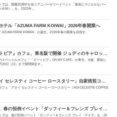
トでは、開園20周年を祝うアニバーサリーイベント「最高にマジカルなパー
y of All）」を、2025年...
ル「AZUMA FARM KOIWAI」2026年春開業へ
UMA FARM KOIWAI」が誕生。2026年春の開業を目指す。
ディズニー映画『ズートピア』カフェ、東名阪で開催 ジュディのキャロットパスタやニックのタコライスなど
スペシャルカフェ『「ズートピア」OH MY CAFE』が東京、大阪、愛知に
月20日（日）まで期間限定オ...
愛知・名古屋に「アオイ セレスティ コーヒー ロースタリー」自家焙煎コーヒーやバーガー提供
「アオイ セレスティ コーヒー ロースタリー（AOI CELESTIE COFFEE
香港ディズニーランド、春の恒例イベント「ダッフィー＆フレンズ プレイ・デイズ」2月21日スタート
トでは、春の恒例イベント「ダッフィー＆フレンズ プレイ・デイズ」を、20