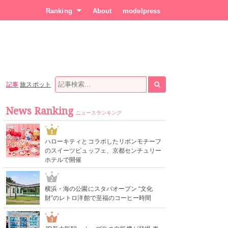
Ranking
About
modelpress
記事
旅スポット
News Ranking
ニュースランキング
1
ハローキティとコラボしたリボンモチーフ
のスイーツビュッフェ、京都センチュリー
ホテルで開催
2
横浜・海の公園にスタバオープン “文化
財”のレトロ洋館で至福のコーヒー時間
3