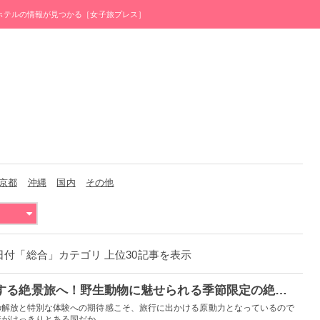
・ホテルの情報が見つかる［女子旅プレス］
京都
沖縄
国内
その他
月28日付「総合」カテゴリ 上位30記事を表示
【PR】人生を豊かにする絶景旅へ！野生動物に魅せられる季節限定の絶景に会いに行こう
の解放と特別な体験への期待感こそ、旅行に出かける原動力となっているので
はっきりとある国だか...