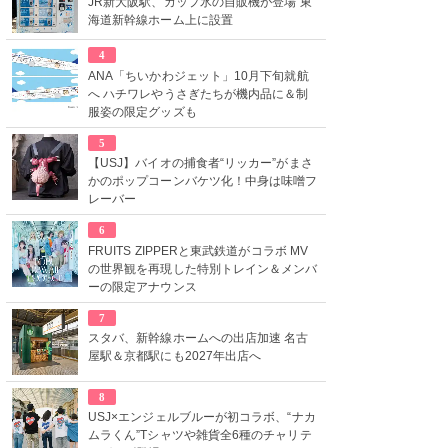
JR新大阪駅、カップ氷の自販機が登場 東
海道新幹線ホーム上に設置
4
ANA「ちいかわジェット」10月下旬就航
へ ハチワレやうさぎたちが機内品に＆制
服姿の限定グッズも
5
【USJ】バイオの捕食者“リッカー”がまさ
かのポップコーンバケツ化！中身は味噌フ
レーバー
6
FRUITS ZIPPERと東武鉄道がコラボ MV
の世界観を再現した特別トレイン＆メンバ
ーの限定アナウンス
7
スタバ、新幹線ホームへの出店加速 名古
屋駅＆京都駅にも2027年出店へ
8
USJ×エンジェルブルーが初コラボ、“ナカ
ムラくん”Tシャツや雑貨全6種のチャリテ