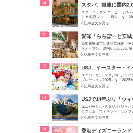
10
スターバックス コーヒー ジャパ
トア 銀座マロニエ通り」を、202
記事全文を見る
11
愛知県安城市に新商業施設「三井
ドオープン。県内初出店30店舗を
記事全文を見る
12
ユニバーサル･スタジオ･ジャ
ブレーション2025」を、2025年
記事全文を見る
13
ユニバーサル･スタジオ･ジャパ
ログラム「ウィキッド・セレブレー
記事全文を見る
14