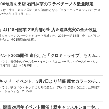
スタバ、銀座に国内2,000号店を出店 石臼抹茶のフラペチーノ＆数量限定ムースティーなど
ンは、東京・銀座に国内2,000店舗目となる「スターバックス ティバーナ ス
5年2月17日（月）に...
愛知「ららぽーと安城」4月18日開業 215店舗が出店＆遊具充実の全天候型ルーフトップパークも
ショッピングパーク ららぽーと安城」が、2025年4月18日（金）にグラン
含む、全215店舗が出店...
USJ、イースター・イベント2025開催 進化した「クロミ・ライブ」もカムバック
パンでは、春恒例のイースター・イベント「ユニバーサル・イースター・セレ
3月7日（金）～6月29日（...
USJで14年ぶり「ウィキッド」イベント、3月7日より開催 魔女カラーのチュリトス＆グッズも登場
ンでは、映画『ウィキッド ふたりの魔女』（3月7日公開）を記念した特別プ
ション」を、2025年...
香港ディズニーランド、開園20周年イベント開催！新キャッスルショーやパレードで“最高にマジカル”な時間を