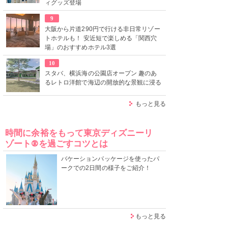
ィグッズ登場
9
大阪から片道290円で行ける非日常リゾー
トホテルも！ 安近短で楽しめる「関西穴
場」のおすすめホテル3選
10
スタバ、横浜海の公園店オープン 趣のあ
るレトロ洋館で海辺の開放的な景観に浸る
もっと見る
時間に余裕をもって東京ディズニーリ
ゾート®を過ごすコツとは
バケーションパッケージを使ったパ
ークでの2日間の様子をご紹介！
もっと見る