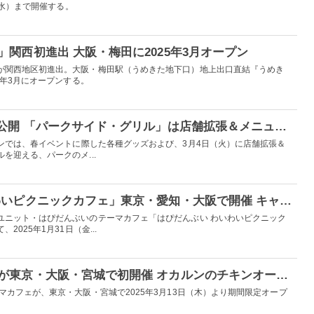
（水）まで開催する。
関西初進出 大阪・梅田に2025年3月オープン
が関西地区初進出。大阪・梅田駅（うめきた地下口）地上出⼝直結『うめき
5年3月にオープンする。
USJ、春の限定グッズ公開 「パークサイド・グリル」は店舗拡張＆メニューを一新
パンでは、春イベントに際した各種グッズおよび、3月4日（火）に店舗拡張＆
を迎える、パークのメ...
「はぴだんぶい わいわいピクニックカフェ」東京・愛知・大阪で開催 キャラデザインのサンドイッチやドリンクなど
ユニット・はぴだんぶいのテーマカフェ「はぴだんぶい わいわいピクニック
025年1月31日（金...
「ダンダダン」カフェが東京・大阪・宮城で初開催 オカルンのチキンオーバーライスやモモの超能力パフェなど
マカフェが、東京・大阪・宮城で2025年3月13日（木）より期間限定オープ