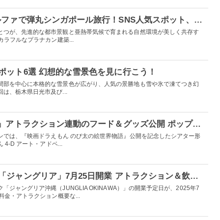
【PR】週末プラスアルファで弾丸シンガポール旅行！SNS人気スポット、グルメにアート体験まで巡り尽くそう
とつが、先進的な都市景観と亜熱帯気候で育まれる自然環境が美しく共存す
ラフルなプラナカン建築...
ポット6選 幻想的な雪景色を見に行こう！
間部を中心に本格的な雪景色が広がり、人気の景勝地も雪や氷で凍てつき幻
は、栃木県日光市及び...
USJ「映画ドラえもん」アトラクション連動のフード＆グッズ公開 ポップコーンバケツやカチューシャなど
パンでは、『映画ドラえもん のび太の絵世界物語』公開を記念したシアター形
-D アート・アドベ...
沖縄に新テーマパーク「ジャングリア」7月25日開業 アトラクション＆飲食施設の一部概要明らかに
ジャングリア沖縄（JUNGLIA OKINAWA）」の開業予定日が、2025年7
金・アトラクション概要な...