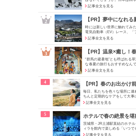
記事全文を見る
2
時には新しい世界に触れてみ
電気自動車（EV）レース、「フ
記事全文を見る
【PR】温泉×癒し！
3
“群馬の避暑地”とも呼ばれる
な春夏の旅行もおすすめなんです
記事全文を見る
4
毎日、私たちを色々な場所に連
ちんと定期的なケアをして大事に
記事全文を見る
5
ホテルで春の絶景を堪
茨城県・JR土浦駅直結のホテル
ィラを館内で楽しめる「いつでも
記事全文を見る