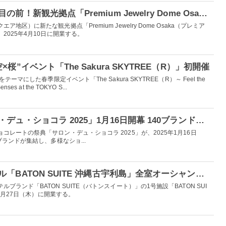
大阪・関西万博会場が目の前！新観光拠点「Premium Jewelry Dome Osaka」4⽉10日開業
区）に新たな観光拠点「Premium Jewelry Dome Osaka（プレミア
2025年4⽉10⽇に開業する。
”イベント「The Sakura SKYTREE（R）」初開催
ーマにした春季限定イベント「The Sakura SKYTREE（R）～ Feel the
Senses at the TOKYO S...
伊勢丹新宿で「サロン・デュ・ショコラ 2025」1月16日開幕 140ブランド超え＆出来立てチョコ菓子も充実
レートの祭典「サロン・デュ・ショコラ 2025」が、2025年1月16日
ランドが集結し、多様なショ...
沖縄に新リゾートホテル「BATON SUITE 沖縄古宇利島」全室オーシャンビュー＆スイート仕様の35室
ランド「BATON SUITE（バトンスイート）」の1号施設「BATON SUI
年3月27日（木）に開業する。