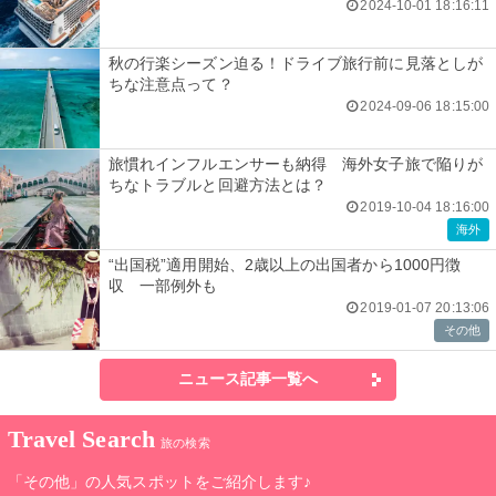
2024-10-01 18:16:11
秋の行楽シーズン迫る！ドライブ旅行前に見落としが
ちな注意点って？
2024-09-06 18:15:00
旅慣れインフルエンサーも納得 海外女子旅で陥りが
ちなトラブルと回避方法とは？
2019-10-04 18:16:00
海外
“出国税”適用開始、2歳以上の出国者から1000円徴
収 一部例外も
2019-01-07 20:13:06
その他
ニュース記事一覧へ
Travel Search
旅の検索
「その他」の人気スポットをご紹介します♪