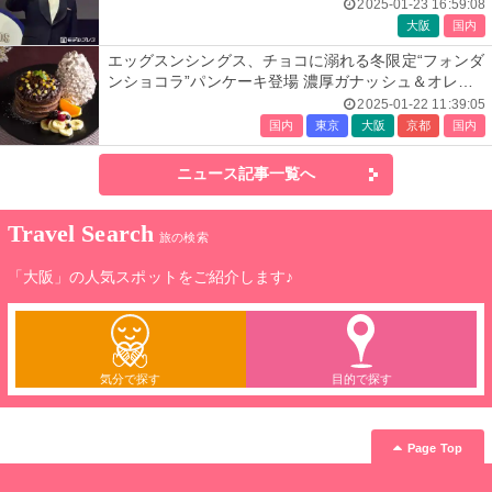
2025-01-23 16:59:08
大阪
国内
エッグスンシングス、チョコに溺れる冬限定“フォンダ
ンショコラ”パンケーキ登場 濃厚ガナッシュ＆オレン
ジピールの大人の甘さ
2025-01-22 11:39:05
国内
東京
大阪
京都
国内
ニュース記事一覧へ
Travel Search
旅の検索
「大阪」の人気スポットをご紹介します♪
気分で探す
目的で探す
Page Top