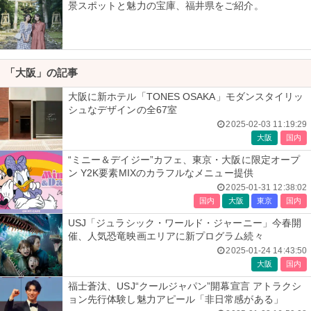
景スポットと魅力の宝庫、福井県をご紹介。
「大阪」の記事
大阪に新ホテル「TONES OSAKA」モダンスタイリッ
シュなデザインの全67室
2025-02-03 11:19:29
大阪
国内
“ミニー＆デイジー”カフェ、東京・大阪に限定オープ
ン Y2K要素MIXのカラフルなメニュー提供
2025-01-31 12:38:02
国内
大阪
東京
国内
USJ「ジュラシック・ワールド・ジャーニー」今春開
催、人気恐竜映画エリアに新プログラム続々
2025-01-24 14:43:50
大阪
国内
福士蒼汰、USJ“クールジャパン”開幕宣言 アトラクシ
ョン先行体験し魅力アピール「非日常感がある」