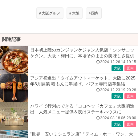
#
大阪グルメ
#
大阪
#
国内
関連記事
日本初上陸のカンジャンケジャン人気店「シンサコッ
ケタン」大阪・梅田に、本場そのままの美味しさ提供
2024-12-26 14:19:15
大阪
国内
アジア初進出「タイムアウトマーケット」大阪に2025
年3月開業 粉もんに串揚げ、パフェ専門店等集結
2024-12-23 19:20:28
大阪
国内
ハワイで行列のできる「ココヘッドカフェ」大阪初進
出 人気メニュー提供＆夜はステーキハウスに
2024-08-18 06:28:00
大阪
国内
“世界一安いミシュラン店”「ティム・ホー・ワン」大