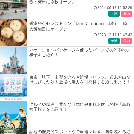
阪・梅田に今秋オープン
2024-06-17 12:52:29
大阪
国内
香港発点心レストラン「Dim Dim Sum」日本初上陸、
大阪梅田にオープン
2023-12-17 11:47:42
大阪
国内
バケーションパッケージを使ったパークでの2日間の
様子をご紹介！
東京・埼玉・山梨を巡る＃近場トリップ。週末お出か
けにぴったり！近場の魅力を再発見する旅に出よう！
グルメや歴史、豊かな自然に包まれる癒しの旅「鳥取
女子旅」をご紹介！
話題の歴史的スポットやご当地グルメ、自然溢れる絶