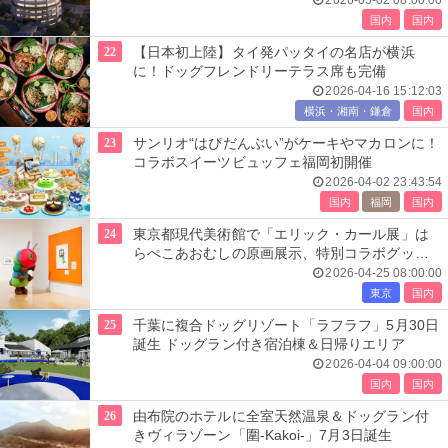
2026-05-02 08:00:00
国内
国内
22
【日本初上陸】タイ発パッタイの名店が横浜
に！ドッグフレンドリーテラス席も完備
2026-04-16 15:12:03
横浜・湘南・鎌倉
国内
23
サンリオ“はぴだんぶい”がケーキやマカロンに！
コラボスイーツビュッフェ福岡初開催
2026-04-02 23:43:54
国内
福岡
国内
24
東京都現代美術館で「エリック・カール展」は
らぺこあおむしの原画展示、特別コラボグッズ
も必見
2026-04-25 08:00:00
東京
国内
25
千葉に複合ドッグリゾート「ラフラフ」5月30日
誕生 ドッグラン付き宿泊棟＆日帰りエリア
2026-04-04 09:00:00
国内
国内
26
由布院のホテルに全室天然温泉＆ドッグラン付
きヴィラゾーン「圍-Kakoi-」7月3日誕生