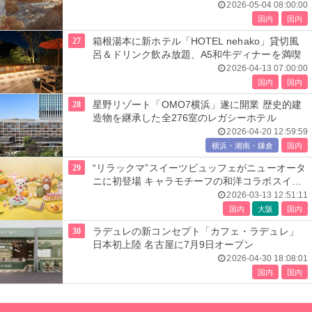
2026-05-04 08:00:00
国内
国内
27
箱根湯本に新ホテル「HOTEL nehako」貸切風
呂＆ドリンク飲み放題、A5和牛ディナーを満喫
2026-04-13 07:00:00
国内
国内
28
星野リゾート「OMO7横浜」遂に開業 歴史的建
造物を継承した全276室のレガシーホテル
2026-04-20 12:59:59
横浜・湘南・鎌倉
国内
29
“リラックマ”スイーツビュッフェがニューオータ
ニに初登場 キャラモチーフの和洋コラボスイー
ツ
2026-03-13 12:51:11
国内
大阪
国内
30
ラデュレの新コンセプト「カフェ・ラデュレ」
日本初上陸 名古屋に7月9日オープン
2026-04-30 18:08:01
国内
国内