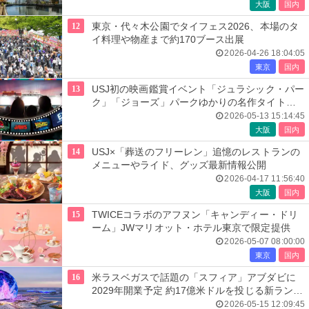
大阪
国内
12
東京・代々木公園でタイフェス2026、本場のタ
イ料理や物産まで約170ブース出展
2026-04-26 18:04:05
東京
国内
13
USJ初の映画鑑賞イベント「ジュラシック・パー
ク」「ジョーズ」パークゆかりの名作タイトル
上映
2026-05-13 15:14:45
大阪
国内
14
USJ×「葬送のフリーレン」追憶のレストランの
メニューやライド、グッズ最新情報公開
2026-04-17 11:56:40
大阪
国内
15
TWICEコラボのアフヌン「キャンディー・ドリ
ーム」JWマリオット・ホテル東京で限定提供
2026-05-07 08:00:00
東京
国内
16
米ラスベガスで話題の「スフィア」アブダビに
2029年開業予定 約17億米ドルを投じる新ランド
マーク
2026-05-15 12:09:45