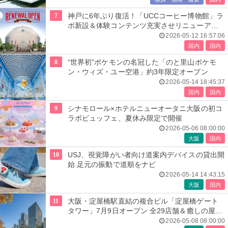
7
神戸に6年ぶり復活！「UCCコーヒー博物館」ラ
ボ新設＆体験コンテンツ充実させリニューアル
オープン
2026-05-12 16:57:06
国内
国内
8
“世界初”ポケモンの名冠した「のと里山ポケモ
ン・ウィズ・ユー空港」約3年限定オープン
2026-05-14 18:45:37
国内
国内
9
シナモロール×ホテルニューオータニ大阪の初コ
ラボビュッフェ、夏休み限定で開催
2026-05-06 08:00:00
大阪
国内
10
USJ、視覚障がい者向け道案内デバイスの貸出開
始 足元の振動で道順をナビ
2026-05-14 14:43:15
大阪
国内
11
大阪・淀屋橋駅直結の複合ビル「淀屋橋ゲート
タワー」7月9日オープン 全29店舗＆癒しの屋上
庭園も
2026-05-08 08:00:00