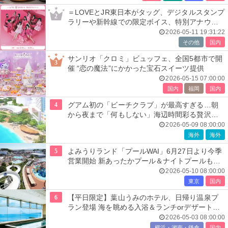
＝LOVEとJR東日本がタッグ、デジタルスタンプ
2
ラリーや新幹線での限定ボイス、特別アナウン
スも
2026-05-11 19:31:22
その他
国内
サンリオ「クロミ」ビュッフェ、全国5都市で開
3
催 “恋の魔法”にかかった宝石スイーツ提供
2026-05-15 07:00:00
国内
福岡
国内
4
グアム初の「ビーチクラブ」が最高すぎる…朝
から夜まで「何もしない」海辺時間彩る贅沢空
間
2026-05-09 08:00:00
海外
海外
5
よみうりランド「プールWAI」6月27日より今季
営業開始 新あったかプール＆ナイトプールも開
催
2026-05-10 08:00:00
東京
国内
6
【平日限定】葉山うみのホテル、日帰り温泉プ
ラン登場 海を眺める入浴＆ランチorデザート付
き
2026-05-03 08:00:00
横浜・湘南・鎌倉
国内