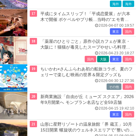
海外
海外
17
平成にタイムスリップ！「平成恋愛展」が六本
木で開催 ポケベルやプリ帳…当時の“エモ青
春”を追体験
2026-04-07 00:19:57
東京
国内
18
「薬屋のひとりごと」原作小説カフェが東京・
大阪に！猫猫が毒見したスープやせいろ料理な
ど
2026-04-23 20:18:27
国内
大阪
東京
国内
19
ちいかわ×さんふらわあ初の船旅コラボ、夏のフ
ェリーで楽しむ映画の世界＆限定グッズも
2026-04-30 12:27:36
その他
国内
20
新商業施設「自由が丘 ミューズ スクエア」2026
年9月開業へ モンブラン名店など全59店舗
2026-04-15 19:42:10
東京
国内
21
山形に星野リゾートの温泉旅館「界 蔵王」10月
15日開業 螺旋状のウェルネスエリアで“整いの頂
点”へ