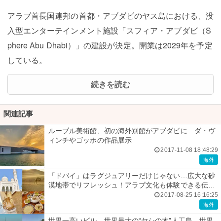
アラブ首長国連邦の首都・アブダビのヤス島における、没
入型エンターテインメント施設「スフィア・アブダビ（S
phere Abu Dhabi）」の建設が決定。開業は2029年を予定
している。
続きを読む
関連記事
ルーブル美術館、初の海外別館がアブダビに ダ・ヴ
ィンチやゴッホの作品展示
2017-11-08 18:48:29
海外
「ドバイ」はラグジュアリーだけじゃない…広大な砂
漠地帯でリフレッシュ！アラブ文化も体験できる伝統
的な“ラマダン”って？
2017-08-25 16:16:25
海外
世界一高いビル、世界最大の“ヤシの木”人工島、世界