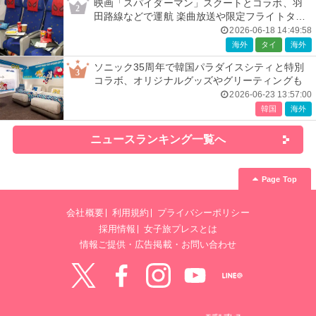
映画「スパイダーマン」スクートとコラボ、羽
2
田路線などで運航 楽曲放送や限定フライトタグ
などの特典も
2026-06-18 14:49:58
海外
タイ
海外
ソニック35周年で韓国パラダイスシティと特別
3
コラボ、オリジナルグッズやグリーティングも
2026-06-23 13:57:00
韓国
海外
ニュースランキング一覧へ
Page Top
会社概要
利用規約
プライバシーポリシー
採用情報
女子旅プレスとは
情報ご提供・広告掲載・お問い合わせ
Twitter
Facebook
instagram
YouTube
LINE@