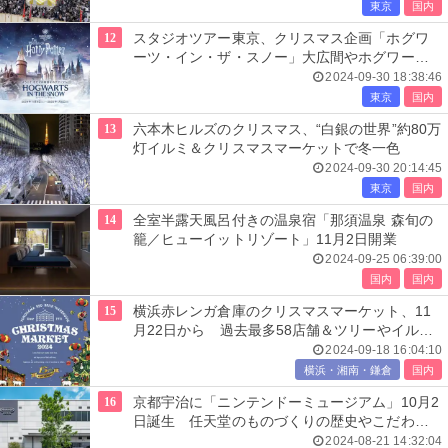
東京
国内
12
スタジオツアー東京、クリスマス企画「ホグワ
ーツ・イン・ザ・スノー」大広間やホグワーツ
城が特別な美しさに
2024-09-30 18:38:46
東京
国内
13
六本木ヒルズのクリスマス、“白銀の世界”約80万
灯イルミ＆クリスマスマーケットで冬一色
2024-09-30 20:14:45
東京
国内
14
全室半露天風呂付きの温泉宿「那須温泉 森旬の
籠／ヒューイットリゾート」11月2日開業
2024-09-25 06:39:00
国内
国内
15
横浜赤レンガ倉庫のクリスマスマーケット、11
月22日から 過去最多58店舗＆ツリーやイルミ
がムード高める
2024-09-18 16:04:10
横浜・湘南・鎌倉
国内
16
京都宇治に「ニンテンドーミュージアム」10月2
日誕生 任天堂のものづくりの歴史やこだわり
に触れる
2024-08-21 14:32:04