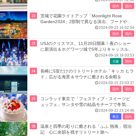
2024-09-24 07:32:00
国内
国内
22
茨城で花園ライトアップ「Moonlight Rose
Garden2024」2部制で異なる演出、フードやア
クティビティも
2024-09-23 16:02:54
国内
国内
23
USJのクリスマス、11月20日開幕！夜のショー
に新演出＆ホグワーツ城で5年ぶりキャッスルシ
ョー
2024-09-18 18:03:53
大阪
国内
24
長崎に5室だけのリトリートホテル「キッカ ヒラ
ド」広がる海景＆サウナに癒される余暇を
2024-09-15 23:03:37
国内
国内
25
コンラッド東京で「フェスティブ・スイーツビ
ュッフェ」サンタや雪の結晶モチーフで冬気分
を先取り
2024-09-22 23:24:46
東京
国内
26
温泉と四季の彩りに癒される「ふふ 熱海」宿泊
記 心に余韻を残すリトリート旅へ