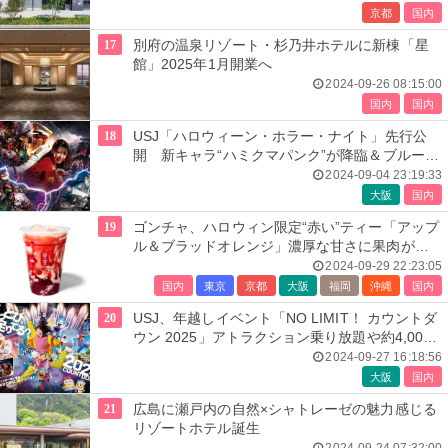
京都
国内
17
別府の温泉リゾート・杉乃井ホテルに新棟「星
館」2025年1月開業へ
2024-09-26 08:15:00
国内
国内
18
USJ「ハロウィーン・ホラー・ナイト」先行公
開 新キャラ“ハミクマパンク”が降臨＆ブルーロ
ーズ隊と凶悪ゾンビに対峙
2024-09-04 23:19:33
大阪
国内
19
ゴンチャ、ハロウィン限定“赤い”ティー「アップ
ル＆ブラッドオレンジ」濃厚な甘さに果肉がア
クセント
2024-09-29 22:23:05
国内
東京
京都
大阪
福岡
沖縄
国内
20
USJ、年越しイベント「NO LIMIT！ カウントダ
ウン 2025」アトラクション乗り放題や約4,000
発花火で最高の新年を
2024-09-27 16:18:56
大阪
国内
21
広島に瀬戸内の自然×シャトレーゼの魅力感じる
リゾートホテル誕生