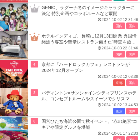
GENIC、ラグーナ冬のイメージキャラクターに
2
決定 特別企画やコラボルームなど展開
2024-10-02 12:31:46
国内
国内
ホテルインディゴ、長崎に12月13日開業 異国情
3
緒漂う客室や聖堂レストラン備えた“時空を旅す
る”空間
2024-10-03 22:31:46
国内
国内
4
京都に「ハードロックカフェ」レストランが
2024年12月オープン
2024-10-02 12:03:38
京都
国内
5
パディントン×サンシャインシティプリンスホテ
ル、コンセプトルームやスイーツでクリスマス
コラボ
2024-10-02 13:44:53
東京
国内
6
国営ひたち海浜公園で秋イベント、“赤の絶景”コ
キアや限定グルメを堪能
2024-10-01 17:22:33
国内
国内