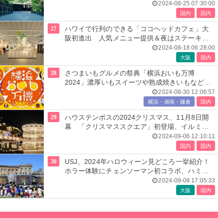
2024-08-25 07:30:00
国内
国内
27
ハワイで行列のできる「ココヘッドカフェ」大
阪初進出 人気メニュー提供＆夜はステーキハ
ウスに
2024-08-18 06:28:00
大阪
国内
28
さつまいもグルメの祭典「横浜おいも万博
2024」濃厚いもスイーツや熟成焼きいもなど
200点以上
2024-08-30 12:06:57
横浜・湘南・鎌倉
国内
29
ハウステンボスの2024クリスマス、11月8日開
幕 「クリスマススクエア」初登場、イルミや
感動のナイトショーも
2024-09-06 12:10:11
国内
国内
30
USJ、2024年ハロウィーン見どころ一挙紹介！
ホラー体験にチェンソーマン初コラボ、ハミク
マ要素がパワーアップ
2024-09-08 17:05:33
大阪
国内