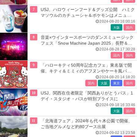
7
USJ、ハロウィーンフード＆グッズ公開 ハミク
マソウルのカチューシャ＆ポケモンはメニュー
一新
2024-08-20 16:00:16
大阪
国内
8
音楽×ウインタースポーツのダンスミュージック
フェス「Snow Machine Japan 2025」長野＆北
海道で開催
2024-08-28 17:30:28
国内
国内
9
「ハローキティ50周年記念カフェ」東名阪で開
催、キティ＆ミミィのアフヌンやケーキ風パフ
ェ
2024-08-20 14:18:20
国内
大阪
東京
国内
10
USJ、関西在住者限定「関西ありがとうパス」1
デイ・スタジオ・パスが特別プライスに
2024-09-18 16:33:46
大阪
国内
11
「北海道フェア」2024年も代々木公園で開催、
ご当地グルメなど約80ブース出展
2024-09-02 13:23:58