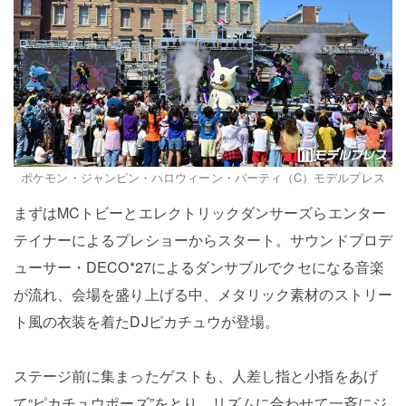
ポケモン・ジャンピン・ハロウィーン・パーティ（C）モデルプレス
まずはMCトビーとエレクトリックダンサーズらエンター
テイナーによるプレショーからスタート。サウンドプロデ
ューサー・DECO*27によるダンサブルでクセになる音楽
が流れ、会場を盛り上げる中、メタリック素材のストリー
ト風の衣装を着たDJピカチュウが登場。
ステージ前に集まったゲストも、人差し指と小指をあげ
て“ピカチュウポーズ”をとり、リズムに合わせて一斉にジ