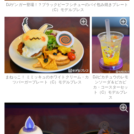
DJゲンガー登場！？ブラックビーフシチューのパイ包み焼きプレート
（C）モデルプレス
まねっこ！ ミミッキュのホワイトクリーム・カ
DJピカチュウのレモ
ツバーガープレート​（C）モデルプレス
ンソーダ​＆ピカピ
カ・コースターセッ
ト（C）モデルプレ
ス