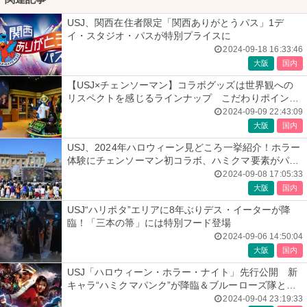
USJ、関西在住者限定「関西ありがとうパス」1デ
イ・スタジオ・パスが特別プライスに
2024-09-18 16:33:46
大阪
国内
【USJ×チェンソーマン】コラボグッズは世界観への
リスペクトを感じるラインナップ こだわりポイント
は？
2024-09-09 22:43:09
大阪
国内
USJ、2024年ハロウィーン見どころ一挙紹介！ホラー
体験にチェンソーマン初コラボ、ハミクマ要素がパワ
ーアップ
2024-09-08 17:05:33
大阪
国内
USJ“ハリポタ”エリアに8年ぶりデス・イーターが降
臨！「三本の箒」には特別フード登場
2024-09-06 14:50:04
大阪
国内
USJ「ハロウィーン・ホラー・ナイト」先行公開 新
キャラ“ハミクマパンク”が降臨＆ブルーローズ隊と凶
悪ゾンビに対峙
2024-09-04 23:19:33