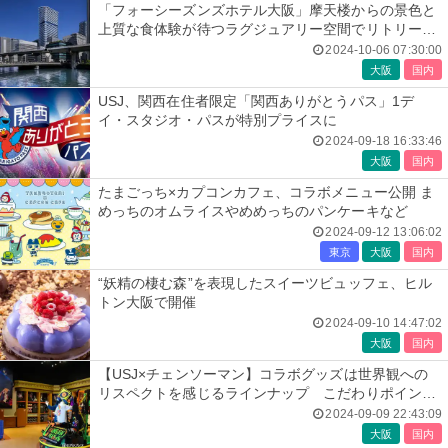
「フォーシーズンズホテル大阪」摩天楼からの景色と
上質な食体験が待つラグジュアリー空間でリトリート
旅
2024-10-06 07:30:00
大阪
国内
USJ、関西在住者限定「関西ありがとうパス」1デ
イ・スタジオ・パスが特別プライスに
2024-09-18 16:33:46
大阪
国内
たまごっち×カプコンカフェ、コラボメニュー公開 ま
めっちのオムライスやめめっちのパンケーキなど
2024-09-12 13:06:02
東京
大阪
国内
“妖精の棲む森”を表現したスイーツビュッフェ、ヒル
トン大阪で開催
2024-09-10 14:47:02
大阪
国内
【USJ×チェンソーマン】コラボグッズは世界観への
リスペクトを感じるラインナップ こだわりポイント
は？
2024-09-09 22:43:09
大阪
国内