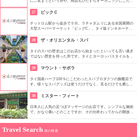
に二名までという所や、商品もひたすらオーガニックにこだわ
っていたりというのが一度は足を運んでみたくなる由縁でしょ
う。
27
ビックＣ
チットロム駅から徒歩で５分。ラチャダムリにある全国展開の
大型スーパーマーケット「ビッグC」。タイ版ドンキホーテと
いう感じで、タイの日用品や食料雑貨がなんでもそろいます。
28
ザ・オリエンタル・スパ
タイのスパの歴史はこのお店から始まったといっても言い過ぎ
ではない歴史を持った所です。タイとヨーロッパスタイルを混
ぜたその優雅なセラピストの技術や空間に酔いしれること必至
です。
29
マウント・サボラ
タイ国産ハーブ100％にこだわったスパプロダクツの旗艦店で
す。様々なスパグッズは使うだけでなく、見るだけでも癒しに
なる品々が揃っています。
30
ミスター・フィート
日本人に人気の足つぼマッサージのお店です。シンプルな施術
で、かなり痛いとのことですが、その分終わってからの開放
感、爽快感はまた高級店では味わえないものがあり、歩き疲れ
たあとなどにおすすめのお店です。
Travel Search
旅の検索