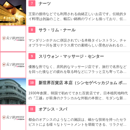
す。
7
ナーツ
王室の接待などでも利用される由緒正しいお店です。伝統的タ
イ料理は勿論のこと、幅広い銘柄のワインも揃っており、伝統
舞踊の催し物も観ることができます。
8
サラ・リム・ナール
マンダリンホテルに併設されている本格タイレストラン。チャ
オプラヤー川を渡りテラス席での素晴らしい景色がみれるロケ
ーションや雰囲気が最高。また、夜はタイ古典舞踏をみならが
食事ができる。
9
スリウォン・マッサージ・センター
優雅な所でなく、庶民的なマッサージ店です。旅行で名所など
を回った後などの疲れを取る時などにフラッと立ち寄ってみる
のもいいかもしれません。庶民的といってもマッサージの腕は
確かです。
10
新世界百貨店 本店（シンセゲペッカジョム ポンジョム）
1930年創業。韓国で初めてできた百貨店です。日本植民地時代
の『三越』が前身のクラシカルな外観の本館と、モダンな新館
の2つがあります。海外のラグジュアリーブランドなど、韓国
の中でも富裕層を対象とした品揃えが多く、ゆっくりとお買い
11
オアシス・スパ
物ができます。
都会のオアシスのようなこの施設は、確かな技術を持ったセラ
ピストによる様々なトリートメントを堪能できる、リラクゼー
ションというにふさわしいお店です。伝統的な家屋を使ってお