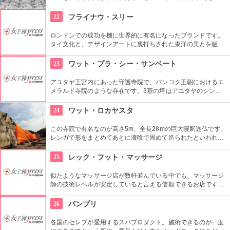
で、頂上に2.5ｋｇの黄金珠が付けられているのが「黄金〜」の
名前の由来です。仏塔は階段で上に上れて、頂上からはアユタ
22
フライナウ・スリー
ヤの街が一望できます。
ロンドンでの成功を機に世界的に有名になったブランドです。
タイ文化と、デザインアートに裏打ちされた東洋の美とを融合
したそのスタイルには多くのファンがいます。
23
ワット・プラ・シー・サンベート
アユタヤ王宮内にあった守護寺院で、バンコク王朝におけるエ
メラルド寺院のような存在です。3基の塔はアユタヤのシンボ
ルと言われていて、夜のライトアップでの光景はとても幻想的
です。
24
ワット・ロカヤスタ
この寺院で有名なのが高さ5m、全長28mの巨大寝釈迦仏です。
レンガで形をまとめてあとに漆喰で固めて造られたといわれる
この仏像をタイに来られた際にはぜひ一度見てもらいたいで
す。
25
レック・フット・マッサージ
似たようなマッサージ店が数軒並んでいる中でも、マッサージ
師の技術レベルが安定していると言える信頼できるお店です。
観光客だけでなく地元客も多く訪れます。
26
パンブリ
各国のセレブが愛用するスパプロダクト。施術できるのが一度