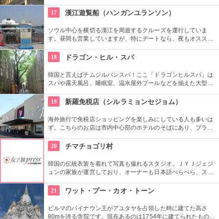
製品。200店舗も集まっています。アジア各国から業者さんも
買い付けに集まります。夜22時頃から本格的に賑わいます。
17
漢江遊覧船（ハンガンユランソン）
ソウル中心を横切る漢江を周遊するクルーズを運行していま
す。昼間も営業していますが、特にデートなら、夜もオススメ
です。橋や周辺のビル群がライトアップされてキレイ。ロマン
チックなソウルの夜景を水上から眺めることができます。
18
ドラゴン・ヒル・スパ
韓国と言えばチムジルバンスパ！ここ「ドラゴンヒルスパ」は
スパや露天風呂、睡眠室、温水屋外プールなどを揃えた大型施
設です。チムジル服で一日過ごせる施設内には、シネマホール
やゴルフ練習場、マッサージ、レストランなど様々なお楽しみ
19
新羅免税店（シルラミョンセジョム）
スポットがあるので、時間が過ぎるのもあっという間です！
海外旅行で免税店ショッピングを楽しみにしている人も多いは
ず。こちらのお店は市内中心部のホテルのそばにあり、ブラン
ドの種類も豊富。広々とした空間でショッピングが楽しめま
す。買い物をがんばった後は屋上の休憩スペースで癒されて。
20
チマチョゴリ村
韓国の伝統衣装を着れて写真も撮れるスタジオ。ＪＹＪジェジ
ュンの家族が運営しており、オーナーも日本語ぺらぺら、スタ
ッフも日本人がいるので言葉の心配もなし。女性はもちろん、
男性や小さな子供用の衣装も沢山あり、カップル写真に家族写
21
ワット・プー・カオ・トーン
真、友達同士の記念にもってこい。
ビルマのバイナウン王がアユタヤを占領した時に建てた高さ
80mを誇る寺院です。現在あるのは1754年に建てられたもの