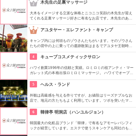
ヌイグルミやTシャツなどオリジナルグッズも人気です。
木先生の足裏マッサージ
2
大木をイメージする立派な体格とニコニコ笑顔の木先生が迎え
てくれる足裏マッサージ好きに有名なお店です。木先生のあた
たかい手から繰り出されるマッサージで「いてーっ！」と叫ん
でみてください（笑）
アユタヤー・エレファント・キャンプ
3
キャンプ内には何頭ものゾウさんたちがいます。そのゾウさん
たちの背中の上に乗っての遺跡散策はまるでアユタヤ王朝時代
にタイムスリップしたかのような気持ちにさせてくれるでしょ
う。
4
キューブコスメティックサロン
ハワイ創業1996年の信頼と実績。ロミロミの祖アンティ・マー
ガレット式の本格出張ロミロミマッサージ。 ハワイでオープン
して28年(2024年現在)になり、リピーターも多いのだとか。 現
在はホテル出張のみの営業。
5
ヘルス・ランド
外観は高級感を与える作りですが、お値段はリーズナブルなお
店で、地元の方たちもよく利用しています。ツボを突いたマッ
サージもｇｏｏｄです！
6
韓律亭 明洞店（ハンユルジョン）
韓国最大の化粧品ブランド「韓律」で有名なアモーレパシフィ
ックが経営しています。エステで使うスキンケアも同社のもの
を使用。韓方をベースとしたプログラムを受けることができま