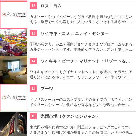
り、たくさんの欧米人やタイの有名人も来店しています。
12
ロスニヨム
カオソーイやカノムジーンなどタイ料理を味わうならココとい
える、旅行での立ち寄りや一人でフラッといける手軽さがいい
お店です。クラシカルでおしゃれな店内のデザインも一見の価
値アリです。
13
ワイキキ・コミュニティ・センター
子供から大人、シニア層向けまでさまざまなプログラムがある
カルチャーセンターです。本格的なフラのレッスンも受けられ
ます。近くのコンドミニアムに滞在する方の間では、新鮮な野
菜・果物が買える、週2回のファーマーズマーケットも好評で
14
ワイキキ・ビーチ・マリオット・リゾート＆スパ
す。
ワイキキビーチにもダイヤモンドヘッドにも近い、カラカウア
通り沿いにあるホテルです。リボンフラワーレイ作りやハワイ
アンキルト作りのハワイカルチャーのレッスンも好評です。ハ
ワイアンキルトの巨匠が作ったキルト型も買うことができま
15
ブーツ
す。
イギリスメーカーのコスメブランドのタイでのお店です。ハン
ドクリームやソープ、化粧水や香水など女性が現地で自分への
おみやげや、帰国してからの女性へのおみやげとしても重宝さ
れると思います。
16
光熙市場（クァンヒシジャン）
東大門市場を代表する卸売り問屋とショッピングのビルです。
さまざまな年代向けの服が集まるここの特徴は、レザーや毛皮