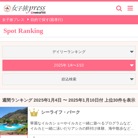
女子旅プレス
目的で探す(親孝行)
Spot Ranking
デイリーランキング
2025年 1/4〜1/10
絞込検索
週間ランキング 2025年1月4日 〜 2025年1月10日付 上位30件を表示
シーライフ・パーク
1
華麗なイルカショーやイルカと一緒に遊べるプログラムなど、
イルカと一緒に泳いだりアシカの餌付け体験、海中散歩など、
家族で遊べるアトラクションがいっぱい。おみやげにイルカの