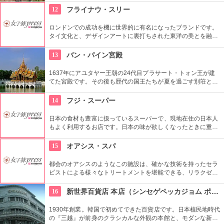
ヌイグルミやTシャツなどオリジナルグッズも人気です。
12
フライナウ・スリー
ロンドンでの成功を機に世界的に有名になったブランドです。
タイ文化と、デザインアートに裏打ちされた東洋の美とを融合
したそのスタイルには多くのファンがいます。
13
バン・パイン宮殿
1637年にアユタヤー王朝の24代目プラサート・トォン王が建
てた宮殿です。その後も歴代の国王たちが夏を過ごす別荘とし
て利用されてきました。 タイ風や中国風の様々な建築物や、緑
の美しい庭園も見所です。
14
フジ・スーパー
日本の食材も豊富に扱っているスーパーで、現地在住の日本人
もよく利用するお店です。日本の味が欲しくなったときに重宝
します。現地の商品もたくさん扱っているのでお土産を買うに
もいいですよ。
15
オアシス・スパ
都会のオアシスのようなこの施設は、確かな技術を持ったセラ
ピストによる様々なトリートメントを堪能できる、リラクゼー
ションというにふさわしいお店です。伝統的な家屋を使ってお
り、たくさんの欧米人やタイの有名人も来店しています。
16
新世界百貨店 本店（シンセゲペッカジョム ポンジョム）
1930年創業。韓国で初めてできた百貨店です。日本植民地時代
の『三越』が前身のクラシカルな外観の本館と、モダンな新館