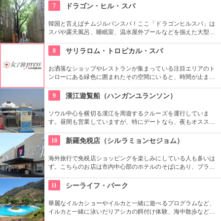
7
ドラゴン・ヒル・スパ
韓国と言えばチムジルバンスパ！ここ「ドラゴンヒルスパ」は
スパや露天風呂、睡眠室、温水屋外プールなどを揃えた大型施
設です。チムジル服で一日過ごせる施設内には、シネマホール
やゴルフ練習場、マッサージ、レストランなど様々なお楽しみ
8
サリラロム・トロピカル・スパ
スポットがあるので、時間が過ぎるのもあっという間です！
お洒落なショップやレストランが集まっている注目エリアのト
ンローにある緑色に囲まれたその空間にいると、時間が止まっ
ているような錯覚に陥ってしまうような気持ちにさせられま
す。もちろんトリートメント・マッサージも充実、素敵なティ
9
漢江遊覧船（ハンガンユランソン）
ールームもあります。
ソウル中心を横切る漢江を周遊するクルーズを運行していま
す。昼間も営業していますが、特にデートなら、夜もオススメ
です。橋や周辺のビル群がライトアップされてキレイ。ロマン
チックなソウルの夜景を水上から眺めることができます。
10
新羅免税店（シルラミョンセジョム）
海外旅行で免税店ショッピングを楽しみにしている人も多いは
ず。こちらのお店は市内中心部のホテルのそばにあり、ブラン
ドの種類も豊富。広々とした空間でショッピングが楽しめま
す。買い物をがんばった後は屋上の休憩スペースで癒されて。
11
シーライフ・パーク
華麗なイルカショーやイルカと一緒に遊べるプログラムなど、
イルカと一緒に泳いだりアシカの餌付け体験、海中散歩など、
家族で遊べるアトラクションがいっぱい。おみやげにイルカの