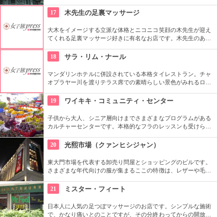
の2つがあります。海外のラグジュアリーブランドなど、韓国
の中でも富裕層を対象とした品揃えが多く、ゆっくりとお買い
17
木先生の足裏マッサージ
物ができます。
大木をイメージする立派な体格とニコニコ笑顔の木先生が迎え
てくれる足裏マッサージ好きに有名なお店です。木先生のあた
たかい手から繰り出されるマッサージで「いてーっ！」と叫ん
でみてください（笑）
18
サラ・リム・ナール
マンダリンホテルに併設されている本格タイレストラン。チャ
オプラヤー川を渡りテラス席での素晴らしい景色がみれるロケ
ーションや雰囲気が最高。また、夜はタイ古典舞踏をみならが
食事ができる。
19
ワイキキ・コミュニティ・センター
子供から大人、シニア層向けまでさまざまなプログラムがある
カルチャーセンターです。本格的なフラのレッスンも受けられ
ます。近くのコンドミニアムに滞在する方の間では、新鮮な野
菜・果物が買える、週2回のファーマーズマーケットも好評で
20
光熙市場（クァンヒシジャン）
す。
東大門市場を代表する卸売り問屋とショッピングのビルです。
さまざまな年代向けの服が集まるここの特徴は、レザーや毛皮
製品。200店舗も集まっています。アジア各国から業者さんも
買い付けに集まります。夜22時頃から本格的に賑わいます。
21
ミスター・フィート
日本人に人気の足つぼマッサージのお店です。シンプルな施術
で、かなり痛いとのことですが、その分終わってからの開放