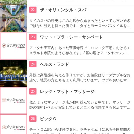
感、爽快感はまた高級店では味わえないものがあり、歩き疲れ
たあとなどにおすすめのお店です。
22
ザ・オリエンタル・スパ
タイのスパの歴史はこのお店から始まったといっても言い過ぎ
ではない歴史を持った所です。タイとヨーロッパスタイルを混
ぜたその優雅なセラピストの技術や空間に酔いしれること必至
です。
23
ワット・プラ・シー・サンベート
アユタヤ王宮内にあった守護寺院で、バンコク王朝におけるエ
メラルド寺院のような存在です。3基の塔はアユタヤのシンボ
ルと言われていて、夜のライトアップでの光景はとても幻想的
です。
24
ヘルス・ランド
外観は高級感を与える作りですが、お値段はリーズナブルなお
店で、地元の方たちもよく利用しています。ツボを突いたマッ
サージもｇｏｏｄです！
25
レック・フット・マッサージ
似たようなマッサージ店が数軒並んでいる中でも、マッサージ
師の技術レベルが安定していると言える信頼できるお店です。
観光客だけでなく地元客も多く訪れます。
26
ビックＣ
チットロム駅から徒歩で５分。ラチャダムリにある全国展開の