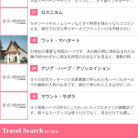
大型スーパーマーケット「ビッグC」。タイ版ドンキホーテと
いう感じで、タイの日用品や食料雑貨がなんでもそろいます。
27
ロスニヨム
カオソーイやカノムジーンなどタイ料理を味わうならココとい
える、旅行での立ち寄りや一人でフラッといける手軽さがいい
お店です。クラシカルでおしゃれな店内のデザインも一見の価
値アリです。
28
ワット・マハタート
13世紀の重要な寺院の一つです。木の根の間に埋め込まれた仏
像の頭やわずかに残る礼拝堂の土台などを見ると、激動の時代
を経てきたという足跡を垣間見ることができます。
29
アジア・ハーブ・アソシエイション
タイの古式マッサージと自家農園で作られた生ハーバルボール
での施術が人気のお店です。旅行で来られたときはぜひこのお
店のサービスで疲れを取られることをおすすめします。個室完
備というのもうれしいところです。
30
マウント・サボラ
タイ国産ハーブ100％にこだわったスパプロダクツの旗艦店で
す。様々なスパグッズは使うだけでなく、見るだけでも癒しに
なる品々が揃っています。
Travel Search
旅の検索