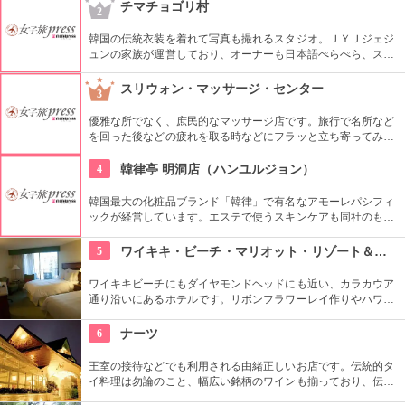
在はホテル出張のみの営業。
チマチョゴリ村
2
韓国の伝統衣装を着れて写真も撮れるスタジオ。ＪＹＪジェジ
ュンの家族が運営しており、オーナーも日本語ぺらぺら、スタ
ッフも日本人がいるので言葉の心配もなし。女性はもちろん、
男性や小さな子供用の衣装も沢山あり、カップル写真に家族写
スリウォン・マッサージ・センター
3
真、友達同士の記念にもってこい。
優雅な所でなく、庶民的なマッサージ店です。旅行で名所など
を回った後などの疲れを取る時などにフラッと立ち寄ってみる
のもいいかもしれません。庶民的といってもマッサージの腕は
確かです。
4
韓律亭 明洞店（ハンユルジョン）
韓国最大の化粧品ブランド「韓律」で有名なアモーレパシフィ
ックが経営しています。エステで使うスキンケアも同社のもの
を使用。韓方をベースとしたプログラムを受けることができま
す。
5
ワイキキ・ビーチ・マリオット・リゾート＆スパ
ワイキキビーチにもダイヤモンドヘッドにも近い、カラカウア
通り沿いにあるホテルです。リボンフラワーレイ作りやハワイ
アンキルト作りのハワイカルチャーのレッスンも好評です。ハ
ワイアンキルトの巨匠が作ったキルト型も買うことができま
6
ナーツ
す。
王室の接待などでも利用される由緒正しいお店です。伝統的タ
イ料理は勿論のこと、幅広い銘柄のワインも揃っており、伝統
舞踊の催し物も観ることができます。