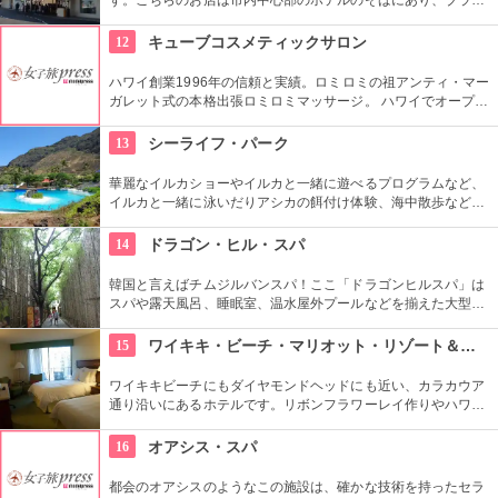
ドの種類も豊富。広々とした空間でショッピングが楽しめま
す。買い物をがんばった後は屋上の休憩スペースで癒されて。
12
キューブコスメティックサロン
ハワイ創業1996年の信頼と実績。ロミロミの祖アンティ・マー
ガレット式の本格出張ロミロミマッサージ。 ハワイでオープン
して28年(2024年現在)になり、リピーターも多いのだとか。 現
在はホテル出張のみの営業。
13
シーライフ・パーク
華麗なイルカショーやイルカと一緒に遊べるプログラムなど、
イルカと一緒に泳いだりアシカの餌付け体験、海中散歩など、
家族で遊べるアトラクションがいっぱい。おみやげにイルカの
ヌイグルミやTシャツなどオリジナルグッズも人気です。
14
ドラゴン・ヒル・スパ
韓国と言えばチムジルバンスパ！ここ「ドラゴンヒルスパ」は
スパや露天風呂、睡眠室、温水屋外プールなどを揃えた大型施
設です。チムジル服で一日過ごせる施設内には、シネマホール
やゴルフ練習場、マッサージ、レストランなど様々なお楽しみ
15
ワイキキ・ビーチ・マリオット・リゾート＆スパ
スポットがあるので、時間が過ぎるのもあっという間です！
ワイキキビーチにもダイヤモンドヘッドにも近い、カラカウア
通り沿いにあるホテルです。リボンフラワーレイ作りやハワイ
アンキルト作りのハワイカルチャーのレッスンも好評です。ハ
ワイアンキルトの巨匠が作ったキルト型も買うことができま
16
オアシス・スパ
す。
都会のオアシスのようなこの施設は、確かな技術を持ったセラ