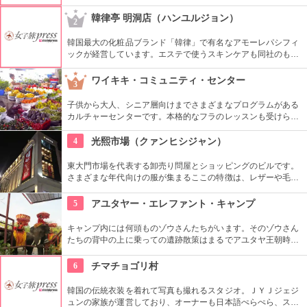
っていたりというのが一度は足を運んでみたくなる由縁でしょ
う。
韓律亭 明洞店（ハンユルジョン）
2
韓国最大の化粧品ブランド「韓律」で有名なアモーレパシフィ
ックが経営しています。エステで使うスキンケアも同社のもの
を使用。韓方をベースとしたプログラムを受けることができま
す。
ワイキキ・コミュニティ・センター
3
子供から大人、シニア層向けまでさまざまなプログラムがある
カルチャーセンターです。本格的なフラのレッスンも受けられ
ます。近くのコンドミニアムに滞在する方の間では、新鮮な野
菜・果物が買える、週2回のファーマーズマーケットも好評で
4
光熙市場（クァンヒシジャン）
す。
東大門市場を代表する卸売り問屋とショッピングのビルです。
さまざまな年代向けの服が集まるここの特徴は、レザーや毛皮
製品。200店舗も集まっています。アジア各国から業者さんも
買い付けに集まります。夜22時頃から本格的に賑わいます。
5
アユタヤー・エレファント・キャンプ
キャンプ内には何頭ものゾウさんたちがいます。そのゾウさん
たちの背中の上に乗っての遺跡散策はまるでアユタヤ王朝時代
にタイムスリップしたかのような気持ちにさせてくれるでしょ
う。
6
チマチョゴリ村
韓国の伝統衣装を着れて写真も撮れるスタジオ。ＪＹＪジェジ
ュンの家族が運営しており、オーナーも日本語ぺらぺら、スタ