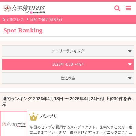
女子旅プレス
目的で探す(親孝行)
Spot Ranking
デイリーランキング
2026年 4/18〜4/24
絞込検索
週間ランキング 2026年4月18日 〜 2026年4月24日付 上位30件を表
示
パンブリ
1
各国のセレブが愛用するスパプロダクト。施術できるのが一度
に二名までという所や、商品もひたすらオーガニックにこだわ