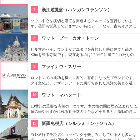
ッフも日本人がいるので言葉の心配もなし。女性はもちろん、
男性や小さな子供用の衣装も沢山あり、カップル写真に家族写
7
漢江遊覧船（ハンガンユランソン）
真、友達同士の記念にもってこい。
ソウル中心を横切る漢江を周遊するクルーズを運行していま
す。昼間も営業していますが、特にデートなら、夜もオススメ
です。橋や周辺のビル群がライトアップされてキレイ。ロマン
チックなソウルの夜景を水上から眺めることができます。
8
ワット・プー・カオ・トーン
ビルマのバイナウン王がアユタヤを占領した時に建てた高さ
80mを誇る寺院です。現在あるのは1754年に建てられたもの
で、頂上に2.5ｋｇの黄金珠が付けられているのが「黄金〜」の
名前の由来です。仏塔は階段で上に上れて、頂上からはアユタ
9
フライナウ・スリー
ヤの街が一望できます。
ロンドンでの成功を機に世界的に有名になったブランドです。
タイ文化と、デザインアートに裏打ちされた東洋の美とを融合
したそのスタイルには多くのファンがいます。
10
ワット・マハタート
13世紀の重要な寺院の一つです。木の根の間に埋め込まれた仏
像の頭やわずかに残る礼拝堂の土台などを見ると、激動の時代
を経てきたという足跡を垣間見ることができます。
11
新羅免税店（シルラミョンセジョム）
海外旅行で免税店ショッピングを楽しみにしている人も多いは
ず。こちらのお店は市内中心部のホテルのそばにあり、ブラン