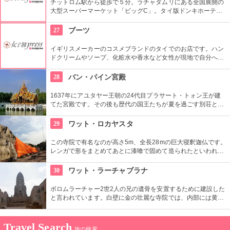
チットロム駅から徒歩で５分。ラチャダムリにある全国展開の
大型スーパーマーケット「ビッグC」。タイ版ドンキホーテと
いう感じで、タイの日用品や食料雑貨がなんでもそろいます。
27
ブーツ
イギリスメーカーのコスメブランドのタイでのお店です。ハン
ドクリームやソープ、化粧水や香水など女性が現地で自分への
おみやげや、帰国してからの女性へのおみやげとしても重宝さ
れると思います。
28
バン・パイン宮殿
1637年にアユタヤー王朝の24代目プラサート・トォン王が建
てた宮殿です。その後も歴代の国王たちが夏を過ごす別荘とし
て利用されてきました。 タイ風や中国風の様々な建築物や、緑
の美しい庭園も見所です。
29
ワット・ロカヤスタ
この寺院で有名なのが高さ5m、全長28mの巨大寝釈迦仏です。
レンガで形をまとめてあとに漆喰で固めて造られたといわれる
この仏像をタイに来られた際にはぜひ一度見てもらいたいで
す。
30
ワット・ラーチャブラナ
ボロムラーチャー2世2人の兄の遺骨を安置するために建設した
と言われています。白壁に金の壮麗な寺院では、内部には黄金
の仏像があるなど見ごたえ十分です。また敷地内には、金閣寺
の造りを模した日本人納骨堂もあります。
Travel Search
旅の検索