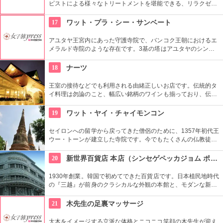
ピストによる様々なトリートメントを堪能できる、リラクゼー
ションというにふさわしいお店です。伝統的な家屋を使ってお
り、たくさんの欧米人やタイの有名人も来店しています。
17
ワット・プラ・シー・サンベート
アユタヤ王宮内にあった守護寺院で、バンコク王朝におけるエ
メラルド寺院のような存在です。3基の塔はアユタヤのシンボ
ルと言われていて、夜のライトアップでの光景はとても幻想的
です。
18
ナーツ
王室の接待などでも利用される由緒正しいお店です。伝統的タ
イ料理は勿論のこと、幅広い銘柄のワインも揃っており、伝統
舞踊の催し物も観ることができます。
19
ワット・ヤイ・チャイモンコン
セイロンへの留学から戻ってきた僧侶のために、1357年初代王
ウー・トーンが建立した寺院です。今でもたくさんの仏教徒が
足を運び、週末には観光客も多く訪れます。高さ72mの巨大な
塔、横になった涅槃の仏像、チェディ前であぐらを組む大きな
20
新世界百貨店 本店（シンセゲペッカジョム ポンジョム）
仏像など、どれもすごいスケールです。
1930年創業。韓国で初めてできた百貨店です。日本植民地時代
の『三越』が前身のクラシカルな外観の本館と、モダンな新館
の2つがあります。海外のラグジュアリーブランドなど、韓国
の中でも富裕層を対象とした品揃えが多く、ゆっくりとお買い
21
木先生の足裏マッサージ
物ができます。
大木をイメージする立派な体格とニコニコ笑顔の木先生が迎え