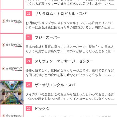
てくれる足裏マッサージ好きに有名なお店です。木先生のあた
たかい手から繰り出されるマッサージで「いてーっ！」と叫ん
でみてください（笑）
22
サリラロム・トロピカル・スパ
お洒落なショップやレストランが集まっている注目エリアのト
ンローにある緑色に囲まれたその空間にいると、時間が止まっ
ているような錯覚に陥ってしまうような気持ちにさせられま
す。もちろんトリートメント・マッサージも充実、素敵なティ
23
フジ・スーパー
ールームもあります。
日本の食材も豊富に扱っているスーパーで、現地在住の日本人
もよく利用するお店です。日本の味が欲しくなったときに重宝
します。現地の商品もたくさん扱っているのでお土産を買うに
もいいですよ。
24
スリウォン・マッサージ・センター
優雅な所でなく、庶民的なマッサージ店です。旅行で名所など
を回った後などの疲れを取る時などにフラッと立ち寄ってみる
のもいいかもしれません。庶民的といってもマッサージの腕は
確かです。
25
ザ・オリエンタル・スパ
タイのスパの歴史はこのお店から始まったといっても言い過ぎ
ではない歴史を持った所です。タイとヨーロッパスタイルを混
ぜたその優雅なセラピストの技術や空間に酔いしれること必至
です。
26
ビックＣ