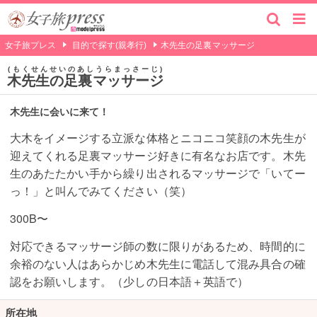
女子旅プレス
目的で探す(親孝行)
木先生の足裏マッサージ
もくせんせいのあしうらまっさーじ
木先生の足裏マッサージ
木先生に会いに来て！
大木をイメージする立派な体格とニコニコ笑顔の木先生が
迎えてくれる足裏マッサージ好きに有名なお店です。木先
生のあたたかい手から繰り出されるマッサージで「いてー
っ！」と叫んでみてください（笑）
300B〜
対応できるマッサージ師の数に限りがあるため、時間的に
余裕のない人はあらかじめ木先生に電話して混み具合の確
認をお願いします。（少しの日本語＋英語で）
所在地