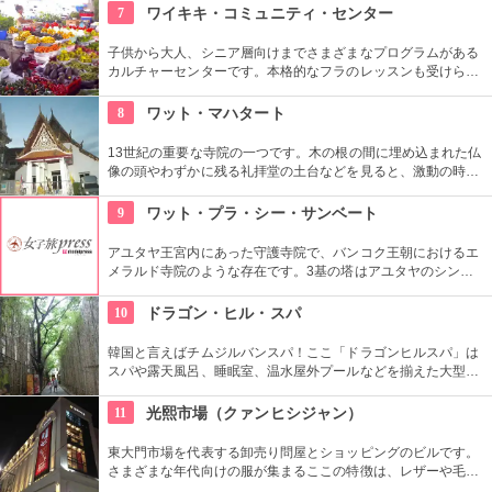
す。もちろんトリートメント・マッサージも充実、素敵なティ
7
ワイキキ・コミュニティ・センター
ールームもあります。
子供から大人、シニア層向けまでさまざまなプログラムがある
カルチャーセンターです。本格的なフラのレッスンも受けられ
ます。近くのコンドミニアムに滞在する方の間では、新鮮な野
菜・果物が買える、週2回のファーマーズマーケットも好評で
8
ワット・マハタート
す。
13世紀の重要な寺院の一つです。木の根の間に埋め込まれた仏
像の頭やわずかに残る礼拝堂の土台などを見ると、激動の時代
を経てきたという足跡を垣間見ることができます。
9
ワット・プラ・シー・サンベート
アユタヤ王宮内にあった守護寺院で、バンコク王朝におけるエ
メラルド寺院のような存在です。3基の塔はアユタヤのシンボ
ルと言われていて、夜のライトアップでの光景はとても幻想的
です。
10
ドラゴン・ヒル・スパ
韓国と言えばチムジルバンスパ！ここ「ドラゴンヒルスパ」は
スパや露天風呂、睡眠室、温水屋外プールなどを揃えた大型施
設です。チムジル服で一日過ごせる施設内には、シネマホール
やゴルフ練習場、マッサージ、レストランなど様々なお楽しみ
11
光熙市場（クァンヒシジャン）
スポットがあるので、時間が過ぎるのもあっという間です！
東大門市場を代表する卸売り問屋とショッピングのビルです。
さまざまな年代向けの服が集まるここの特徴は、レザーや毛皮
製品。200店舗も集まっています。アジア各国から業者さんも