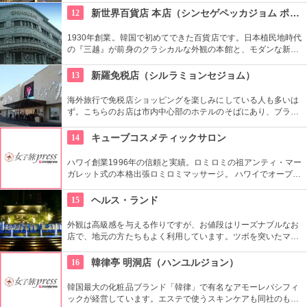
買い付けに集まります。夜22時頃から本格的に賑わいます。
12
新世界百貨店 本店（シンセゲペッカジョム ポンジョム）
1930年創業。韓国で初めてできた百貨店です。日本植民地時代
の『三越』が前身のクラシカルな外観の本館と、モダンな新館
の2つがあります。海外のラグジュアリーブランドなど、韓国
の中でも富裕層を対象とした品揃えが多く、ゆっくりとお買い
13
新羅免税店（シルラミョンセジョム）
物ができます。
海外旅行で免税店ショッピングを楽しみにしている人も多いは
ず。こちらのお店は市内中心部のホテルのそばにあり、ブラン
ドの種類も豊富。広々とした空間でショッピングが楽しめま
す。買い物をがんばった後は屋上の休憩スペースで癒されて。
14
キューブコスメティックサロン
ハワイ創業1996年の信頼と実績。ロミロミの祖アンティ・マー
ガレット式の本格出張ロミロミマッサージ。 ハワイでオープン
して28年(2024年現在)になり、リピーターも多いのだとか。 現
在はホテル出張のみの営業。
15
ヘルス・ランド
外観は高級感を与える作りですが、お値段はリーズナブルなお
店で、地元の方たちもよく利用しています。ツボを突いたマッ
サージもｇｏｏｄです！
16
韓律亭 明洞店（ハンユルジョン）
韓国最大の化粧品ブランド「韓律」で有名なアモーレパシフィ
ックが経営しています。エステで使うスキンケアも同社のもの