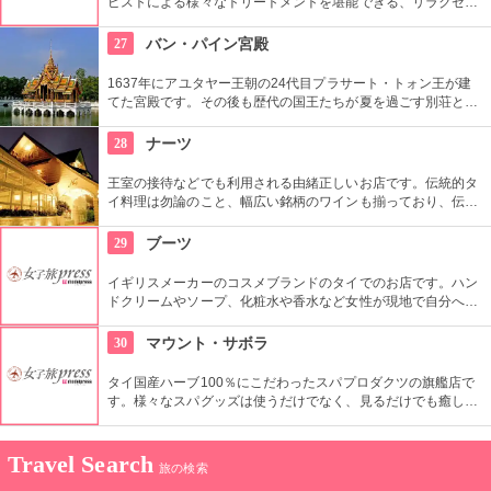
ピストによる様々なトリートメントを堪能できる、リラクゼー
ションというにふさわしいお店です。伝統的な家屋を使ってお
り、たくさんの欧米人やタイの有名人も来店しています。
27
バン・パイン宮殿
1637年にアユタヤー王朝の24代目プラサート・トォン王が建
てた宮殿です。その後も歴代の国王たちが夏を過ごす別荘とし
て利用されてきました。 タイ風や中国風の様々な建築物や、緑
の美しい庭園も見所です。
28
ナーツ
王室の接待などでも利用される由緒正しいお店です。伝統的タ
イ料理は勿論のこと、幅広い銘柄のワインも揃っており、伝統
舞踊の催し物も観ることができます。
29
ブーツ
イギリスメーカーのコスメブランドのタイでのお店です。ハン
ドクリームやソープ、化粧水や香水など女性が現地で自分への
おみやげや、帰国してからの女性へのおみやげとしても重宝さ
れると思います。
30
マウント・サボラ
タイ国産ハーブ100％にこだわったスパプロダクツの旗艦店で
す。様々なスパグッズは使うだけでなく、見るだけでも癒しに
なる品々が揃っています。
Travel Search
旅の検索