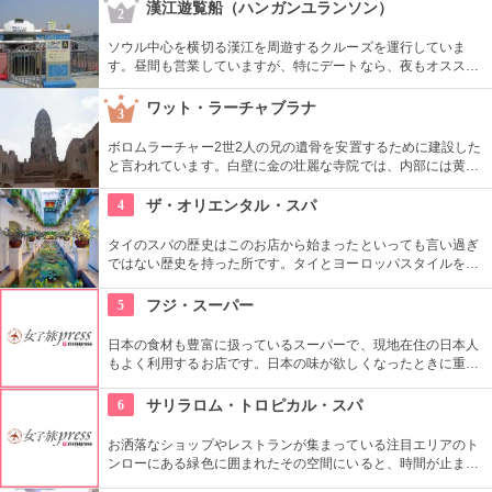
ワイアンキルトの巨匠が作ったキルト型も買うことができま
漢江遊覧船（ハンガンユランソン）
2
す。
ソウル中心を横切る漢江を周遊するクルーズを運行していま
す。昼間も営業していますが、特にデートなら、夜もオススメ
です。橋や周辺のビル群がライトアップされてキレイ。ロマン
チックなソウルの夜景を水上から眺めることができます。
ワット・ラーチャブラナ
3
ボロムラーチャー2世2人の兄の遺骨を安置するために建設した
と言われています。白壁に金の壮麗な寺院では、内部には黄金
の仏像があるなど見ごたえ十分です。また敷地内には、金閣寺
の造りを模した日本人納骨堂もあります。
4
ザ・オリエンタル・スパ
タイのスパの歴史はこのお店から始まったといっても言い過ぎ
ではない歴史を持った所です。タイとヨーロッパスタイルを混
ぜたその優雅なセラピストの技術や空間に酔いしれること必至
です。
5
フジ・スーパー
日本の食材も豊富に扱っているスーパーで、現地在住の日本人
もよく利用するお店です。日本の味が欲しくなったときに重宝
します。現地の商品もたくさん扱っているのでお土産を買うに
もいいですよ。
6
サリラロム・トロピカル・スパ
お洒落なショップやレストランが集まっている注目エリアのト
ンローにある緑色に囲まれたその空間にいると、時間が止まっ
ているような錯覚に陥ってしまうような気持ちにさせられま