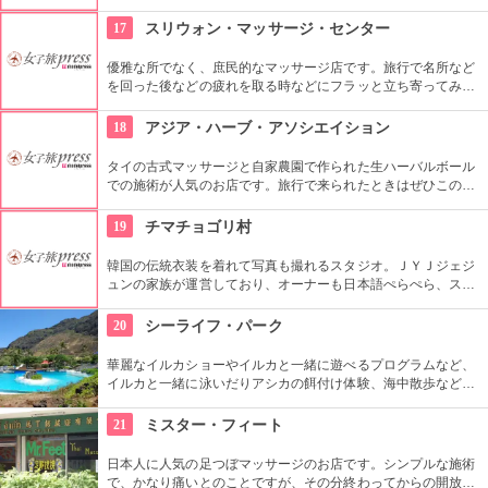
を使用。韓方をベースとしたプログラムを受けることができま
す。
17
スリウォン・マッサージ・センター
優雅な所でなく、庶民的なマッサージ店です。旅行で名所など
を回った後などの疲れを取る時などにフラッと立ち寄ってみる
のもいいかもしれません。庶民的といってもマッサージの腕は
確かです。
18
アジア・ハーブ・アソシエイション
タイの古式マッサージと自家農園で作られた生ハーバルボール
での施術が人気のお店です。旅行で来られたときはぜひこのお
店のサービスで疲れを取られることをおすすめします。個室完
備というのもうれしいところです。
19
チマチョゴリ村
韓国の伝統衣装を着れて写真も撮れるスタジオ。ＪＹＪジェジ
ュンの家族が運営しており、オーナーも日本語ぺらぺら、スタ
ッフも日本人がいるので言葉の心配もなし。女性はもちろん、
男性や小さな子供用の衣装も沢山あり、カップル写真に家族写
20
シーライフ・パーク
真、友達同士の記念にもってこい。
華麗なイルカショーやイルカと一緒に遊べるプログラムなど、
イルカと一緒に泳いだりアシカの餌付け体験、海中散歩など、
家族で遊べるアトラクションがいっぱい。おみやげにイルカの
ヌイグルミやTシャツなどオリジナルグッズも人気です。
21
ミスター・フィート
日本人に人気の足つぼマッサージのお店です。シンプルな施術
で、かなり痛いとのことですが、その分終わってからの開放