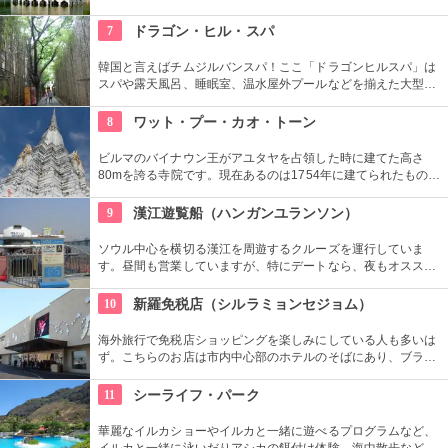
て利用されてきました。 タイ風や中国風の様々な建築物や、緑
の美しい庭園も見所です。
7
ドラゴン・ヒル・スパ
韓国と言えばチムジルバンスパ！ここ「ドラゴンヒルスパ」は
スパや露天風呂、睡眠室、温水屋外プールなどを揃えた大型施
設です。チムジル服で一日過ごせる施設内には、シネマホール
やゴルフ練習場、マッサージ、レストランなど様々なお楽しみ
8
ワット・プー・カオ・トーン
スポットがあるので、時間が過ぎるのもあっという間です！
ビルマのバイナウン王がアユタヤを占領した時に建てた高さ
80mを誇る寺院です。現在あるのは1754年に建てられたもの
で、頂上に2.5ｋｇの黄金珠が付けられているのが「黄金〜」の
名前の由来です。仏塔は階段で上に上れて、頂上からはアユタ
9
漢江遊覧船（ハンガンユランソン）
ヤの街が一望できます。
ソウル中心を横切る漢江を周遊するクルーズを運行していま
す。昼間も営業していますが、特にデートなら、夜もオススメ
です。橋や周辺のビル群がライトアップされてキレイ。ロマン
チックなソウルの夜景を水上から眺めることができます。
10
新羅免税店（シルラミョンセジョム）
海外旅行で免税店ショッピングを楽しみにしている人も多いは
ず。こちらのお店は市内中心部のホテルのそばにあり、ブラン
ドの種類も豊富。広々とした空間でショッピングが楽しめま
す。買い物をがんばった後は屋上の休憩スペースで癒されて。
11
シーライフ・パーク
華麗なイルカショーやイルカと一緒に遊べるプログラムなど、
イルカと一緒に泳いだりアシカの餌付け体験、海中散歩など、