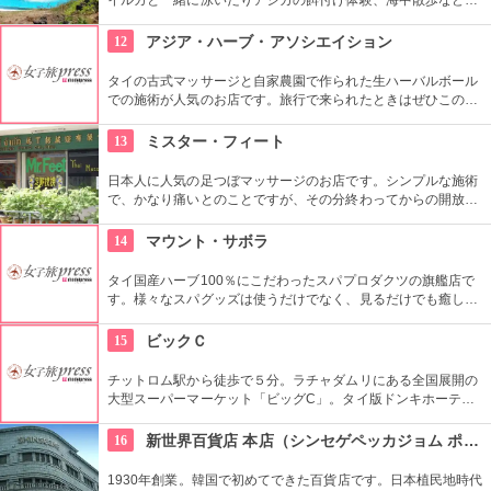
家族で遊べるアトラクションがいっぱい。おみやげにイルカの
ヌイグルミやTシャツなどオリジナルグッズも人気です。
12
アジア・ハーブ・アソシエイション
タイの古式マッサージと自家農園で作られた生ハーバルボール
での施術が人気のお店です。旅行で来られたときはぜひこのお
店のサービスで疲れを取られることをおすすめします。個室完
備というのもうれしいところです。
13
ミスター・フィート
日本人に人気の足つぼマッサージのお店です。シンプルな施術
で、かなり痛いとのことですが、その分終わってからの開放
感、爽快感はまた高級店では味わえないものがあり、歩き疲れ
たあとなどにおすすめのお店です。
14
マウント・サボラ
タイ国産ハーブ100％にこだわったスパプロダクツの旗艦店で
す。様々なスパグッズは使うだけでなく、見るだけでも癒しに
なる品々が揃っています。
15
ビックＣ
チットロム駅から徒歩で５分。ラチャダムリにある全国展開の
大型スーパーマーケット「ビッグC」。タイ版ドンキホーテと
いう感じで、タイの日用品や食料雑貨がなんでもそろいます。
16
新世界百貨店 本店（シンセゲペッカジョム ポンジョム）
1930年創業。韓国で初めてできた百貨店です。日本植民地時代