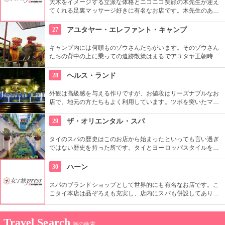
大木をイメージする立派な体格とニコニコ笑顔の木先生が迎え
てくれる足裏マッサージ好きに有名なお店です。木先生のあた
たかい手から繰り出されるマッサージで「いてーっ！」と叫ん
でみてください（笑）
27
アユタヤー・エレファント・キャンプ
キャンプ内には何頭ものゾウさんたちがいます。そのゾウさん
たちの背中の上に乗っての遺跡散策はまるでアユタヤ王朝時代
にタイムスリップしたかのような気持ちにさせてくれるでしょ
う。
28
ヘルス・ランド
外観は高級感を与える作りですが、お値段はリーズナブルなお
店で、地元の方たちもよく利用しています。ツボを突いたマッ
サージもｇｏｏｄです！
29
ザ・オリエンタル・スパ
タイのスパの歴史はこのお店から始まったといっても言い過ぎ
ではない歴史を持った所です。タイとヨーロッパスタイルを混
ぜたその優雅なセラピストの技術や空間に酔いしれること必至
です。
30
ハーン
スパのブランドショップとして世界的にも有名なお店です。こ
こタイ本店は品ぞろえも充実し、店内にスパも併設してあり、
最高のくつろぎを約束してくれるでしょう。
Travel Search
旅の検索