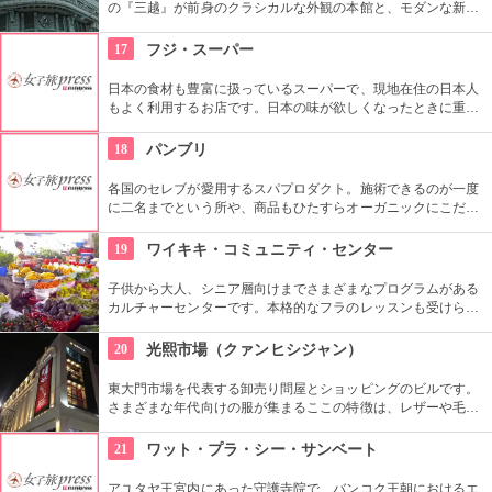
の『三越』が前身のクラシカルな外観の本館と、モダンな新館
の2つがあります。海外のラグジュアリーブランドなど、韓国
の中でも富裕層を対象とした品揃えが多く、ゆっくりとお買い
17
フジ・スーパー
物ができます。
日本の食材も豊富に扱っているスーパーで、現地在住の日本人
もよく利用するお店です。日本の味が欲しくなったときに重宝
します。現地の商品もたくさん扱っているのでお土産を買うに
もいいですよ。
18
パンブリ
各国のセレブが愛用するスパプロダクト。施術できるのが一度
に二名までという所や、商品もひたすらオーガニックにこだわ
っていたりというのが一度は足を運んでみたくなる由縁でしょ
う。
19
ワイキキ・コミュニティ・センター
子供から大人、シニア層向けまでさまざまなプログラムがある
カルチャーセンターです。本格的なフラのレッスンも受けられ
ます。近くのコンドミニアムに滞在する方の間では、新鮮な野
菜・果物が買える、週2回のファーマーズマーケットも好評で
20
光熙市場（クァンヒシジャン）
す。
東大門市場を代表する卸売り問屋とショッピングのビルです。
さまざまな年代向けの服が集まるここの特徴は、レザーや毛皮
製品。200店舗も集まっています。アジア各国から業者さんも
買い付けに集まります。夜22時頃から本格的に賑わいます。
21
ワット・プラ・シー・サンベート
アユタヤ王宮内にあった守護寺院で、バンコク王朝におけるエ