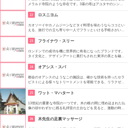
メラルド寺院のような存在です。3基の塔はアユタヤのシンボ
ルと言われていて、夜のライトアップでの光景はとても幻想的
です。
22
ロスニヨム
カオソーイやカノムジーンなどタイ料理を味わうならココとい
える、旅行での立ち寄りや一人でフラッといける手軽さがいい
お店です。クラシカルでおしゃれな店内のデザインも一見の価
値アリです。
23
フライナウ・スリー
ロンドンでの成功を機に世界的に有名になったブランドです。
タイ文化と、デザインアートに裏打ちされた東洋の美とを融合
したそのスタイルには多くのファンがいます。
24
オアシス・スパ
都会のオアシスのようなこの施設は、確かな技術を持ったセラ
ピストによる様々なトリートメントを堪能できる、リラクゼー
ションというにふさわしいお店です。伝統的な家屋を使ってお
り、たくさんの欧米人やタイの有名人も来店しています。
25
ワット・マハタート
13世紀の重要な寺院の一つです。木の根の間に埋め込まれた仏
像の頭やわずかに残る礼拝堂の土台などを見ると、激動の時代
を経てきたという足跡を垣間見ることができます。
26
木先生の足裏マッサージ