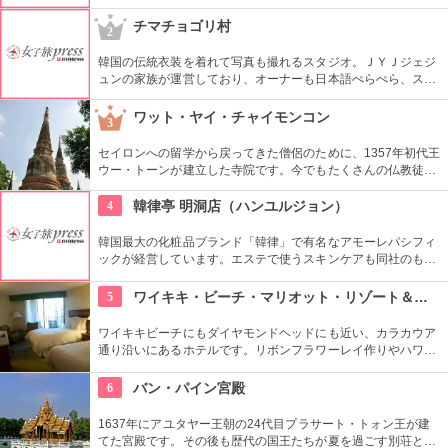
して28年(2024年現在)になり、リピーターも多いのだとか。 現
在はホテル出張のみの営業。
チマチョゴリ村
2
韓国の伝統衣装を着れて写真も撮れるスタジオ。ＪＹＪジェジ
ュンの家族が運営しており、オーナーも日本語ぺらぺら、スタ
ッフも日本人がいるので言葉の心配もなし。女性はもちろん、
男性や小さな子供用の衣装も沢山あり、カップル写真に家族写
ワット・ヤイ・チャイモンコン
3
真、友達同士の記念にもってこい。
セイロンへの留学から戻ってきた僧侶のために、1357年初代王
ウー・トーンが建立した寺院です。今でもたくさんの仏教徒が
足を運び、週末には観光客も多く訪れます。高さ72mの巨大な
塔、横になった涅槃の仏像、チェディ前であぐらを組む大きな
4
韓律亭 明洞店（ハンユルジョン）
仏像など、どれもすごいスケールです。
韓国最大の化粧品ブランド「韓律」で有名なアモーレパシフィ
ックが経営しています。エステで使うスキンケアも同社のもの
を使用。韓方をベースとしたプログラムを受けることができま
す。
5
ワイキキ・ビーチ・マリオット・リゾート＆スパ
ワイキキビーチにもダイヤモンドヘッドにも近い、カラカウア
通り沿いにあるホテルです。リボンフラワーレイ作りやハワイ
アンキルト作りのハワイカルチャーのレッスンも好評です。ハ
ワイアンキルトの巨匠が作ったキルト型も買うことができま
6
バン・パイン宮殿
す。
1637年にアユタヤー王朝の24代目プラサート・トォン王が建
てた宮殿です。その後も歴代の国王たちが夏を過ごす別荘とし