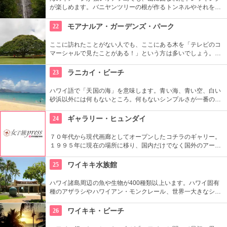
が楽しめます。バニヤンツリーの根が作るトンネルやそれを囲
う竹林、落差約50メートルの豪快な滝、川のせせらぎやところ
どころから聞こえる鳥の声。ハワイ固有の生物もたくさんいる
22
モアナルア・ガーデンズ・パーク
ので、ガイドツアーを申し込んでいろいろ教わるのもアリ。
ここに訪れたことがない人でも、ここにある木を「テレビのコ
マーシャルで見たことがある！」という方は多いでしょう。日
立の「この木なんの木」の歌で有名になった大きな木『合歓の
樹』がここにあります。実物を見ると、感動しますよ！
23
ラニカイ・ビーチ
ハワイ語で「天国の海」を意味します。青い海、青い空、白い
砂浜以外には何もないところ。何もないシンプルさが一番の売
りといってよいでしょう。名前のとおり、ここは天国と思えて
しまうような穴場です。住宅地から海へ抜ける小道も風情あり
24
ギャラリー・ヒュンダイ
ます。
７０年代から現代画廊としてオープンしたコチラのギャリー。
１９９５年に現在の場所に移り、国内だけでなく国外のアーテ
ィストの作品を展示しています。有望な新進作家達の作品を展
示できるスペースを設け、モダン美術の流れを感じる事が出来
25
ワイキキ水族館
る、国内最高のギャラリーとしての評価も。
ハワイ諸島周辺の魚や生物が400種類以上います。ハワイ固有
種のアザラシやハワイアン・モンクレール、世界一大きなシャ
コ貝など、ここならではの生物も。ダイバーが見た海の世界を
再現したという、バーチャル体験型の水槽も人気です。
26
ワイキキ・ビーチ