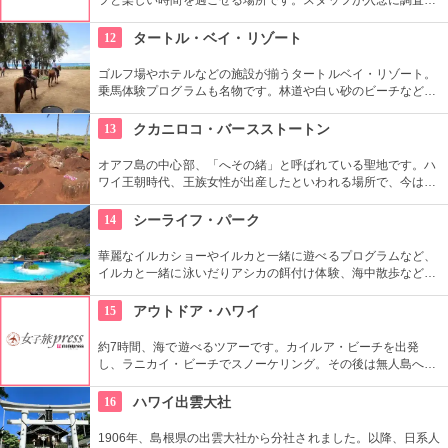
るため、イルカ遭遇率の高さも評判。マリンスポーツやダンス
やフラなどの“授業”もあります。“卒業”時の達成感は一緒の思い
12
タートル・ベイ・リゾート
出になりそうですね。
ゴルフ場やホテルなどの施設が揃うタートルベイ・リゾート。
乗馬体験プログラムも名物です。林道や白い砂のビーチなど、
馬に乗りながら大自然をのんびり、ゆっくりと楽しめます。夕
暮れ時のビーチを巡る乗馬プログラムもあります。
13
クカニロコ・バースストートン
オアフ島の中心部、「へその緒」と呼ばれている聖地です。ハ
ワイ王朝時代、王族女性が出産したといわれる場所で、今は子
宝祈願、安産祈願のパワースポットとして知られています。た
くさんのエネルギーを浴びて帰ってくださいね。
14
シーライフ・パーク
華麗なイルカショーやイルカと一緒に遊べるプログラムなど、
イルカと一緒に泳いだりアシカの餌付け体験、海中散歩など、
家族で遊べるアトラクションがいっぱい。おみやげにイルカの
ヌイグルミやTシャツなどオリジナルグッズも人気です。
15
アウトドア・ハワイ
約7時間、海で遊べるツアーです。カイルア・ビーチを出発
し、ラニカイ・ビーチでスノーケリング。その後は無人島へゴ
ー！スカヌーをこぎながら、どこまでも続く美しい海を満喫で
きます。日本語スタッフもいますし、送迎やランチもついてい
16
ハワイ出雲大社
ます。
1906年、島根県の出雲大社から分社されました。以降、日系人