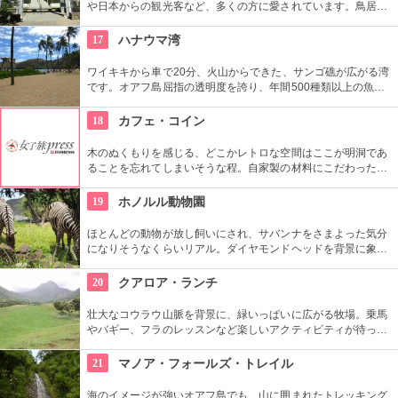
や日本からの観光客など、多くの方に愛されています。鳥居や
しめ縄も神社も立派で、一瞬ハワイにいることを忘れそうにな
りそう。日本とハワイで2度お祈りされたお守りも好評です。
17
ハナウマ湾
ワイキキから車で20分、火山からできた、サンゴ礁が広がる湾
です。オアフ島屈指の透明度を誇り、年間500種類以上の魚が
生息しています。スノーケリングスポットとしても人気の場所
で年間100万人以上の観光客が訪れます。
18
カフェ・コイン
木のぬくもりを感じる、どこかレトロな空間はここが明洞であ
ることを忘れてしまいそうな程。自家製の材料にこだわったカ
フェメニューを楽しむ事が出来る他、なんといっても店員さん
の「おもてなし」に驚くはず。接客の良さや、お味に、ここは
19
ホノルル動物園
ホテル？とため息がでてしまうかも。
ほとんどの動物が放し飼いにされ、サバンナをさまよった気分
になりそうなくらいリアル。ダイヤモンドヘッドを背景に象さ
んが見えたり、ハワイ固有種の動物やトロピカルフラワーやフ
ルーツを観察できたりと、随所でハワイらしさも楽しめます。
20
クアロア・ランチ
壮大なコウラウ山脈を背景に、緑いっぱいに広がる牧場。乗馬
やバギー、フラのレッスンなど楽しいアクティビティが待って
います。名物のハンバーガーも楽しみですね。映画『ジュラシ
ック・パーク』のロケ地としても知られ、ロケ地巡りのバスも
21
マノア・フォールズ・トレイル
あります。
海のイメージが強いオアフ島でも、山に囲まれたトレッキング