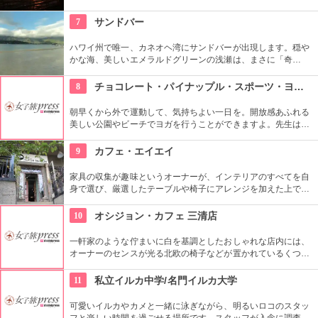
囲気なので、朝などお散歩途中に立ち寄ってみたい場所です。
すぐ横には終戦記念プールもあります。
7
サンドバー
ハワイ州で唯一、カネオヘ湾にサンドバーが出現します。穏や
かな海、美しいエメラルドグリーンの浅瀬は、まさに「奇
跡」。船に乗ってサンドバーへ出かけることができる現地ツア
ーが組まれているので、ぜひ利用してみて。
8
チョコレート・パイナップル・スポーツ・ヨガ・スタジオ
朝早くから外で運動して、気持ちよい一日を。開放感あふれる
美しい公園やビーチでヨガを行うことができますよ。先生は日
本語もOKです。毎週水曜日の夕方、ワイキキビーチウォークの
芝生エリアで無料のヨガレッスンも行っているので、初心者は
9
カフェ・エイエイ
コチラもぜひ。
家具の収集が趣味というオーナーが、インテリアのすべてを自
身で選び、厳選したテーブルや椅子にアレンジを加えた上で店
内に配置するというこだわり。地下にはインテリアショップも
併設しています。そんな広くオシャレな店内ではコーヒーやス
10
オシジョン・カフェ 三清店
イーツ、サンドイッチなども頂けます。
一軒家のような佇まいに白を基調としたおしゃれな店内には、
オーナーのセンスが光る北欧の椅子などが置かれているくつろ
ぎ空間。スイーツやスコーンなどは毎日お店で手作りしてお
り、ラテアートを楽しめるコーヒーメニューも充実。旅行の合
11
私立イルカ中学/名門イルカ大学
間にほっと一息つける場所です。
可愛いイルカやカメと一緒に泳ぎながら、明るいロコのスタッ
フと楽しい時間を過ごせる場所です。スタッフが入念に調査す