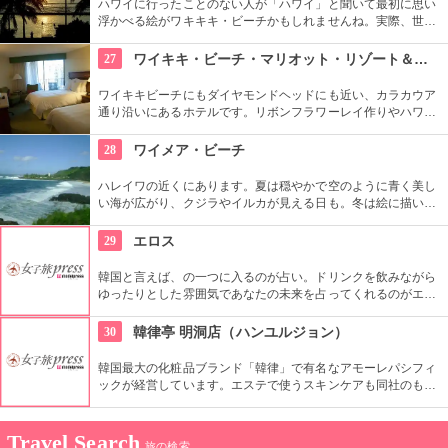
ハワイに行ったことのない人が「ハワイ」と聞いて最初に思い
浮かべる絵がワキキキ・ビーチかもしれませんね。実際、世界
中から観光客が集まる有名な場所です。背景にはダイヤモン
ド・ヘッドが広がるビーチを散策し、「ハワイに来た！」を実
27
ワイキキ・ビーチ・マリオット・リゾート＆スパ
感したいものですね。
ワイキキビーチにもダイヤモンドヘッドにも近い、カラカウア
通り沿いにあるホテルです。リボンフラワーレイ作りやハワイ
アンキルト作りのハワイカルチャーのレッスンも好評です。ハ
ワイアンキルトの巨匠が作ったキルト型も買うことができま
28
ワイメア・ビーチ
す。
ハレイワの近くにあります。夏は穏やかで空のように青く美し
い海が広がり、クジラやイルカが見える日も。冬は絵に描いた
ような豪快な高波が押し寄せ、地元のボディボーダーやサーフ
ァーたちが集まります。夕日が絶景なことでも知られていま
29
エロス
す。
韓国と言えば、の一つに入るのが占い。ドリンクを飲みながら
ゆったりとした雰囲気であなたの未来を占ってくれるのがエロ
ス。良く当たると評判で今若い女性にも大人気です。
30
韓律亭 明洞店（ハンユルジョン）
韓国最大の化粧品ブランド「韓律」で有名なアモーレパシフィ
ックが経営しています。エステで使うスキンケアも同社のもの
を使用。韓方をベースとしたプログラムを受けることができま
す。
Travel Search
旅の検索