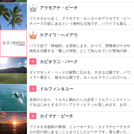
た迷路やパイナップル・エキスプレスなど、大人も子供も楽し
めるアトラクションがあります。カワイイお土産もいっぱい。
アラモアナ・ビーチ
2
ワイキキから近く、アラモアナ・センターやアラモアナ・ビー
チパークの前にあるという便利な立地です。ハワイでも最も美
しいサンセットが見られると評判です。地元の方も多く、休日
はバーベキューやピクニックをしている人も見られます。
ケアイワ・ヘイアウ
3
ハワイ語で「神秘的」を意味します。かつて、聖職者がケガや
病気を治癒する「癒しの寺院」として知られていた聖地の跡地
です。現在はは『ケアイワ・ヘイアウ州立公園』として整備さ
れ、市民の憩いの場所になっています。
4
カピオラニ・パーク
ダイヤモンド・ヘッドの裾野に広がる、大きな公園です。ハワ
イで一番古く、最古の公園です。ホノルルマラソンのゴール地
点としても有名ですね。ハワイ王朝最後の王カラカウアによっ
て、クイーン・カピオラニの名前が冠せられました。
5
ドルフィン＆ユー
名前のとおり、イルカと戯れたい人必見！ドルフィンスイミン
グをはじめとするマリンアクティビティが楽しめます。お天気
によってコースを変えてくれるので、イルカに会える確率も高
いそう。バーベキューやフラ、ウクレレ演奏など、嬉しいおも
6
カイマナ・ビーチ
てなしも。
ワイキキ水族館の東側、ニューオータニ・カイマナビーチホテ
ルの目の前にあるこじんまりとしたビーチです。落ち着いた雰