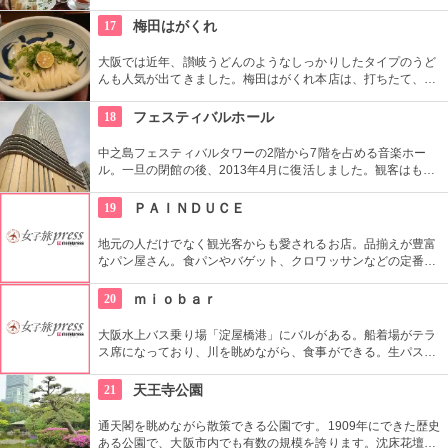
ティーを楽しむことができ、さらに「おいしかった」とスコー
ンはテイクアウトする人も続出。雰囲気と味両方で支持されて
17
梅田はがくれ
います。
大阪では近年、讃岐うどんのようなしっかりしたタイプのうど
んも人気が出てきました。梅田はがくれ本店は、打ちたて、茹
でたてにこだわって提供する讃岐うどんのお店。プルプルのう
どんにはシンプルに生醤油が合います。ちなみに『本店』とあ
18
フェスティバルホール
りますが、支店はないそう。ここだけの味です。
中之島フェスティバルタワーの2階から7階を占める音楽ホー
ル。一旦の閉館の後、2013年4月に復活しました。観客はもと
より演奏家からも高く評価されていた旧ホールと同様、綿密な
音響設計により高い芸術性の演奏会にふさわしい空間づくりを
19
ＰＡＩＮＤＵＣＥ
実現。全2700席のホールはさらなる文化発信の殿堂として始動
しています。
地元の人だけでなく観光客からも愛されるお店。品揃えが豊富
なパン屋さん。食パンやバゲット、クロワッサンなどの定番の
パンのほかに、野菜をたっぷり使った、色鮮やかなパンも多
数。国産の小麦にこだわり、厳選された野菜や果物を使い、オ
20
ｍｉｏｂａｒ
リジナリティ溢れるパンが味わえる。
大阪水上バス乗り場「淀屋橋港」にバルがある。船着場がテラ
ス席になっており、川を眺めながら、食事ができる。生パスタ
やカツサンド、他には１２０分の飲み放題が付いたトマト鍋４
２００円〜がオススメ。トマト鍋は丹波篠山産の野菜がたっぷ
21
天王寺公園
り使われている。乗船者以外も利用できるので、ぜひ。
通天閣を眺めながら散策できる公園です。1909年にできた歴史
ある公園で、大阪市内でも有数の規模を誇ります。沈床花壇や