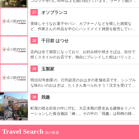
コロッケ専門に50年以上も揚げ続けています。ラードで揚げた
サクサク衣といもの甘さを楽しむなら、やっぱり揚げたてが一
番。夕方には主婦の方やOLさんたちの行列が恒例になっていま
27
オソブランコ
す。おやつ感覚でいただけるので、食べ歩きのときなどにも重
宝です。
美味しそうなお菓子やパン、カプチーノなどを模した雑貨な
ど、作家さんの作品を中心にハンドメイド雑貨を販売していま
す。併設のギャラリーでは、雑貨イベントや個展などイベント
を頻繁に行っているので、ギャラリーも要チェック。
28
千日前 はつせ
店内は全て個室になっており、お好み焼や焼きそばは、自分で
焼くスタイルのお店です。独自にブレンドした粉はパリッとし
ていて、美味。数々のトッピングの中から選んで、自分オリジ
ナルのお好み焼を食すのもまたよし。
29
玉製家
明治32年創業の、行列必至のおはぎの老舗名店です。シンプル
な味わいのおはぎは、たくさん食べられそう！注文を受けてか
ら作るというこだわりぶり。行列してでも、一度は食べてみた
い！きなこや粒あんなどのおはぎがあります。
30
我趣
町屋の残る街並の中に佇む、大正末期の歴史ある建物をリノベ
ーションした複合施設「練」。その中の「我趣」は和柄の雑貨
や、がま口バックなど、どれもセンスの良い柄の布で作られて
いて持つのが楽しくなるものばかり。斬新で個性光るアナタだ
けの１品を探しちゃおう。
Travel Search
旅の検索