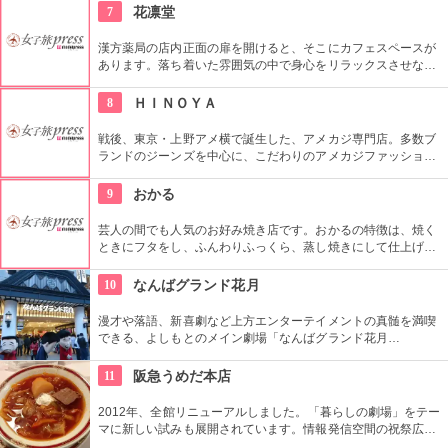
なギャップを感じるかは、実際に訪れたあなた次第です。
7
花凛堂
漢方薬局の店内正面の扉を開けると、そこにカフェスペースが
あります。落ち着いた雰囲気の中で身心をリラックスさせなが
ら、漢方のお茶や薬膳スイーツをいただけます。自分に合った
漢方茶をブレンドしてもらえるカウンセリング漢方茶も用意。
8
ＨＩＮＯＹＡ
季節ごとの体調管理に配慮した食材による薬膳ランチプレート
も好評です。
戦後、東京・上野アメ横で誕生した、アメカジ専門店。多数ブ
ランドのジーンズを中心に、こだわりのアメカジファッション
を提案。シーンズになんでもコーディネイトすることで、年代
問わず、気軽におしゃれを楽しめる。
9
おかる
芸人の間でも人気のお好み焼き店です。おかるの特徴は、焼く
ときにフタをし、ふんわりふっくら、蒸し焼きにして仕上げる
ところ。毎日食べても飽きないおいしさです。上にかけるマヨ
ネーズは、通天閣など、絵をかいてくれるサービスも。
10
なんばグランド花月
漫才や落語、新喜劇など上方エンターテイメントの真髄を満喫
できる、よしもとのメイン劇場「なんばグランド花月
(NGK)」。TVでおなじみの芸人たちが真剣勝負で舞台に登場し
ます。劇場は2012年にリニューアル。食べ物やお土産ショップ
11
阪急うめだ本店
も充実し、お笑い以外の満足度もアップしています。
2012年、全館リニューアルしました。「暮らしの劇場」をテー
マに新しい試みも展開されています。情報発信空間の祝祭広場
など多彩なイベントスペース、1フロアまるごと雑貨売り場に