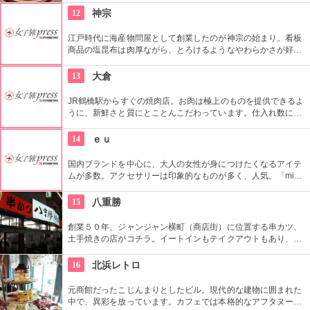
した「うめだスーク」、20店以上が出店するレストラン街、シ
12
神宗
ョーケースがズラリと並ぶスイーツブティックストリートなど
魅力満載です。
江戸時代に海産物問屋として創業したのが神宗の始まり。看板
商品の塩昆布は肉厚ながら、とろけるようなやわらかさが好評
です。淀屋橋店にはカフェもあります。少しグレーがかった昆
布だしのソフトクリームが好評です。
13
大倉
JR鶴橋駅からすぐの焼肉店。お肉は極上のものを提供できるよ
うに、新鮮さと質にとことんこだわっています。仕入れ数に限
りがあるため、売り切れ次第終了になります。お目当てのメニ
ューをいただくなら、早めの入店を。
14
ｅｕ
国内ブランドを中心に、大人の女性が身につけたくなるアイテ
ムが多数。アクセサリーは印象的なものが多く、人気。「mina
perhonen」も併設しており、さらに幅広い層の方に楽しんでも
らえる。「mina perhonen」は独創的なアイテムが揃ってい
15
八重勝
る。
創業５０年、ジャンジャン横町（商店街）に位置する串カツ、
土手焼きの店がコチラ。イートインもテイクアウトもあり、串
カツはなんと１日に１３００本も売れる人気商品。高温で揚げ
た串カツはふわっ、さくっとした歯ごたえに、特製ソースが絡
16
北浜レトロ
んでたまらないお味に。牛スジを白みそで煮込んだ土手焼きも
Good！
元商館だったこじんまりとしたビル。現代的な建物に囲まれた
中で、異彩を放っています。カフェでは本格的なアフタヌーン