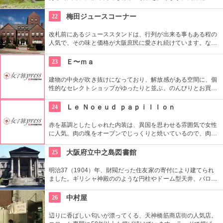
小川の小径、500平米の植物温室など多彩な表情を見せる園内
には、旧住友家の庭園・慶沢園や茶臼山といった歴史的なスポ
22
梅田ジュースコーナー
ットも点在。また、市立美術館があるほか、天王寺動物園が隣
接しています。
改札前にあるジューススタンドは、行列が出来る事もある程の
人気で、その味と価格が大阪庶民に愛され続けています。なん
と、１日に６０００杯（！）も売れる事もあるそう。数種類の
ジュースがミキサーで並べられ、どれもフルーティでフレッシ
23
Ｅ〜ｍａ
ュ、ほんのり甘くて病み付きになるお味ばかり。酔いさましに
飲みたくなる人も多いとか。
建物の中央が吹き抜けになっており、解放感がある空間に、個
性的なセレクトショップがゆったりと並ぶ。のんびりとお買い
物ができる。７階が映画館で、５・６階がグルメフロア、各階
にもお洒落なカフェが入っている。
24
Ｌｅ Ｎｏｅｕｄ ｐａｐｉｌｌｏｎ
赤を基調としたしゃれた内装は、異国を思わせる雰囲気で女性
に人気。肉の塊をオーブンでじっくりと焼いているので、肉の
旨みが閉じ込められ、美味しい。ディナーは肉シェアコース３
９８０円〜があり、グループで分けながら、わいわいと楽しめ
25
大阪府立中之島図書館
る。
明治37（1904）年、財閥だった住友家の寄付により建てられ
ました。ギリシャ神殿ののような円柱やドーム型天井、バロッ
ク調の内装などは現代でもインパクト大。一時期、美術館とし
ての活用も検討されましたが、今後、図書館として存続が決
26
中村屋
定。整備が進む予定です。
辺りに香ばしい匂いが漂ってくる、天神橋筋商店街の人気店。