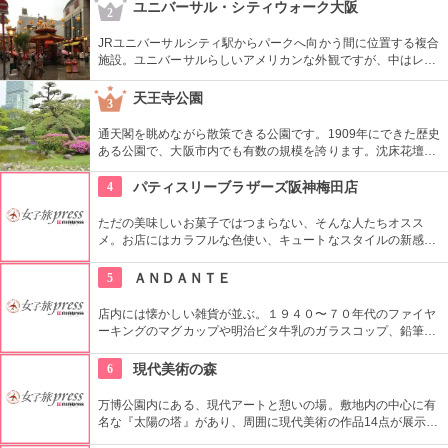
『ちく玉天ぶっかけ』（750円）から。
ユニバーサル・シティウォーク大阪
2
JRユニバーサルシティ駅からパークへ向かう間に位置する複合
施設。ユニバーサルらしいアメリカンな外観ですが、中はレス
トランからファッション雑貨まで様々なショップが立ち並ぶ充
実の空間。随所に置かれるオブジェと写真を撮ったり、大阪ら
天王寺公園
3
しいお土産もゲットできちゃう。
通天閣を眺めながら散策できる公園です。1909年にできた歴史
ある公園で、大阪市内でも有数の規模を誇ります。沈床花壇や
小川の小径、500平米の植物温室など多彩な表情を見せる園内
には、旧住友家の庭園・慶沢園や茶臼山といった歴史的なスポ
4
パティスリーブラザーズ阪神梅田店
ットも点在。また、市立美術館があるほか、天王寺動物園が隣
接しています。
ただの美味しいお菓子ではつまらない、そんな人たちオスス
メ。お店にはカラフルな色使い、キュートなスタイルの新感覚
スイーツがいっぱいです。野菜やフルーツをサクサク食感のチ
ップスに仕上げてホワイトチョコでコーティングするベジフル
5
ＡＮＤＡＮＴＥ
チョコレート-プラスをはじめ、楽しいアイディア満載のお菓子
に出会えます。
店内には懐かしい雑貨が並ぶ。１９４０〜７０年代のファイヤ
ーキングのマグカップや明治ビタ牛乳のガラスコップ、鉛筆業
界第三位だったコーリン鉛筆など。年代ものだけど、きれいな
状態で売られているものばかり。お気に入りを見つけに、ぜ
6
現代美術の森
ひ。
万博公園内にある、現代アートと憩いの場。敷地内の中心に有
名な『太陽の塔』があり、周囲に現代美術の作品14点が展示さ
れています。おだやかな木々や湖との調和を感じるか、不思議