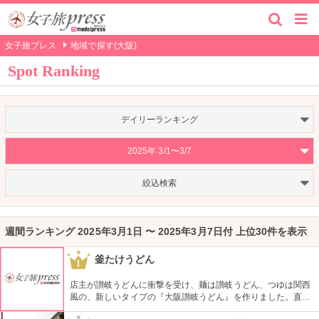
女子旅プレス
地域で探す(大阪)
Spot Ranking
デイリーランキング
2025年 3/1〜3/7
絞込検索
週間ランキング 2025年3月1日 〜 2025年3月7日付 上位30件を表示
釜たけうどん
1
店主が讃岐うどんに衝撃を受け、麺は讃岐うどん、つゆは関西
風の、新しいタイプの『大阪讃岐うどん』を作りました。直径
6mmの極太うどんを楽しむためには、まずは看板メニューの