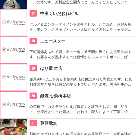
トルの塔です。万博記念公園内にどーんとそびえたっていま
す。そのインパクトある３つの顔、「黄金の顔」「太陽の顔」
「黒い太陽」を、ぜひ実際に自分の目で見てみて。
17
中座くいだおれビル
グルメ＆エンターテイメントの複合ビル。たこ焼き、お好み焼
き、串カツ、焼きそばといった大阪グルメのお店やキャラグッ
ズを買えるショップなどが一堂に揃っています。ライブスポッ
トの道頓堀ZAZAもこのビルの中です。たっぷり食べて、たく
18
ニュースター
さん笑って、買い物も楽しむ…。大阪の魅力がいっぱい詰まっ
た場所です。
下町情緒あふれる新世界の一角、通天閣の近くにある遊技場で
す。お客さんが熱中するのは昔懐かしいスマートボール。ばね
の力で球を押し出し、穴に入れるだけのシンプルなゲームなの
に時間を忘れて遊んでしまいます。たくさん得点をかせぐと景
19
はり重 本店
品に交換できるうれしいサービス付きです。
創業90年以上を誇る老舗精肉店に併設された和食処です。代表
料理のすき焼きは特製の割り下でいただきます。黒毛和牛のお
肉が舌の上でとろけるような食感は、まさに極上もの。新鮮な
卵との絡みも抜群です。美しい霜降りのお肉を使ったしゃぶし
20
銀装 心斎橋本店
ゃぶも味わえます。
心斎橋で「カステラといえば銀装」と評判のお店。卵、ザラ
メ、小麦粉といった素材にこだわり、職人によって丁寧に焼き
上げたカステラは60年以上愛されています。心斎橋本店にはカ
フェもあり、店内でもカステラをいただくこともできます。
21
尊尊我無
新鮮なマグロを使った料理が楽しめる居酒屋です。全国各地か