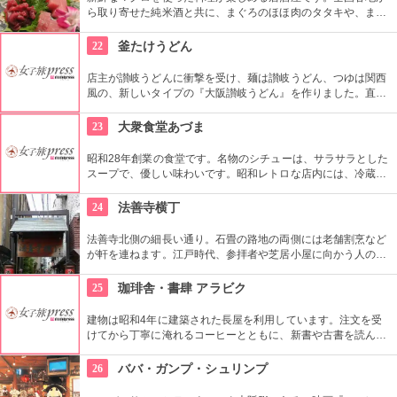
ら取り寄せた純米酒と共に、まぐろのほほ肉のタタキや、まぐ
ろカレーなど、珍しいメニューを味わいたい。まぐろカマ岩塩
焼きは要予約の料理なので、ご注意を！
22
釜たけうどん
店主が讃岐うどんに衝撃を受け、麺は讃岐うどん、つゆは関西
風の、新しいタイプの『大阪讃岐うどん』を作りました。直径
6mmの極太うどんを楽しむためには、まずは看板メニューの
『ちく玉天ぶっかけ』（750円）から。
23
大衆食堂あづま
昭和28年創業の食堂です。名物のシチューは、サラサラとした
スープで、優しい味わいです。昭和レトロな店内には、冷蔵庫
にお惣菜が並び、自分好みのお惣菜を直接自分で運ぶ、セルフ
形式になっています。あれも、これもといろいろ選んでしまい
24
法善寺横丁
そう！
法善寺北側の細長い通り。石畳の路地の両側には老舗割烹など
が軒を連ねます。江戸時代、参拝者や芝居小屋に向かう人のた
めに境内に露天ができたのが、その始まり。大阪生まれの作
家、織田作之助の小説「夫婦善哉」で一躍有名になりました。
25
珈琲舎・書肆 アラビク
この地に縁の文学碑もあるので、お寺やお店に行くときに探し
てみるのも興味深いです。
建物は昭和4年に建築された長屋を利用しています。注文を受
けてから丁寧に淹れるコーヒーとともに、新書や古書を読んで
過ごすことができます。絵画と関節人形の展示会も行ってお
り、気がついたらここで半日くらい過ごしているかも！？
26
ババ・ガンプ・シュリンプ