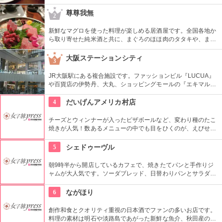
行列が出来る事もあるというこちらの串かつ店は創業６０年の
老舗。定番の物から、季節限定の物まで様々な種類のこだわり
尊尊我無
2
串かつは秘伝のタレにつけて頂きましょう♪朝から営業してい
るのも嬉しい。
新鮮なマグロを使った料理が楽しめる居酒屋です。全国各地か
ら取り寄せた純米酒と共に、まぐろのほほ肉のタタキや、まぐ
ろカレーなど、珍しいメニューを味わいたい。まぐろカマ岩塩
焼きは要予約の料理なので、ご注意を！
大阪ステーションシティ
3
JR大阪駅にある複合施設です。ファッションビル『LUCUA』
や百貨店の伊勢丹、大丸、ショッピングモールの『エキマルシ
ェ大阪』もオープンし、巨大な大阪の玄関口となりました。グ
ランフロント大阪とも直結し、さらに便利に。
4
だいげんアメリカ村店
チーズとウィンナーが入ったピザボールなど、変わり種のたこ
焼きが人気！数あるメニューの中でも目をひくのが、えびせん
でたこ焼きを挟んだ、たこせん、卵焼き、チーズもトッピング
したデラせん。食べ歩きにも最適！
5
シェドゥーヴル
朝9時半から開店しているカフェで、焼きたてパンと手作りジ
ャムが大人気です。ソーダブレッド、日替わりパンとサラダ、
ドリンクのセットが450円と、リーズナブルにおしゃれな雰囲
気で朝ごはんが楽しめます。優雅なひとときをどうぞ。
6
ながほり
創作和食とクオリティ重視の日本酒でファンの多いお店です。
料理の素材は明石や淡路島であがった新鮮な魚介、秋田産の比