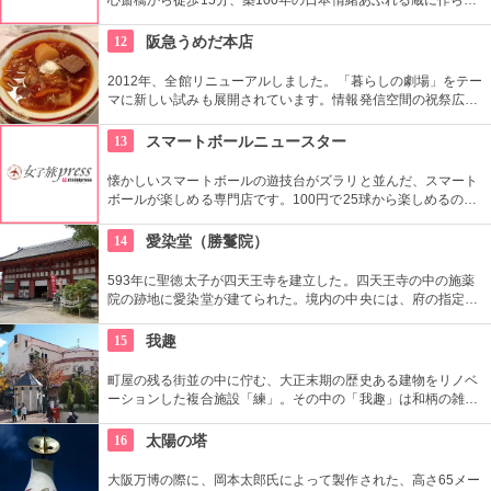
たチョコレートショップです。チョコレートの味は日本人の味
覚に合わせ、蔵の雰囲気と同様、やさしい味わいのものをそろ
12
阪急うめだ本店
えました。
2012年、全館リニューアルしました。「暮らしの劇場」をテー
マに新しい試みも展開されています。情報発信空間の祝祭広場
など多彩なイベントスペース、1フロアまるごと雑貨売り場に
した「うめだスーク」、20店以上が出店するレストラン街、シ
13
スマートボールニュースター
ョーケースがズラリと並ぶスイーツブティックストリートなど
魅力満載です。
懐かしいスマートボールの遊技台がズラリと並んだ、スマート
ボールが楽しめる専門店です。100円で25球から楽しめるの
で、未経験の方もぜひ一度は試してもらいたいお店です。点数
が書かれた穴に球が入ると、景品と交換してくれます！
14
愛染堂（勝鬘院）
593年に聖徳太子が四天王寺を建立した。四天王寺の中の施薬
院の跡地に愛染堂が建てられた。境内の中央には、府の指定文
化財である金堂と、国の重要文化財である多宝塔がある。金堂
に祀られる愛染明王は、縁結び、夫婦円満、商売繁盛で有名。
15
我趣
町屋の残る街並の中に佇む、大正末期の歴史ある建物をリノベ
ーションした複合施設「練」。その中の「我趣」は和柄の雑貨
や、がま口バックなど、どれもセンスの良い柄の布で作られて
いて持つのが楽しくなるものばかり。斬新で個性光るアナタだ
16
太陽の塔
けの１品を探しちゃおう。
大阪万博の際に、岡本太郎氏によって製作された、高さ65メー