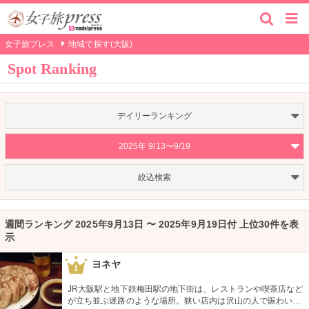
女子旅プレス
地域で探す(大阪)
Spot Ranking
デイリーランキング
2025年 9/13〜9/19
絞込検索
週間ランキング 2025年9月13日 〜 2025年9月19日付 上位30件を表
示
ヨネヤ
1
JR大阪駅と地下鉄梅田駅の地下街は、レストランや喫茶店など
が立ち並ぶ迷路のような場所。狭い店内は沢山の人で賑わい、