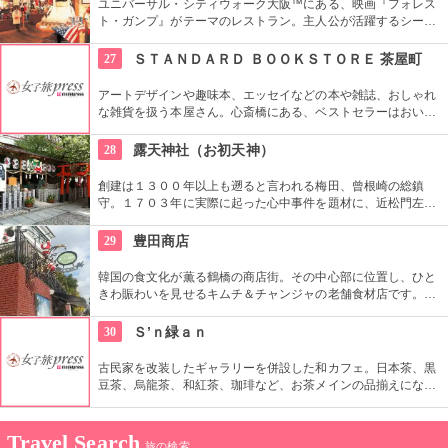
ユニバーサル・シティウォーク大阪™にある、映画『フォレス
ト・ガンプ』がテーマのレストラン。主人公が活躍するシーン
を思い浮かべながら、みんなでシーフードを満喫できます。ガ
ーリック風味かケイジャン風味、好きな方を選べるシュリンパ
27
ＳＴＡＮＤＡＲＤ ＢＯＯＫＳＴＯＲＥ 茶屋町
ーズネットキャッチはボリュームたっぷり。ダブルで注文する
人も少なくありません。
アートデザインや趣味本、エッセイなどの本や雑誌、おしゃれ
な雑貨を扱う本屋さん。心斎橋にある、ベストセラーはおいて
いない本屋が茶屋町に。木のぬくもりを感じる、落ち着ける空
間で、本を読みながら、お茶もできる。購入前の本も読みなが
28
露天神社（お初天神）
らお茶できるのが、うれしい。
創建は１３００年以上も遡ると言われる梅田、曾根崎の総鎮
守。１７０３年に実際に起った心中事件を題材に、近松門左衛
門が人形浄瑠璃「曾根崎心中」を書いた事で有名になり、ヒロ
インの「お初」に因んで「お初神社」と呼ばれるようになりま
29
豊田商店
した。その恋物語の強い絆にあやかり、現在では縁結びの神社
として親しまれています。
韓国の食文化が薫る鶴橋の商店街。その中心部に位置し、ひと
きわ賑わいを見せるキムチ＆チャンジャの老舗食材店です。常
連さんに人気の白菜キムチをはじめ魚介を使った珍味なども購
入できます。キムチは手づくりで仕上げた自信作。国産野菜と
30
Ｓ’ｎ緑ａｎ
天然素材によるナチュラルな味わいです。
古民家を改装したギャラリーを併設した和カフェ。日本茶、黒
豆茶、烏龍茶、和紅茶、珈琲など、お茶メインの品揃えになっ
ており、日替わりのお茶請けが人気。店内は天井が高いので、
開放的でゆったり過ごせる。ギャラリーでは、作家の器などが
センス良く並べられている。不定期で個展やライブイベントな
Travel Search
旅の検索