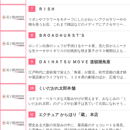
内地鶏がメイン。お造りや地鶏の網焼き、ボリューム満点のつ
くね焼きといった料理に合わせて、約10種類の日本酒が用意さ
7
ＲＩＳＨ
れています。絶品料理のおかげで、お酒もどんどん進みます。
リボンやフラワーをモチーフにしたかわいいアクセサリーや小
物を扱うお店。これまで雑誌などのメディアにアクセサリーを
提供したり、カフェやレストランのシャンデリアをデザインす
るなどの幅広い活躍をしてきたデザイナーさんが、２００６年
8
ＢＲＯＡＤＨＵＲＳＴ’Ｓ
にこのお店を始めた。お気に入りを見付けに、ぜひ。
ロンドン出身のシェフが手掛けるケーキ屋。見た目がユニーク
な生ケーキやイギリスの伝統的な焼き菓子が５０種類以上も揃
う。バターや砂糖、小麦粉をイギリスから取り寄せ、イギリス
のオリジナルな味を提供してくれる。カフェでは、紅茶とスコ
9
ＤＡＩＨＡＴＳＵ ＭＯＶＥ 道頓堀角座
ーンで、イギリス式なティータイムを楽しめる。
江戸時代に道頓堀で栄えた「角座」が復活。松竹芸能の漫才師
や落語家がライブを行う。１２８席の劇場のほか、広場では若
手芸人が笑いを交えながら道頓堀を案内する「お笑い観光案内
所」が設置されたり、人気の飲食店が出店している。
10
くいだおれ太郎本舗
コテコテ・ベタベタな大阪みやげが買えます。おなじみの『く
いだおれ太郎』のグッズやお菓子は見ていて元気になれそう。
くいだおれ太郎をデザインした人形焼は道頓堀の新たな名物
に。できたてアツアツをいただいちゃいましょう。
11
エクチュア からほり「蔵」 本店
歴史ある大阪の街並みの中に、最高級のチョコレートを発見。
心斎橋から徒歩15分、築100年の日本情緒あふれる蔵に作られ