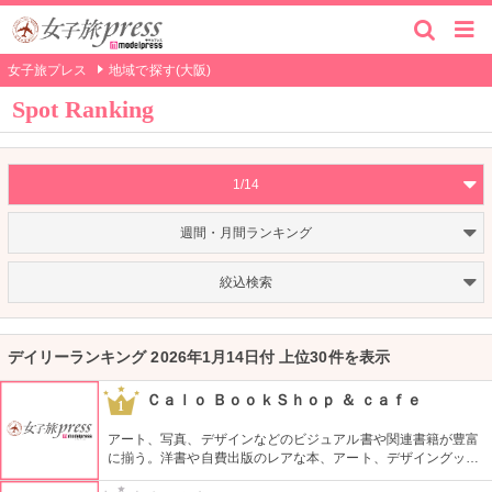
女子旅プレス
地域で探す(大阪)
Spot Ranking
1/14
週間・月間ランキング
絞込検索
デイリーランキング 2026年1月14日付 上位30件を表示
Ｃａｌｏ ＢｏｏｋＳｈｏｐ ＆ ｃａｆｅ
1
アート、写真、デザインなどのビジュアル書や関連書籍が豊富
に揃う。洋書や自費出版のレアな本、アート、デザイングッズ
までも扱う。カフェとギャラリーを併設しており、カフェでは