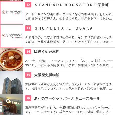
を彩るカレーやデミグラスソースも格別。
12
ＳＴＡＮＤＡＲＤ ＢＯＯＫＳＴＯＲＥ 茶屋町
アートデザインや趣味本、エッセイなどの本や雑誌、おしゃれ
な雑貨を扱う本屋さん。心斎橋にある、ベストセラーはおいて
いない本屋が茶屋町に。木のぬくもりを感じる、落ち着ける空
間で、本を読みながら、お茶もできる。購入前の本も読みなが
13
ＳＨＯＰ ＤＥＴＡＩＬ ＯＳＡＫＡ
らお茶できるのが、うれしい。
世界各国のカラフルで遊び心のある、インテリア雑貨やキッチ
ン雑貨、文具が多数揃う。見ているだけでも面白いものばか
り。日常生活が楽しくなるはず。お気に入りを見付けるのも、
お土産に選ぶのもオススメ。
14
阪急うめだ本店
2012年、全館リニューアルしました。「暮らしの劇場」をテー
マに新しい試みも展開されています。情報発信空間の祝祭広場
など多彩なイベントスペース、1フロアまるごと雑貨売り場に
した「うめだスーク」、20店以上が出店するレストラン街、シ
15
大阪歴史博物館
ョーケースがズラリと並ぶスイーツブティックストリートなど
魅力満載です。
大阪城の天守閣が見える場所で、歴史バーチャル体験ができま
す。常設展示はフロアごとに古代から近代・現代まで充実。展
示品やミニチュアにとどまらず、実物大の街並みや発掘現場が
再現され、リアル感が高い点が魅力的です。
16
あべのマーケットパーク キューズモール
東急不動産が手がける、全254店舗の巨大ショッピングモール
です。一つの街のような場所となっており、近隣で暮らす人、