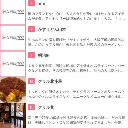
ネーズは、通天閣など、絵をかいてくれるサービスも。
7
ｅｕ
国内ブランドを中心に、大人の女性が身につけたくなるアイテ
ムが多数。アクセサリーは印象的なものが多く、人気。「mina
perhonen」も併設しており、さらに幅広い層の方に楽しんでも
らえる。「mina perhonen」は独創的なアイテムが揃ってい
8
かすうどん山本
る。
牛ホルモンの脂を揚げた『かす』を使う、大阪下町の庶民的な
味。このこってり感が、夜お酒を飲んだ後の〆のラーメンなら
ぬ、〆のうどんとしても愛されています。翌日4時まで営業し
ているので、深夜、もう1軒…なんて時にも。
9
明治軒
１９２５年創業、当時は船場に店を構えオムライスやハンバー
グなどを提供。その後現在の地に移転し、地元の人に愛され続
ける洋食店として人気です。中でも具材をペーストにして混ぜ
込んだオムライスや、柔らかい牛バラがゴロゴロ入った濃厚シ
10
グリル北斗星
チューなど、絶品洋食が揃います。
トッピングに卵焼きやカツ、デミグラスソースとボリュームた
っぷりのトルコライスなど、ユニークなメニューが揃う洋食
屋。オムライスや、大阪でいち早く取り入れたと評判のスープ
カレーも評判です。どれもリーズナブルなお値段がうれしい。
11
グリル梵
新世界で70年の伝統を誇る洋食の名店。本物の味にこだわり続
け、美味しさとレトロな雰囲気が支持されてきました。俳優な
ど有名人のファンも多いことでも話題です。極上のお肉とそれ