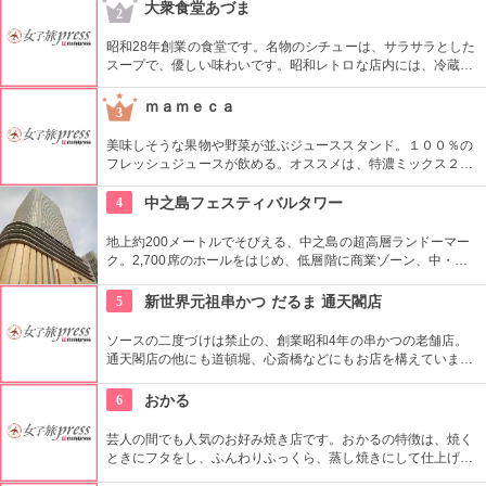
お茶だけでなく、お酒やおつまみもあり、さらにチキンカレー
大衆食堂あづま
2
800円やサンドウィッチ900円は絶品。一日中でものんびりで
きる。
昭和28年創業の食堂です。名物のシチューは、サラサラとした
スープで、優しい味わいです。昭和レトロな店内には、冷蔵庫
にお惣菜が並び、自分好みのお惣菜を直接自分で運ぶ、セルフ
形式になっています。あれも、これもといろいろ選んでしまい
ｍａｍｅｃａ
3
そう！
美味しそうな果物や野菜が並ぶジューススタンド。１００％の
フレッシュジュースが飲める。オススメは、特濃ミックス２０
０円〜。りんご・バナナ・パイン・豆乳をミックスしたもの。
果物と豆乳の配合がバランスよい。甘味料不使用なので、果物
4
中之島フェスティバルタワー
の甘さが引き立っている。
地上約200メートルでそびえる、中之島の超高層ランドーマー
ク。2,700席のホールをはじめ、低層階に商業ゾーン、中・高
層階にはビジネスフロアを配置。13階は地上約60メートルの高
さからの眺望が広がるスカイロビー、37階のレストラン「ラ・
5
新世界元祖串かつ だるま 通天閣店
フェット ひらまつ」では圧巻の眺めを満喫しながら食事できま
す。
ソースの二度づけは禁止の、創業昭和4年の串かつの老舗店。
通天閣店の他にも道頓堀、心斎橋などにもお店を構えていま
す。30種類以上の串かつが味わえます。新世界セットや、通天
閣セットなど、思わず注文したくなるセットメニューあり。新
6
おかる
世界限定の漬けマグロはぜひ食べておきたいところ！
芸人の間でも人気のお好み焼き店です。おかるの特徴は、焼く
ときにフタをし、ふんわりふっくら、蒸し焼きにして仕上げる
ところ。毎日食べても飽きないおいしさです。上にかけるマヨ