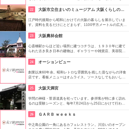
し！珍しい焼酎も並んでいるので、ゆっくりと自分好みの味を
探してみて。心斎橋駅から徒歩5分の立地なので、遅くなって
22
大阪市立住まいのミュージアム 大阪くらしの今昔館
も大丈夫。ゆっくりと楽しもう。
江戸時代後期から昭和にかけての大阪の暮らしを展示していま
す。資料を見るだけにとどまらず、1100平方メートルの広大な
スペースに作られた街並みを歩いて触れて、実際にそこに暮ら
しているかのように体感できます。
23
大阪農林会館
心斎橋駅からほど近い場所に建つコチラは、１９３０年に建て
られた古き良き日本の建物は、ギャラリーや雑貨店、美容院や
建築事務所や学校など、数々のテナントが入った施設にうまれ
変わりました。昔の重厚感のあるビルの装飾にも注目しながら
24
オーションビュー
お買い物するのも楽しい場所。
創業以来60年余。昭和レトロな雰囲気を残した昔ながらの洋食
店です。看板メニューはオムライス。ソースなしでもおいしい
と評判です。おなかをすかせて、巨大オムライス『まくら』
（800円）にチャレンジするのも楽しそう。
25
大阪天満宮
学問の神様・菅原道真を祀っています。参拝客が特に多く訪れ
るのは受験シーズンと、毎年7月24日から25日にかけて行わ
れ、日本三大祭として知られる『天神祭』。また、披露宴会場
もあるため、神前結婚式場と使われることも。
26
ＧＡＲＢ ｗｅｅｋｓ
中之島公園の一角にあるカフェレストラン。川沿いのオープン