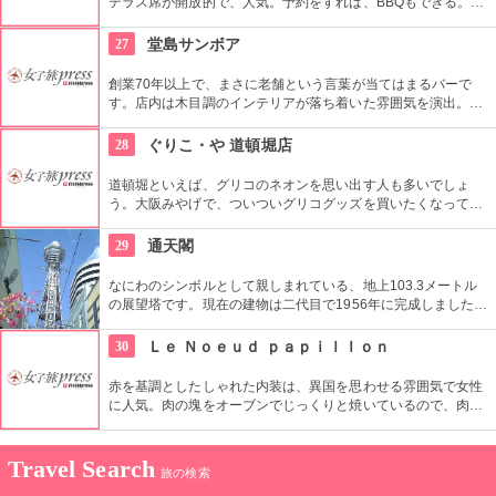
テラス席が開放的で、人気。予約をすれば、BBQもできる。ピ
ザ職人が薪窯で焼くピッツァは本場ナポリの味そのもの。ピッ
ツァのランチメニューが界隈のOLたちから評判。厳選された大
27
堂島サンボア
阪の野菜をたっぷり味わえる。
創業70年以上で、まさに老舗という言葉が当てはまるバーで
す。店内は木目調のインテリアが落ち着いた雰囲気を演出。ス
タンディング中心ですが、椅子席もあります。スコッチからア
メリカンまでウイスキーが揃っているほか、カクテルやビール
28
ぐりこ・や 道頓堀店
なども楽しめます。料理メニューも好評で、食事しながら飲む
のにぴったりです。
道頓堀といえば、グリコのネオンを思い出す人も多いでしょ
う。大阪みやげで、ついついグリコグッズを買いたくなってし
まうもの。ビスコやプリッツなど歴代パッケージデザインの復
刻版の文房具はいくつも買い集めたくなりそう。
29
通天閣
なにわのシンボルとして親しまれている、地上103.3メートル
の展望塔です。現在の建物は二代目で1956年に完成しました。
4階(高さ84メートル)と5階(高さ87.5メートル)からは大阪の街
をぐるりと一望。黄金色に輝く5階展望台には、足の裏をなで
30
Ｌｅ Ｎｏｅｕｄ ｐａｐｉｌｌｏｎ
ると幸せが訪れるというビリケンさんの像が鎮座しています。
赤を基調としたしゃれた内装は、異国を思わせる雰囲気で女性
に人気。肉の塊をオーブンでじっくりと焼いているので、肉の
旨みが閉じ込められ、美味しい。ディナーは肉シェアコース３
９８０円〜があり、グループで分けながら、わいわいと楽しめ
る。
Travel Search
旅の検索