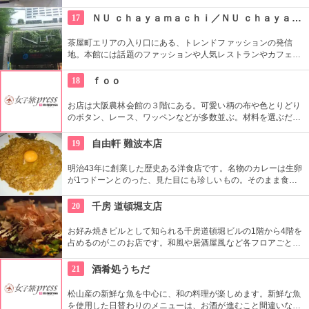
働く人、そして観光で訪れる人、さまざまな人たちが過ごして
います。1日あっても足りないかも！？
17
ＮＵ ｃｈａｙａｍａｃｈｉ／ＮＵ ｃｈａｙａｍａｃｈｉプラス
茶屋町エリアの入り口にある、トレンドファッションの発信
地。本館には話題のファッションや人気レストランやカフェが
集まり、別館は生活雑貨を中心に展開している。合わせて約１
００店舗もあり、ショッピングを満喫できるはず。
18
ｆｏｏ
お店は大阪農林会館の３階にある。可愛い柄の布や色とりどり
のボタン、レース、ワッペンなどが多数並ぶ。材料を選ぶだけ
でも、何を作ろうかとワクワクしてくる。また自分のお気に入
りの布を選んで、自分だけのバッグをオーダーすることもでき
19
自由軒 難波本店
る。
明治43年に創業した歴史ある洋食店です。名物のカレーは生卵
が1つドーンとのった、見た目にも珍しいもの。そのまま食べ
ても、卵をからめて食べても美味しい！創業当時から変わらぬ
味を、ぜひお試しあれ。650円というリーズナブルな金額で味
20
千房 道頓堀支店
わえるのも嬉しいですね。
お好み焼きビルとして知られる千房道頓堀ビルの1階から4階を
占めるのがこのお店です。和風や居酒屋風など各フロアごとに
違った空間づくりが施され、宴会用のスペースもあります。人
気 No.1メニューは食材全部入りの「道頓堀焼き」。焼きそばや
21
酒肴処うちだ
鉄板焼きなどのメニューも豊富で、ランチコースも揃っていま
す。
松山産の新鮮な魚を中心に、和の料理が楽しめます。新鮮な魚
を使用した日替わりのメニューは、お酒が進むこと間違いな