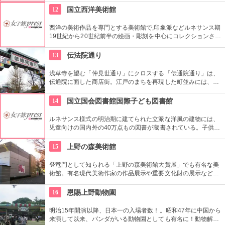
とまちがいなし。
12
国立西洋美術館
西洋の美術作品を専門とする美術館で,印象派などルネサンス期
19世紀から20世紀前半の絵画・彫刻を中心にコレクションされ
ている。なかでも西洋のオールド・マスター（18世紀以前の画
家）たちの作品を見ることができる美術館としは日本有数。ロ
13
伝法院通り
ダンの「考える人」はこちらで見れる。設計はル・コルビジェ
が手掛け、建築・インテリア好きにもおすすめ。
浅草寺を望む「仲見世通り」にクロスする「伝通院通り」は、
伝通院に面した商店街。江戸のまちを再現した町並みには、屋
根の上の鼠小僧や火の見櫓、軒瓦、などたくさんの見どころが
あります。多彩なお店が並んでいて、買い物や食事も楽しめま
14
国立国会図書館国際子ども図書館
す。
ルネサンス様式の明治期に建てられた立派な洋風の建物には、
児童向けの国内外の40万点もの図書が蔵書されている。子供だ
けでなく大人も十分楽しめるので、たまにはインテリに図書館
でゆっくり過ごしてみては。
15
上野の森美術館
登竜門として知られる「上野の森美術館大賞展」でも有名な美
術館。有名現代美術作家の作品展示や重要文化財の展示など、
話題に富んだ展示が行われている。併設されたカフェで、足を
休めるのもいかが？
16
恩賜上野動物園
明治15年開演以降、日本一の入場者数！。昭和47年に中国から
来演して以来、パンダがいる動物園としても有名に！動物解説