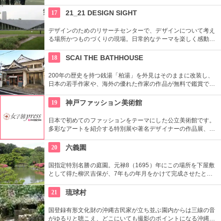
員による無料のガイドツアーに参加もお勧め。
17
21_21 DESIGN SIGHT
デザインのためのリサーチセンターで、デザインについて考え
る場所かつものづくりの現場。日常的なテーマを楽しく感動的
に見せる展覧会などを中心に多角的なプログラムを開催。
18
SCAI THE BATHHOUSE
200年の歴史を持つ銭湯「柏湯」を外見はそのままに改装し、
日本の若手作家や、海外の優れた作家の作品が無料で鑑賞でき
るギャラリーです。
19
神戸ファッション美術館
日本で初めてのファッションをテーマにした公立美術館です。
多彩なアートを紹介する特別展や著名デザイナーの作品展、ラ
イブラリーなど見どころ充実。日ごろからファッションが好き
な方、ファッション業界の方、ファッションを学ぶ方、必見で
20
六義園
す。
国指定特別名勝の庭園。元禄8（1695）年にこの場所を下屋敷
として得た柳沢吉保が、7年もの年月をかけて完成させたとい
います。池のまわりに木々が植栽された回遊式築山泉水庭園
で、江戸時代から小石川後楽園とで二大庭園とされていまし
21
琉球村
た。日本庭園の良さを今に伝える名園です。
国登録有形文化財の沖縄古民家が立ち並ぶ園内からは三線の音
がゆるりと聴こえ、どこにいても撮影のポイントになる沖縄ら