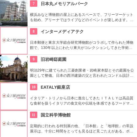
ワークショップもあり。
7
日本丸メモリアルパーク
横浜みなと博物館の屋上にあるスペースで、フリーマーケット
を始め、アリーナではライブなどのイベントが楽しめます。も
ともとは船の修繕用に建設されたドックで今では国の重要文化
財に指定されています。
8
インターメディアテク
日本郵便と東京大学総合研究博物館がコラボして作られた博物
館で、130年以上にわたり東大がコレクションしてきた学術コ
レクションの他にも弥生時代の土器など歴史的標本も展示され
ている。
9
旧岩崎邸庭園
明治29年に建てられた三菱創業者・岩崎家本邸とその庭園を公
園として整備。日本の西洋建築の父と言われたコンドル設計の
洋館や撞球室は本格的な西洋木造建築で見応えたっぷり。重要
文化財にもなっている。
10
EATALY銀座店
イタリア・トリノから日本に進出してきたＩＴＡＬＹは高品質
な食材を扱うイタリアの食文化や伝統を体感できるフードマー
ケット。レストランも併設しているので本物のイタリア料理を
堪能することもできます。
11
国立科学博物館
定期的に行われる特別展の他、「日本館」と「地球館」の常設
展示は、十分に時間をとっても見るほど見ごたえがある。ボラ
ンティアによるガイドツアーに参加すればなお理解が深まるこ