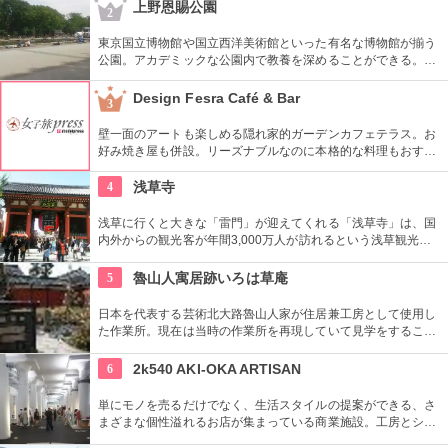
す。オリジナルグッズを販売するミュージアムショップや食事
上野恩賜公園
2
もできるカフェなども併設されています。
東京国立博物館や国立西洋美術館といった有名な博物館が揃う
公園。アカデミックな公園内で教養を深めることができる。ま
た、不忍池や犬を連れた西郷隆盛像も有名。
Design Fesra Café & Bar
3
壁一面のアートも楽しめる隠れ家的ガーデンカフェテラス。お
好み焼き屋も併設。リーズナブルなのに本格的な料理もおすす
め。
4
浅草寺
浅草に行くと大きな「雷門」が迎えてくれる「浅草寺」は、国
内外からの観光客が年間3,000万人が訪れるという浅草観光一
番の名所。地元の方からも「観音様」の愛称で親しまれている
都内最古の名刹です。
5
魯山人寓居跡いろは草庵
日本を代表する芸術北大路魯山人家が住居兼工房として使用し
た作業所。現在は当時の作業所を再現していて見学をすること
ができます。いろは草庵のみ限定販売のグッズなども購入でき
ます。
6
2k540 AKI-OKA ARTISAN
単にモノを売るだけでなく、生活スタイルの提案ができる、さ
まざまな個性溢れるお店が集まっている商業施設。工房とショ
ップが一緒になったお店が連なり、ものづくりの体験ができる