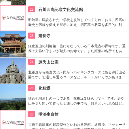
しさを体験できる場所。シーサーの色付けや貸衣装を来られた
り、どれを体験したら良いか迷ってしまう程！沖縄を丸ごと感
22
石川四高記念文化交流館
じるならぜひココへ。
明治期に建設された中学校を改装してつくられており、四高の
歴史と伝統を伝える展示に加え、旧四高の教室を多目的に利用
できる「石川四高記念館」と泉鏡花、徳田秋声、室生犀星等、
石川県ゆかりの文学者の資料を展示する「石川近代文学館」に
23
建長寺
よって構成されている。
鎌倉五山の別格第一位にもなっている日本最古の禅寺です。重
厚で力強い佇まいが魅力のお寺です。また紅葉の名所でもあ
り、秋には多くの人で賑わいます。約1時間の座禅修行もお勧
めの1つ。静かなお堂で自分の呼吸の音だけに耳を傾け、無心
24
源氏山公園
の境地を目指します。
北鎌倉から鎌倉大仏へ向かうハイキングコースにある源氏山公
園です。切通しを通るコースなど、ルートがいくつかありま
す。標高は約93メートルですが、コースに寄ってはかなり険し
い道を登る場合も。公園中央の頼朝像がシンボルです。
25
化粧坂
鎌倉七切通しの一つである「化粧坂(けわいざか)」です。岩や
山を切り開いて作った切通しの中でも、難所といわれるほど化
粧坂は急勾配の坂です。ハイキングというより登山に近いの
で、ヒールやブーツは厳禁です！頂上の源氏山公園にシートを
26
明治生命館
ひいてお弁当を食べるのもお勧めです。
古典主義建築の最高傑作といわれる洋館。終戦後、マッカーサ