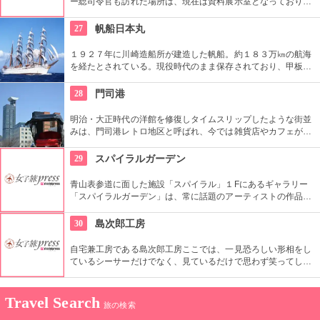
ー総司令官も訪れた場所は、現在は資料展示室となっており、
見学ができます。昭和の激動の時代を乗り越えた建物から、歴
史を学んでみてはいかがでしょうか。
27
帆船日本丸
１９２７年に川崎造船所が建造した帆船。約１８３万㎞の航海
を経たとされている。現役時代のまま保存されており、甲板や
船内を見学できる。普段は帆を閉じた状態にしているが、年１
２回の総帆展帆ではすべての帆を広げ、見もの。
28
門司港
明治・大正時代の洋館を修復しタイムスリップしたような街並
みは、門司港レトロ地区と呼ばれ、今では雑貨店やカフェが立
ち並びちょっとした有名なエリアになっています。冬のイルミ
ネーションは美しく、デートスポットとしても最適。もちろん
29
スパイラルガーデン
お昼ご飯には焼きカレーを召し上がれ。
青山表参道に面した施設「スパイラル」１Fにあるギャラリー
「スパイラルガーデン」は、常に話題のアーティストの作品を
展示するアートスペース。青山ショッピングの途中でに気軽に
立ち寄ってみてはいかがでしょうか。
30
島次郎工房
自宅兼工房である島次郎工房ここでは、一見恐ろしい形相をし
ているシーサーだけでなく、見ているだけで思わず笑ってしま
うような漆喰のシーサーの数々を鋭意製作中です。ぜひ一度訪
れて笑ってください。
Travel Search
旅の検索