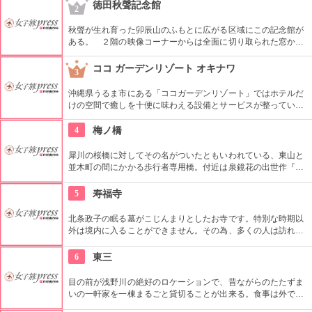
ベントなどのイベントをしているのでチェックしよう。
徳田秋聲記念館
2
秋聲が生れ育った卯辰山のふもとに広がる区域にこの記念館が
ある。 ２階の映像コーナーからは全面に切り取られた窓から
情緒あふれる浅野川の姿が一望できてオススメ。無料の解説ボ
ランティアも在住。（一人から可・要予約）
ココ ガーデンリゾート オキナワ
3
沖縄県うるま市にある「ココガーデンリゾート」ではホテルだ
けの空間で癒しを十便に味わえる設備とサービスが整ってい
る。沖縄ならではのハイビスカスやウコンなど天然素材を使用
したマッサージなどスパやリラクゼーションで普段の疲れを癒
4
梅ノ橋
せる空間です。美しい夜景と味わう食事など一箇所で身体を癒
したい方にお勧めホテルです。
犀川の桜橋に対してその名がついたともいわれている、東山と
並木町の間にかかる歩行者専用橋。付近は泉鏡花の出世作『義
血侠血』の舞台で、ヒロインである水芸役者「滝の白糸」の像
が建つ。夜には橋がライトアップされデートにぴったり。
5
寿福寺
北条政子の眠る墓がこじんまりとしたお寺です。特別な時期以
外は境内に入ることができません。その為、多くの人は訪れず
風格のある雰囲気を味わえて、とても癒されるスポットです。
6
東三
目の前が浅野川の絶好のロケーションで、昔ながらのたたずま
いの一軒家を一棟まるごと貸切ることが出来る。食事は外で好
きなお食事を。キッチンも自由に使える。ひと時の東山の町の