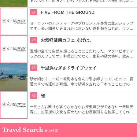
るスポット。四方どこからでも入れる設計のこの美術館は新し
い感覚と楽しみを与えてくれる。金沢を訪れるなら一度は金沢
21世紀美術館は訪れたい。
27
FIVE FROM THE GROUND
ヨーロッパのアンティークやブロガンテが多彩に並ぶショップ
です。長い間使い込まれたに違いない道具類をはじめ、ランプ
や器、雑貨、古書までもが所狭しと店内に置かれ、リメイク家
具なども目にすることができます。店主が現地で直接買いつけ
28
お気軽健康カフェ あげは。
たという品々には、その道の専門家でなくとも感じられる歴史
の風格が漂います。
五感の全てで自然を感じることにこだわった、マクロビオティ
ックのカフェです。料理だけでなく、家具や壁の塗料、飲み水
に至るまで厳選した天然素材を使っています。ご飯は2種類か
ら選べ、お惣菜が充実。栄養バランスに富んだメニューが充実
29
千里浜なぎさドライブウェイ
です。
砂が細かく、一粒一粒海水を含んで引き締まっているので、普
通の車でも運転が可能。車で砂浜を走れる日本でここだけのド
ライブウェイ（全長約８ｋｍ）。ほかにもバスやバイク、自転
車でも砂浜を走ることができるので是非トライしたい。
30
雀
一見さんお断りが多くなかなかお座敷遊びができない一般観光
客に、お茶屋の文化を広めたいとお座敷踊りを披露してくれ
る。お座敷踊りの他にも、お酒や軽いお食事をしながら、会話
を愉しめるコースもあり。
Travel Search
旅の検索