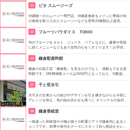
ェ）」は、県産食材を使ったボリュームランチやヘルシーな創
12
ビタ スムージーズ
作イタリアンが楽しめると地元の女性に人気です。テラス席も
あり、夜には照明を落としてムーディなラウンジ風バー・カフ
沖縄唯一のスムージー専門店、沖縄産食材をメインに季節の旬
ェとしてデートにうってつけな雰囲気に様変わりします。
の食材を取り入れたスムージーなどを常時20種類以上提供。フ
レッシュな生の果実の良さを活かせられるような商品づくりが
このお店の1番のこだわりポイントです。
13
フルーツパラダイス TOKIO
旬のフルーツをタルト、ジュース、パフェなどに。健康や美肌
に効くメニューなどもあり女性の心をくすぐります！お手頃価
格のランチもあり、とてもカジュアルな雰囲気のお店なのでお
ひとり様でも入りやすいです。
14
鎌倉彫資料館
鎌倉の伝統工芸「鎌倉彫」を見るだけでなく、体験もできる資
料館です。2時間体験コースは2650円となっており、勾配盆に
兎、鳥、花の中から好きな図案を選び彫っていきます。自分で
体験するからこそ価値がある！また、資料館では約100点の作
15
千と世水引
品を見ることができます。
水引きの古来からの結びやデザインを引き継ぎながらも今様に
アレンジを加え、色の組み合わせも様々に オリジナルの金封、
季節のオブジェ等を販売しているお店。大切な人への贈り物や
プレゼントに。
16
鎌倉香紙堂
一味違った和雑貨や小物が揃う小町通りアイザ鎌倉内にあるシ
ョップです。四季や節句をテーマにスタッフ自ら商品をセレク