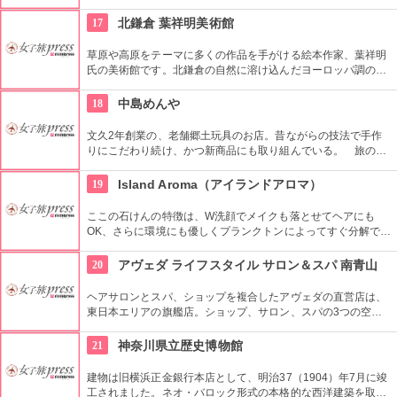
トしているこだわりのお店。店内に色鮮やかに並んだご祝儀袋
や手ぬぐいは、見ているだけで心がわくわくします！
17
北鎌倉 葉祥明美術館
草原や高原をテーマに多くの作品を手がける絵本作家、葉祥明
氏の美術館です。北鎌倉の自然に溶け込んだヨーロッパ調の美
術館は、まるで絵本の世界のようです。パステルカラーの温か
い作品にとっても癒されます。作品のグッズが揃うミュージア
18
中島めんや
ムショップも必見です。
文久2年創業の、老舗郷土玩具のお店。昔ながらの技法で手作
りにこだわり続け、かつ新商品にも取り組んでいる。 旅の思
い出に起き上がり絵付け体験はいかが。（所要時間：30分程
度 体験料：400円（材料費込）。ギャラリーもあり。
19
Island Aroma（アイランドアロマ）
ここの石けんの特徴は、W洗顔でメイクも落とせてヘアにも
OK、さらに環境にも優しくプランクトンによってすぐ分解でき
るということ。そして沖縄の良い素材を使って、環境、髪、美
容へやさしく働きかけます。高温多湿な気候で育った沖縄の素
20
アヴェダ ライフスタイル サロン＆スパ 南青山
材はミネラルや植物が上質なので、沖縄のカルシウムや石灰を
含む硬水でも泡が耐えられるように作られています。
ヘアサロンとスパ、ショップを複合したアヴェダの直営店は、
東日本エリアの旗艦店。ショップ、サロン、スパの3つの空間
ではピュアな花々や植物エッセンスの製品とアロマが織りなす
豊かな時間の中、リラックスしてお過ごしいただけます。
21
神奈川県立歴史博物館
建物は旧横浜正金銀行本店として、明治37（1904）年7月に竣
工されました。ネオ・バロック形式の本格的な西洋建築を取り