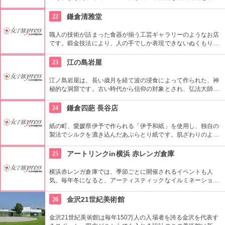
入れたものです。現在は、神奈川県の歴史的な資料を展示する
博物館として利用されています。
22
鎌倉清雅堂
職人の技術が詰まった食器が揃う工芸ギャラリーのようなお店
です。鍛金技法により、人の手でしか表現できないぬくもりを
金属でありながら感じることができます。一生使えるものとし
て、お祝いやお土産にも最適の一品です！使うほどに味わいが
23
江の島岩屋
増す銅食器もお勧めです。
江ノ島岩屋は、長い歳月を経て波の浸食によって作られた、神
秘的な洞窟です。古い時代から信仰の対象とされ、弘法大師や
日蓮上人も訪れたといわれる、江ノ島信仰発祥の地。洞窟や通
路にはサプライズ演出も。相模湾と富士、伊豆、箱根方面が見
24
鎌倉四葩 長谷店
える眺望の良さも魅力です。
紙の町、愛媛県伊予で作られる「伊予和紙」を使用し、独自の
製法でシルクを漉き込んだあぶらとり紙です。肌ざわりのよ
い、なめらかでやわらかい紙は、まるで絹そのものに触れてい
るかのようです。女性へのお土産には重宝されること間違いな
25
アートリンクin横浜 赤レンガ倉庫
し！
横浜赤レンガ倉庫では、季節ごとに開催されるイベントも人
気。毎年冬になると、アーティスティックなイルミネーション
で空間演出されたアイススケートリンクがオープンします。ス
ケートを楽しんだり、写真撮影をしたり、楽しみ方はさまざ
26
金沢21世紀美術館
ま。
金沢21世紀美術館は毎年150万人の入場者を誇る金沢を代表す