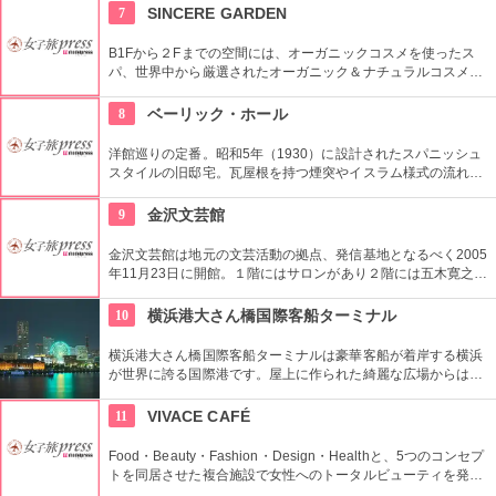
住人になってみてはいかが。
7
SINCERE GARDEN
B1Fから２Fまでの空間には、オーガニックコスメを使ったス
パ、世界中から厳選されたオーガニック＆ナチュラルコスメを
取り扱うショップ、また旬の野菜などを提供するカフェがあ
り、心も体もリフレッシュできます。
8
ベーリック・ホール
洋館巡りの定番。昭和5年（1930）に設計されたスパニッシュ
スタイルの旧邸宅。瓦屋根を持つ煙突やイスラム様式の流れを
汲む小窓、玄関の3連アーチ、白と黒のタイル張りの床、山手
西洋館の中でも唯一の子供部屋など、見どころいっぱい。
9
金沢文芸館
金沢文芸館は地元の文芸活動の拠点、発信基地となるべく2005
年11月23日に開館。１階にはサロンがあり２階には五木寛之に
ふれることのできるコーナーが設置。また３階には地元の文芸
書籍をあつめたコーナーもあり。たまにはインテリに過ごして
10
横浜港大さん橋国際客船ターミナル
みては。
横浜港大さん橋国際客船ターミナルは豪華客船が着岸する横浜
が世界に誇る国際港です。屋上に作られた綺麗な広場からは、
赤レンガ倉庫からベイブリッジまで横浜をパノラマで一望でき
ます。ウッドデッキ仕上げの通路、波をイメージした外観、柱
11
VIVACE CAFÉ
の無い内部空間など建築物としても魅力あるターミナルです！
Food・Beauty・Fashion・Design・Healthと、5つのコンセプ
トを同居させた複合施設で女性へのトータルビューティを発信
しています。その3階にある「VIVACE CAFE（ビバーチェカフ