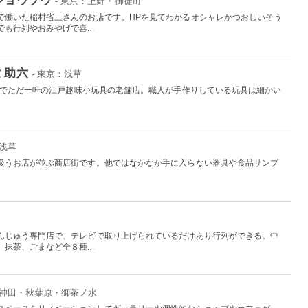
- 東京：上野・御徒町
で働いた稲村省三さんのお店です。HPを見てわかるオシャレかつおしいそう
も行列やおみやげで喜...
 助六
- 東京：浅草
日本でただ一軒の江戸趣味小玩具の老舗店。職人が手作りしている玩具は細かい
。
：浅草
扱うお店が並ぶ商店街です。他ではなかなか手に入らない器具や食品サンプ
んじゅう専門店で、テレビで取り上げられているだけあり行列ができる。中
抹茶、ごまなど全８種...
：神田・秋葉原・御茶ノ水