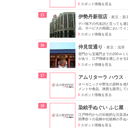
スポット情報を見る
15
伊勢丹新宿店
- 東京：新
デパ地下の代名詞と言っても過
品、サービスの両面においてイン
スポット情報を見る
16
仲見世通り
- 東京：浅草
雷門から宝蔵門までの200ｍく
があり、江戸情緒を感じさせる
スポット情報を見る
17
アムリターラ ハウス
オーガニックや野生の原料を使
メントや食品、雑貨も販売してい
スポット情報を見る
18
染絵手ぬぐい ふじ屋
-
江戸時代からの伝統的な注染染
四季折々の花柄や伝統柄の手ぬぐい
スポット情報を見る