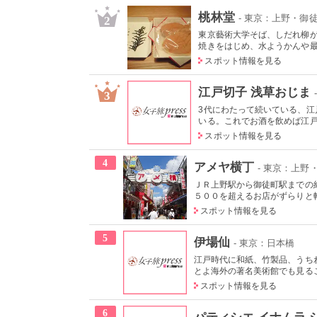
桃林堂
- 東京：上野・御
2
東京藝術大学そば、しだれ柳
焼きをはじめ、水ようかんや最中
スポット情報を見る
江戸切子 浅草おじま
3
3代にわたって続いている、
いる。これでお酒を飲めば江戸気
スポット情報を見る
4
アメヤ横丁
- 東京：上野
ＪＲ上野駅から御徒町駅までの
５００を超えるお店がずらりと軒
スポット情報を見る
5
伊場仙
- 東京：日本橋
江戸時代に和紙、竹製品、うち
とよ海外の著名美術館でも見るこ
スポット情報を見る
6
パティシエ イナムラ 