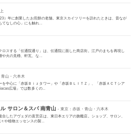
押上
923）年に創業したお煎餅の老舗。東京スカイツリーを訪れたときは、昔なが
てなしの心」にも触れ...
クロスする「伝通院通り」は、伝通院に面した商店街。江戸のまちを再現し
や火の見櫓、軒瓦、な...
・青山・六本木
ーを中心に「赤坂Ｂｉｚタワー」や「赤坂ＢＬＩＴＺ」、「赤坂ＡＣＴシア
cas広場」では数多くの...
ル サロン＆スパ 南青山
- 東京：赤坂・青山・六本木
複合したアヴェダの直営店は、東日本エリアの旗艦店。ショップ、サロン、
々や植物エッセンスの製...