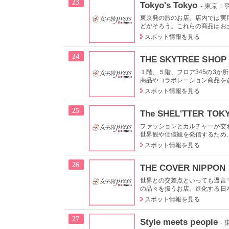
23
Tokyo's Tokyo
- 東京：
東京発の旅のお店。店内では実
どがそろう。これらの商品はお土
スポット情報を見る
24
THE SKYTREE SHOP
１階、５階、フロア345の3
商品やコラボレーション商品を多
スポット情報を見る
25
The SHEL'TTER TOK
ファッションとカルチャーが交
世界観や価値観を発信するため、
スポット情報を見る
26
THE COVER NIPPON
世界との交差点といっても過言
の品々を扱うお店。進化する日本
スポット情報を見る
27
Style meets people
-