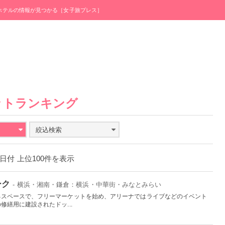
・ホテルの情報が見つかる［女子旅プレス］
ットランキング
絞込検索
20日付 上位100件を表示
ーク
- 横浜・湘南・鎌倉：横浜・中華街・みなとみらい
るスペースで、フリーマーケットを始め、アリーナではライブなどのイベント
繕用に建設されたドッ...