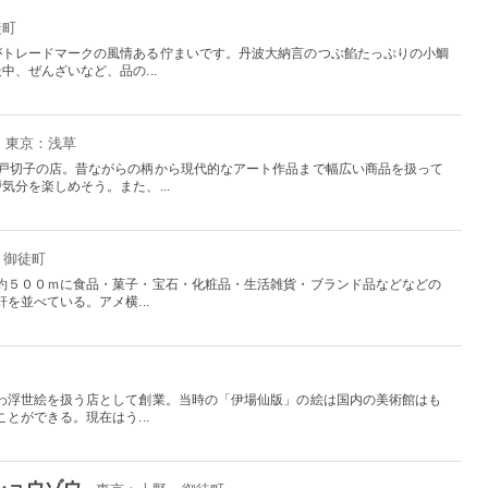
徒町
がトレードマークの風情ある佇まいです。丹波大納言のつぶ餡たっぷりの小鯛
、ぜんざいなど、品の...
- 東京：浅草
江戸切子の店。昔ながらの柄から現代的なアート作品まで幅広い商品を扱って
分を楽しめそう。また、...
・御徒町
約５００ｍに食品・菓子・宝石・化粧品・生活雑貨・ブランド品などなどの
を並べている。アメ横...
わ浮世絵を扱う店として創業。当時の「伊場仙版」の絵は国内の美術館はも
とができる。現在はう...
ショウゾウ