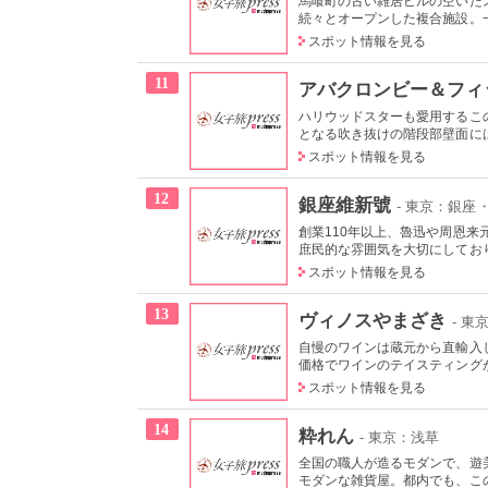
馬喰町の古い雑居ビルの空いた
続々とオープンした複合施設。一
スポット情報を見る
11
アバクロンビー＆フィ
ハリウッドスターも愛用するこ
となる吹き抜けの階段部壁面には
スポット情報を見る
12
銀座維新號
- 東京：銀座
創業110年以上、魯迅や周恩
庶民的な雰囲気を大切にしており
スポット情報を見る
13
ヴィノスやまざき
- 
自慢のワインは蔵元から直輸入
価格でワインのテイスティング
スポット情報を見る
14
粋れん
- 東京：浅草
全国の職人が造るモダンで、遊
モダンな雑貨屋。都内でも、この