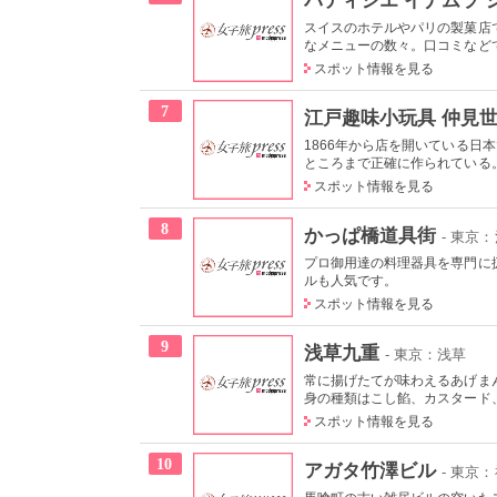
スイスのホテルやパリの製菓店
なメニューの数々。口コミなどで
スポット情報を見る
7
江戸趣味小玩具 仲見世
1866年から店を開いている
ところまで正確に作られている
スポット情報を見る
8
かっぱ橋道具街
- 東京
プロ御用達の料理器具を専門に
ルも人気です。
スポット情報を見る
9
浅草九重
- 東京：浅草
常に揚げたてが味わえるあげま
身の種類はこし餡、カスタード、
スポット情報を見る
10
アガタ竹澤ビル
- 東京