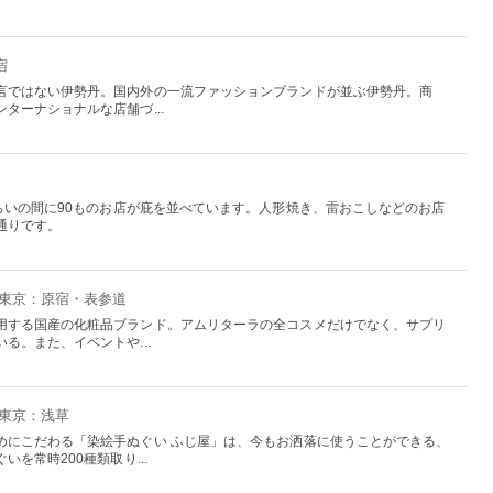
宿
言ではない伊勢丹。国内外の一流ファッションブランドが並ぶ伊勢丹。商
ターナショナルな店舗づ...
らいの間に90ものお店が庇を並べています。人形焼き、雷おこしなどのお店
通りです。
- 東京：原宿・表参道
用する国産の化粧品ブランド。アムリターラの全コスメだけでなく、サプリ
る。また、イベントや...
 東京：浅草
めにこだわる「染絵手ぬぐい ふじ屋」は、今もお洒落に使うことができる、
を常時200種類取り...