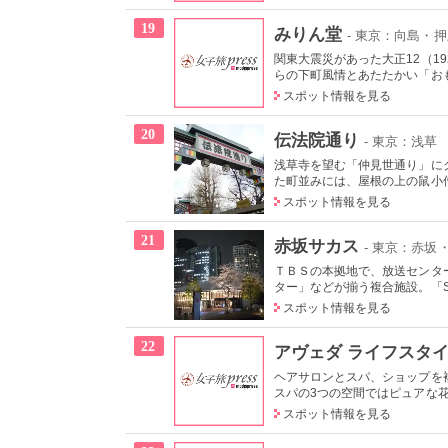
19
みりん堂
- 東京：向島・
関東大震災があった大正12（1
らの下町風情とあたたかい「おも
スポット情報を見る
20
伝法院通り
- 東京：浅草
浅草寺を望む「仲見世通り」に
た町並みには、屋根の上の鼠小僧
スポット情報を見る
21
赤坂サカス
- 東京：赤坂
ＴＢＳの本拠地で、放送センタ
ター」などが揃う複合施設。「Sa
スポット情報を見る
22
アヴェダ ライフスタイ
ヘアサロンとスパ、ショップを
スパの3つの空間ではピュアな花
スポット情報を見る