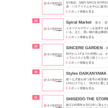
NY発信、SMP/ SPACE M
具・バスアイテムを中心に販売し
スポット情報を見る
28
Spiral Market
- 東京：
エターナルデザインを追求する
いる。また、買い物の後は隣接す
スポット情報を見る
29
SINCERE GARDEN
-
B1Fから２Fまでの空間には
ュラルコスメを取り扱うショップ
スポット情報を見る
30
Styles DAIKANYAMA
様々な才能を持つ若手の有望株
LASだけでなく、SILASと通じ
スポット情報を見る
31
SHISEIDO THE STOR
創立140周年を2012年に迎