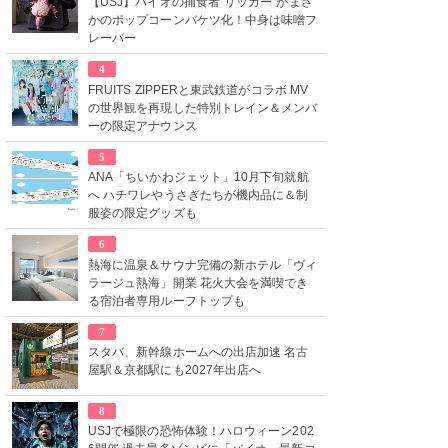
【USJ】バイオの捕食者“リッカー”がまさ
かのポップコーンバケツ化！中身は味噌フ
レーバー
4
FRUITS ZIPPERと東武鉄道がコラボ MV
の世界観を再現した特別トレイン＆メンバ
ーの限定アナウンス
5
ANA「ちいかわジェット」10月下旬就航
へ ハチワレやうさぎたちが機内品に＆制
服姿の限定グッズも
6
熱海に温泉＆サウナ完備の新ホテル「ヴィ
ラージュ熱海」開業 花火大会を満喫でき
る宿泊者専用ルーフトップも
7
スタバ、新幹線ホームへの出店加速 名古
屋駅＆京都駅にも2027年出店へ
8
USJで極限の恐怖体験！ハロウィーン202