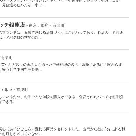
スペースをリノベーションしてギャラリーや個性的なショップやカフェが
見普通のビルだが、中は...
ッチ銀座店
- 東京：銀座・有楽町
のブランドは、五感で感じる店舗づくりにこだわっており、各店の世界共通
、アバクロの世界の旗...
・有楽町
来元首相など数々の著名人も通った中華料理の名店。銀座にあるにも関わらず、
安心して中国料理を味...
東京：銀座・有楽町
しているため、お手ごろな値段で購入ができる。併設されたバーではお手頃
ができる。
美心（あそびごころ）溢れる商品をセレクトした、雷門から徒歩1分にある和
お店しか置いていない...