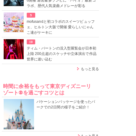
6開催 過去最多ゾンビに「バイオ」最新コ
ラボ、歴代人気楽曲メドレーが彩る
9
mofusandと初コラボのスイーツビュッフ
ェ、ヒルトン大阪で開催 愛らしいにゃん
こ達がケーキに
10
ティム・バートンの没入型展覧会が日本初
上陸 200点超のスケッチや立体演出で作品
世界に迷い込む
もっと見る
時間に余裕をもって東京ディズニーリ
ゾート®を過ごすコツとは
バケーションパッケージを使ったパ
ークでの2日間の様子をご紹介！
もっと見る