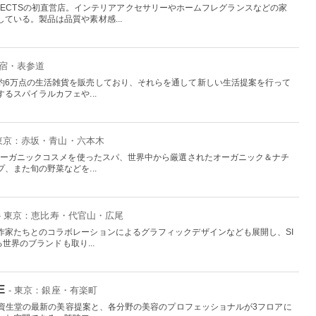
 PROJECTSの初直営店。インテリアアクセサリーやホームフレグランスなどの家
ている。製品は品質や素材感...
原宿・表参道
約6万点の生活雑貨を販売しており、それらを通して新しい生活提案を行って
るスパイラルカフェや...
 東京：赤坂・青山・六本木
、オーガニックコスメを使ったスパ、世界中から厳選されたオーガニック＆ナチ
、また旬の野菜などを...
- 東京：恵比寿・代官山・広尾
作家たちとのコラボレーションによるグラフィックデザインなども展開し、SI
る世界のブランドも取り...
E
- 東京：銀座・有楽町
えた資生堂の最新の美容提案と、各分野の美容のプロフェッショナルが3フロアに