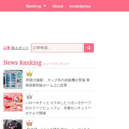
Ranking
About
modelpress
記事
旅スポット
News Ranking
ニュースランキング
1
JR新大阪駅、カップ氷の自販機が登場 東
海道新幹線ホーム上に設置
2
ハローキティとコラボしたリボンモチーフ
のスイーツビュッフェ、京都センチュリー
ホテルで開催
3