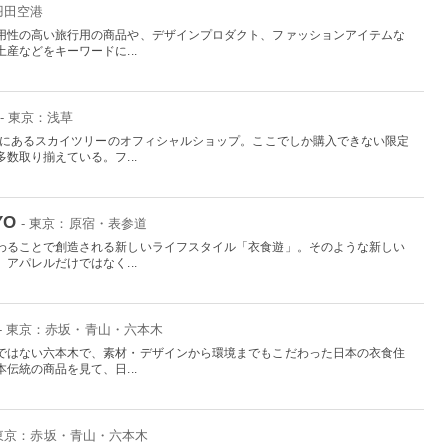
羽田空港
用性の高い旅行用の商品や、デザインプロダクト、ファッションアイテムな
産などをキーワードに...
- 東京：浅草
か所にあるスカイツリーのオフィシャルショップ。ここでしか購入できない限定
数取り揃えている。フ...
YO
- 東京：原宿・表参道
わることで創造される新しいライフスタイル「衣食遊」。そのような新しい
アパレルだけではなく...
- 東京：赤坂・青山・六本木
ではない六本木で、素材・デザインから環境までもこだわった日本の衣食住
伝統の商品を見て、日...
 東京：赤坂・青山・六本木