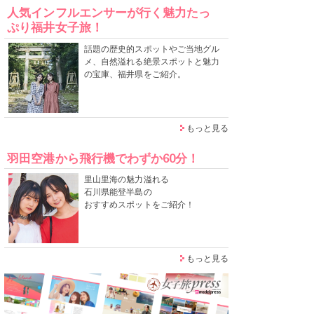
人気インフルエンサーが行く魅力たっ
ぷり福井女子旅！
話題の歴史的スポットやご当地グル
メ、自然溢れる絶景スポットと魅力
の宝庫、福井県をご紹介。
もっと見る
羽田空港から飛行機でわずか60分！
里山里海の魅力溢れる
石川県能登半島の
おすすめスポットをご紹介！
もっと見る