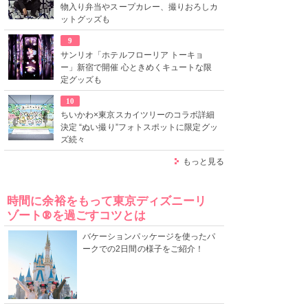
物入り弁当やスープカレー、撮りおろしカ
ットグッズも
9
サンリオ「ホテルフローリア トーキョ
ー」新宿で開催 心ときめくキュートな限
定グッズも
10
ちいかわ×東京スカイツリーのコラボ詳細
決定 “ぬい撮り”フォトスポットに限定グッ
ズ続々
もっと見る
時間に余裕をもって東京ディズニーリ
ゾート®を過ごすコツとは
バケーションパッケージを使ったパ
ークでの2日間の様子をご紹介！