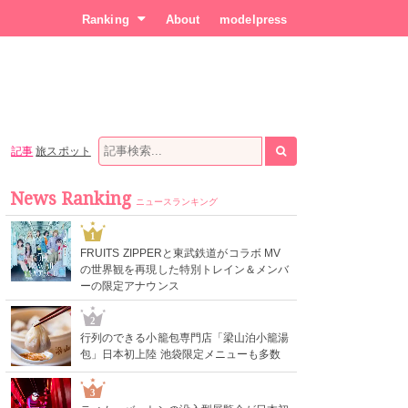
Ranking
About
modelpress
記事
旅スポット
News Ranking
ニュースランキング
1
FRUITS ZIPPERと東武鉄道がコラボ MV
の世界観を再現した特別トレイン＆メンバ
ーの限定アナウンス
2
行列のできる小籠包専門店「梁山泊小籠湯
包」日本初上陸 池袋限定メニューも多数
3