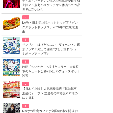
ティム・バートンの没入型展覧会が日本初
上陸 200点超のスケッチや立体演出で作品
世界に迷い込む
4
LA発・日本初上陸ホットドッグ店「ピン
クスホットドッグス」2026年内に東京進
出
5
サンリオ「はぴだんぶい」夏イベント、東
京ソラマチ周辺で開催 “びしょ濡れ”ショー
やポップアップ店も
6
映画「ちいかわ」×横浜市コラボ、大観覧
車のキュートな特別演出やフォトスポット
設置
7
【日本初上陸】人気麻辣湯店「毎味毎客」
池袋にオープン 重慶発の本格派＆本場の
味を提案
8
Nissyの限定カフェが全国5都市で開催 好