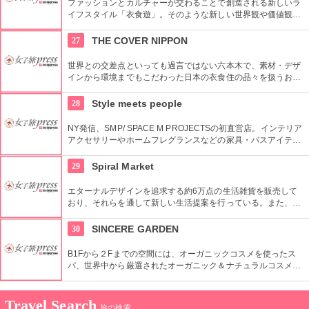
ファッションとカルチャーが交わることで創造される新しいラ
イフスタイル「衣食遊」。そのような新しい世界観や価値観を
発信するため、アパレルだけではなくライフスタイルグッズな
ど幅広い商品を扱っている。
27
THE COVER NIPPON
世界との交差点といっても過言ではない六本木で、素材・デザ
インから環境までもこだわった日本の衣食住の品々を扱うお
店。進化する日本伝統の商品を見て、日本の歴史の移り変わり
を感じてみよう！
28
Style meets people
NY発信、SMP/ SPACE M PROJECTSの初直営店。インテリア
アクセサリーやホームフレグランスなどの家具・バスアイテム
を中心に販売している。製品は品質や素材感にこだわり、また
デザインはデザイナーやアーティストに頼むことによって洗練
29
Spiral Market
されたものとなっている。
エターナルデザインを追求する約6万点の生活雑貨を販売して
おり、それらを通して新しい生活提案を行っている。また、買
い物の後は隣接するスパイラルカフェやスパイラルガーデンの
利用もおすすめ。
30
SINCERE GARDEN
B1Fから２Fまでの空間には、オーガニックコスメを使ったス
パ、世界中から厳選されたオーガニック＆ナチュラルコスメを
取り扱うショップ、また旬の野菜などを提供するカフェがあ
り、心も体もリフレッシュできます。
Travel Search
旅の検索