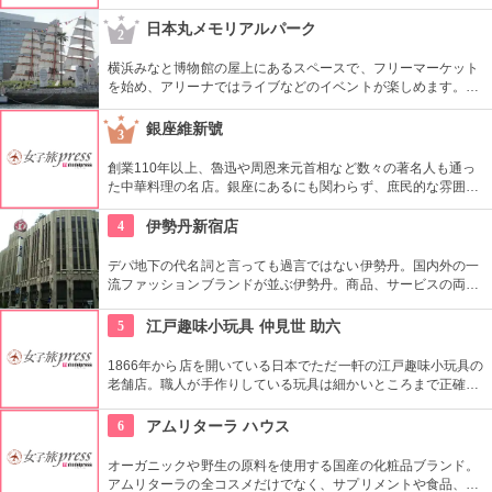
階段部壁面には、アバクロの世界の旗艦店の中で最大の巨大な
壁面を描き刺激的でエネルギッシュな店舗空間を演出してい
日本丸メモリアルパーク
2
る。
横浜みなと博物館の屋上にあるスペースで、フリーマーケット
を始め、アリーナではライブなどのイベントが楽しめます。も
ともとは船の修繕用に建設されたドックで今では国の重要文化
財に指定されています。
銀座維新號
3
創業110年以上、魯迅や周恩来元首相など数々の著名人も通っ
た中華料理の名店。銀座にあるにも関わらず、庶民的な雰囲気
を大切にしており安心して中国料理を味わえるお店として人気
を得ています。
4
伊勢丹新宿店
デパ地下の代名詞と言っても過言ではない伊勢丹。国内外の一
流ファッションブランドが並ぶ伊勢丹。商品、サービスの両面
においてインターナショナルな店舗づくりとなっている。本館
とメンズ館があり、百貨店業界では衣料品の売上高日本一を誇
5
江戸趣味小玩具 仲見世 助六
っている。
1866年から店を開いている日本でただ一軒の江戸趣味小玩具の
老舗店。職人が手作りしている玩具は細かいところまで正確に
作られている。
6
アムリターラ ハウス
オーガニックや野生の原料を使用する国産の化粧品ブランド。
アムリターラの全コスメだけでなく、サプリメントや食品、雑