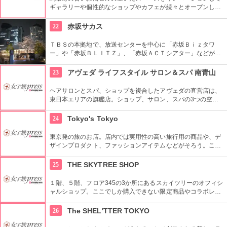
ギャラリーや個性的なショップやカフェが続々とオープンした
複合施設。一見普通のビルだが、中はクリエイターたちが集う
注目を浴びるアートビルとなっている。
22
赤坂サカス
ＴＢＳの本拠地で、放送センターを中心に「赤坂Ｂｉｚタワ
ー」や「赤坂ＢＬＩＴＺ」、「赤坂ＡＣＴシアター」などが揃
う複合施設。「Sacas広場」では数多くのイベントも。
23
アヴェダ ライフスタイル サロン＆スパ 南青山
ヘアサロンとスパ、ショップを複合したアヴェダの直営店は、
東日本エリアの旗艦店。ショップ、サロン、スパの3つの空間
ではピュアな花々や植物エッセンスの製品とアロマが織りなす
豊かな時間の中、リラックスしてお過ごしいただけます。
24
Tokyo's Tokyo
東京発の旅のお店。店内では実用性の高い旅行用の商品や、デ
ザインプロダクト、ファッションアイテムなどがそろう。これ
らの商品はお土産などをキーワードに、地域ごとにセグメント
されている。
25
THE SKYTREE SHOP
１階、５階、フロア345の3か所にあるスカイツリーのオフィシ
ャルショップ。ここでしか購入できない限定商品やコラボレー
ション商品を多数取り揃えている。フロア345で買い物すれば
日本一高いところでの購入として記念に残る思い出に！
26
The SHEL'TTER TOKYO