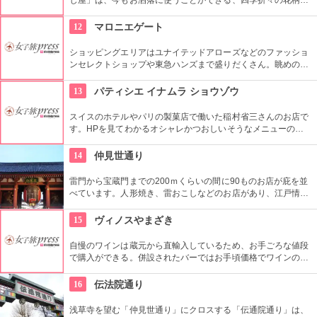
伝統柄の手ぬぐいを常時200種類取り揃えています。手ぬぐい
地の小物も各種扱っています。
12
マロニエゲート
ショッピングエリアはユナイテッドアローズなどのファッショ
ンセレクトショップや東急ハンズまで盛りだくさん。眺めの良
い上層階のレストランはメゾン・ポール・ボキューズやジム・
トンプソンなど、世界のグルメがカジュアルなスタイルで楽し
13
パティシエ イナムラ ショウゾウ
めます。
スイスのホテルやパリの製菓店で働いた稲村省三さんのお店で
す。HPを見てわかるオシャレかつおしいそうなメニューの
数々。口コミなどでも行列やおみやげで喜ばれたなどの話が後
を絶えません。
14
仲見世通り
雷門から宝蔵門までの200ｍくらいの間に90ものお店が庇を並
べています。人形焼き、雷おこしなどのお店があり、江戸情緒
を感じさせる通りです。
15
ヴィノスやまざき
自慢のワインは蔵元から直輸入しているため、お手ごろな値段
で購入ができる。併設されたバーではお手頃価格でワインのテ
イスティングができる。
16
伝法院通り
浅草寺を望む「仲見世通り」にクロスする「伝通院通り」は、