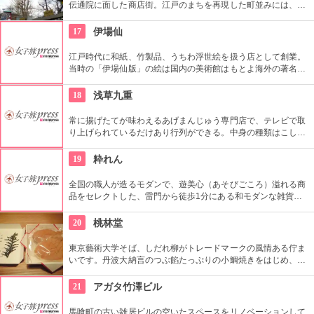
伝通院に面した商店街。江戸のまちを再現した町並みには、屋
根の上の鼠小僧や火の見櫓、軒瓦、などたくさんの見どころが
あります。多彩なお店が並んでいて、買い物や食事も楽しめま
17
伊場仙
す。
江戸時代に和紙、竹製品、うちわ浮世絵を扱う店として創業。
当時の「伊場仙版」の絵は国内の美術館はもとよ海外の著名美
術館でも見ることができる。現在はうちわ、扇子、カレンダー
などを取り扱っている。
18
浅草九重
常に揚げたてが味わえるあげまんじゅう専門店で、テレビで取
り上げられているだけあり行列ができる。中身の種類はこし
餡、カスタード、抹茶、ごまなど全８種類ある。
19
粋れん
全国の職人が造るモダンで、遊美心（あそびごころ）溢れる商
品をセレクトした、雷門から徒歩1分にある和モダンな雑貨
屋。都内でも、このお店しか置いていない商品が半数以上を占
めるので、粋な雑貨を探すのが楽しくなりそう。
20
桃林堂
東京藝術大学そば、しだれ柳がトレードマークの風情ある佇ま
いです。丹波大納言のつぶ餡たっぷりの小鯛焼きをはじめ、水
ようかんや最中、ぜんざいなど、品の良い和菓子がそろってい
ます。お抹茶をいただきながら店内でも。
21
アガタ竹澤ビル
馬喰町の古い雑居ビルの空いたスペースをリノベーションして