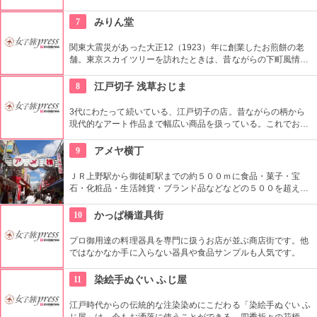
貨も販売している。また、イベントやカウンセリングなども行
っている。
7
みりん堂
関東大震災があった大正12（1923）年に創業したお煎餅の老
舗。東京スカイツリーを訪れたときは、昔ながらの下町風情と
あたたかい「おもてなしの心」にも触れてみたいですね。近年
ではぬれ煎餅にアイスクリームをはさんだ「ぬれソフト」も人
8
江戸切子 浅草おじま
気。
3代にわたって続いている、江戸切子の店。昔ながらの柄から
現代的なアート作品まで幅広い商品を扱っている。これでお酒
を飲めば江戸気分を楽しめそう。また、海外・国内のお土産、
引き出物などにも最適。特注品も承っている。
9
アメヤ横丁
ＪＲ上野駅から御徒町駅までの約５００ｍに食品・菓子・宝
石・化粧品・生活雑貨・ブランド品などなどの５００を超える
お店がずらりと軒を並べている。アメ横名物としてはお菓子の
叩き売りがある。
10
かっぱ橋道具街
プロ御用達の料理器具を専門に扱うお店が並ぶ商店街です。他
ではなかなか手に入らない器具や食品サンプルも人気です。
11
染絵手ぬぐい ふじ屋
江戸時代からの伝統的な注染染めにこだわる「染絵手ぬぐい ふ
じ屋」は、今もお洒落に使うことができる、四季折々の花柄や