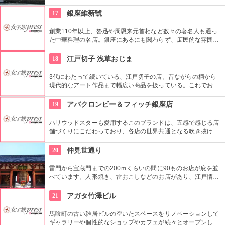
ともとは船の修繕用に建設されたドックで今では国の重要文化
財に指定されています。
17
銀座維新號
創業110年以上、魯迅や周恩来元首相など数々の著名人も通っ
た中華料理の名店。銀座にあるにも関わらず、庶民的な雰囲気
を大切にしており安心して中国料理を味わえるお店として人気
を得ています。
18
江戸切子 浅草おじま
3代にわたって続いている、江戸切子の店。昔ながらの柄から
現代的なアート作品まで幅広い商品を扱っている。これでお酒
を飲めば江戸気分を楽しめそう。また、海外・国内のお土産、
引き出物などにも最適。特注品も承っている。
19
アバクロンビー＆フィッチ銀座店
ハリウッドスターも愛用するこのブランドは、五感で感じる店
舗づくりにこだわっており、各店の世界共通となる吹き抜けの
階段部壁面には、アバクロの世界の旗艦店の中で最大の巨大な
壁面を描き刺激的でエネルギッシュな店舗空間を演出してい
20
仲見世通り
る。
雷門から宝蔵門までの200ｍくらいの間に90ものお店が庇を並
べています。人形焼き、雷おこしなどのお店があり、江戸情緒
を感じさせる通りです。
21
アガタ竹澤ビル
馬喰町の古い雑居ビルの空いたスペースをリノベーションして
ギャラリーや個性的なショップやカフェが続々とオープンした