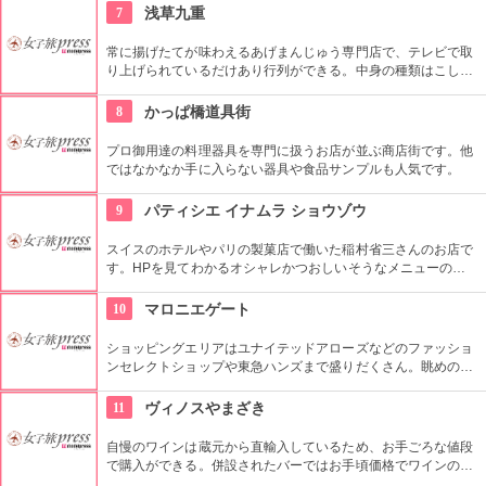
などを取り扱っている。
7
浅草九重
常に揚げたてが味わえるあげまんじゅう専門店で、テレビで取
り上げられているだけあり行列ができる。中身の種類はこし
餡、カスタード、抹茶、ごまなど全８種類ある。
8
かっぱ橋道具街
プロ御用達の料理器具を専門に扱うお店が並ぶ商店街です。他
ではなかなか手に入らない器具や食品サンプルも人気です。
9
パティシエ イナムラ ショウゾウ
スイスのホテルやパリの製菓店で働いた稲村省三さんのお店で
す。HPを見てわかるオシャレかつおしいそうなメニューの
数々。口コミなどでも行列やおみやげで喜ばれたなどの話が後
を絶えません。
10
マロニエゲート
ショッピングエリアはユナイテッドアローズなどのファッショ
ンセレクトショップや東急ハンズまで盛りだくさん。眺めの良
い上層階のレストランはメゾン・ポール・ボキューズやジム・
トンプソンなど、世界のグルメがカジュアルなスタイルで楽し
11
ヴィノスやまざき
めます。
自慢のワインは蔵元から直輸入しているため、お手ごろな値段
で購入ができる。併設されたバーではお手頃価格でワインのテ
イスティングができる。