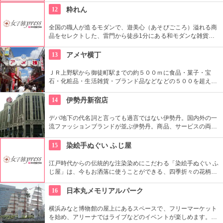
12
粋れん
全国の職人が造るモダンで、遊美心（あそびごころ）溢れる商
品をセレクトした、雷門から徒歩1分にある和モダンな雑貨
屋。都内でも、このお店しか置いていない商品が半数以上を占
めるので、粋な雑貨を探すのが楽しくなりそう。
13
アメヤ横丁
ＪＲ上野駅から御徒町駅までの約５００ｍに食品・菓子・宝
石・化粧品・生活雑貨・ブランド品などなどの５００を超える
お店がずらりと軒を並べている。アメ横名物としてはお菓子の
叩き売りがある。
14
伊勢丹新宿店
デパ地下の代名詞と言っても過言ではない伊勢丹。国内外の一
流ファッションブランドが並ぶ伊勢丹。商品、サービスの両面
においてインターナショナルな店舗づくりとなっている。本館
とメンズ館があり、百貨店業界では衣料品の売上高日本一を誇
15
染絵手ぬぐい ふじ屋
っている。
江戸時代からの伝統的な注染染めにこだわる「染絵手ぬぐい ふ
じ屋」は、今もお洒落に使うことができる、四季折々の花柄や
伝統柄の手ぬぐいを常時200種類取り揃えています。手ぬぐい
地の小物も各種扱っています。
16
日本丸メモリアルパーク
横浜みなと博物館の屋上にあるスペースで、フリーマーケット
を始め、アリーナではライブなどのイベントが楽しめます。も