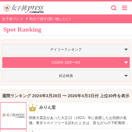
女子旅プレス
気分で探す(買い物したい)
Spot Ranking
デイリーランキング
2026年 3/28〜4/3
絞込検索
週間ランキング 2026年3月28日 〜 2026年4月3日付 上位30件を表示
みりん堂
1
関東大震災があった大正12（1923）年に創業したお煎餅の老
舗。東京スカイツリーを訪れたときは、昔ながらの下町風情と
あたたかい「おもてなしの心」にも触れてみたいですね。近年