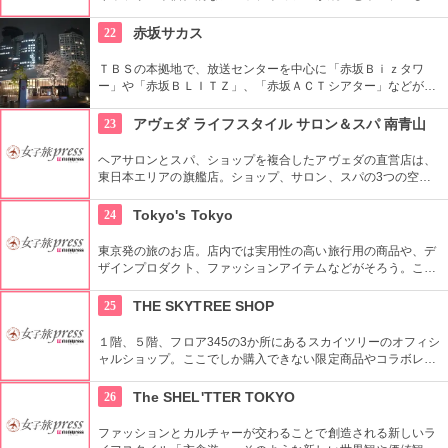
複合施設。一見普通のビルだが、中はクリエイターたちが集う
注目を浴びるアートビルとなっている。
22
赤坂サカス
ＴＢＳの本拠地で、放送センターを中心に「赤坂Ｂｉｚタワ
ー」や「赤坂ＢＬＩＴＺ」、「赤坂ＡＣＴシアター」などが揃
う複合施設。「Sacas広場」では数多くのイベントも。
23
アヴェダ ライフスタイル サロン＆スパ 南青山
ヘアサロンとスパ、ショップを複合したアヴェダの直営店は、
東日本エリアの旗艦店。ショップ、サロン、スパの3つの空間
ではピュアな花々や植物エッセンスの製品とアロマが織りなす
豊かな時間の中、リラックスしてお過ごしいただけます。
24
Tokyo's Tokyo
東京発の旅のお店。店内では実用性の高い旅行用の商品や、デ
ザインプロダクト、ファッションアイテムなどがそろう。これ
らの商品はお土産などをキーワードに、地域ごとにセグメント
されている。
25
THE SKYTREE SHOP
１階、５階、フロア345の3か所にあるスカイツリーのオフィシ
ャルショップ。ここでしか購入できない限定商品やコラボレー
ション商品を多数取り揃えている。フロア345で買い物すれば
日本一高いところでの購入として記念に残る思い出に！
26
The SHEL'TTER TOKYO
ファッションとカルチャーが交わることで創造される新しいラ