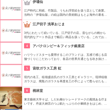
財に指定されています。
伊場仙
2
江戸時代に和紙、竹製品、うちわ浮世絵を扱う店として創業。
当時の「伊場仙版」の絵は国内の美術館はもとよ海外の著名美
術館でも見ることができる。現在はうちわ、扇子、カレンダー
などを取り扱っている。
江戸切子 浅草おじま
3
3代にわたって続いている、江戸切子の店。昔ながらの柄から
現代的なアート作品まで幅広い商品を扱っている。これでお酒
を飲めば江戸気分を楽しめそう。また、海外・国内のお土産、
引き出物などにも最適。特注品も承っている。
4
アバクロンビー＆フィッチ銀座店
ハリウッドスターも愛用するこのブランドは、五感で感じる店
舗づくりにこだわっており、各店の世界共通となる吹き抜けの
階段部壁面には、アバクロの世界の旗艦店の中で最大の巨大な
壁面を描き刺激的でエネルギッシュな店舗空間を演出してい
5
宙吹ガラス工房 虹
る。
現代の名工、稲嶺盛吉氏のガラス工房とギャラリー。琉球稲嶺
ガラスは、廃瓶のガラスを再度名工の手によって甦らせたもの
で、その独特で美しい作品は注目を集めている。工房の奥にあ
るギャラリーでは盛吉氏、盛一郎氏の作品をはじめ多彩な器が
6
桃林堂
展示販売されている。なお、ガラス製作体験はない。
東京藝術大学そば、しだれ柳がトレードマークの風情ある佇ま
いです。丹波大納言のつぶ餡たっぷりの小鯛焼きをはじめ、水
ようかんや最中、ぜんざいなど、品の良い和菓子がそろってい