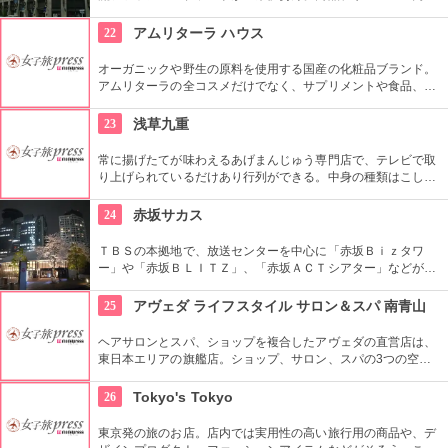
においてインターナショナルな店舗づくりとなっている。本館
とメンズ館があり、百貨店業界では衣料品の売上高日本一を誇
22
アムリターラ ハウス
っている。
オーガニックや野生の原料を使用する国産の化粧品ブランド。
アムリターラの全コスメだけでなく、サプリメントや食品、雑
貨も販売している。また、イベントやカウンセリングなども行
っている。
23
浅草九重
常に揚げたてが味わえるあげまんじゅう専門店で、テレビで取
り上げられているだけあり行列ができる。中身の種類はこし
餡、カスタード、抹茶、ごまなど全８種類ある。
24
赤坂サカス
ＴＢＳの本拠地で、放送センターを中心に「赤坂Ｂｉｚタワ
ー」や「赤坂ＢＬＩＴＺ」、「赤坂ＡＣＴシアター」などが揃
う複合施設。「Sacas広場」では数多くのイベントも。
25
アヴェダ ライフスタイル サロン＆スパ 南青山
ヘアサロンとスパ、ショップを複合したアヴェダの直営店は、
東日本エリアの旗艦店。ショップ、サロン、スパの3つの空間
ではピュアな花々や植物エッセンスの製品とアロマが織りなす
豊かな時間の中、リラックスしてお過ごしいただけます。
26
Tokyo's Tokyo
東京発の旅のお店。店内では実用性の高い旅行用の商品や、デ