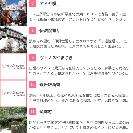
ます。お抹茶をいただきながら店内でも。
7
アメヤ横丁
ＪＲ上野駅から御徒町駅までの約５００ｍに食品・菓子・宝
石・化粧品・生活雑貨・ブランド品などなどの５００を超える
お店がずらりと軒を並べている。アメ横名物としてはお菓子の
叩き売りがある。
8
伝法院通り
浅草寺を望む「仲見世通り」にクロスする「伝通院通り」は、
伝通院に面した商店街。江戸のまちを再現した町並みには、屋
根の上の鼠小僧や火の見櫓、軒瓦、などたくさんの見どころが
あります。多彩なお店が並んでいて、買い物や食事も楽しめま
9
ヴィノスやまざき
す。
自慢のワインは蔵元から直輸入しているため、お手ごろな値段
で購入ができる。併設されたバーではお手頃価格でワインのテ
イスティングができる。
10
銀座維新號
創業110年以上、魯迅や周恩来元首相など数々の著名人も通っ
た中華料理の名店。銀座にあるにも関わらず、庶民的な雰囲気
を大切にしており安心して中国料理を味わえるお店として人気
を得ています。
11
琉球村
国登録有形文化財の沖縄古民家が立ち並ぶ園内からは三線の音
がゆるりと聴こえ、どこにいても撮影のポイントになる沖縄ら
しさを体験できる場所。シーサーの色付けや貸衣装を来られた