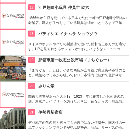
複合施設。一見普通のビルだが、中はクリエイターたちが集う
注目を浴びるアートビルとなっている。
17
江戸趣味小玩具 仲見世 助六
1866年から店を開いている日本でただ一軒の江戸趣味小玩具の
老舗店。職人が手作りしている玩具は細かいところまで正確に
作られている。
18
パティシエ イナムラ ショウゾウ
スイスのホテルやパリの製菓店で働いた稲村省三さんのお店で
す。HPを見てわかるオシャレかつおしいそうなメニューの
数々。口コミなどでも行列やおみやげで喜ばれたなどの話が後
を絶えません。
19
那覇市第一牧志公設市場（まちぐゎー）
「まちぐゎー」とは、小さな商店が立ち並ぶ商店街や市場のこ
と。戦後のヤミ市から続いており、市場内は新鮮で色鮮やかな
魚や豚の足やバラ肉、豚の顔の皮、ゴーヤなど沖縄の食文化に
欠かせない食材がずらりと売られていてみているだけでも楽し
20
みりん堂
い。勿論お土産を買うのにも好都合。2階には食堂があり、市
場で買った食材を調理してくれる。
関東大震災があった大正12（1923）年に創業したお煎餅の老
舗。東京スカイツリーを訪れたときは、昔ながらの下町風情と
あたたかい「おもてなしの心」にも触れてみたいですね。近年
ではぬれ煎餅にアイスクリームをはさんだ「ぬれソフト」も人
21
伊勢丹新宿店
気。
デパ地下の代名詞と言っても過言ではない伊勢丹。国内外の一
流ファッションブランドが並ぶ伊勢丹。商品、サービスの両面