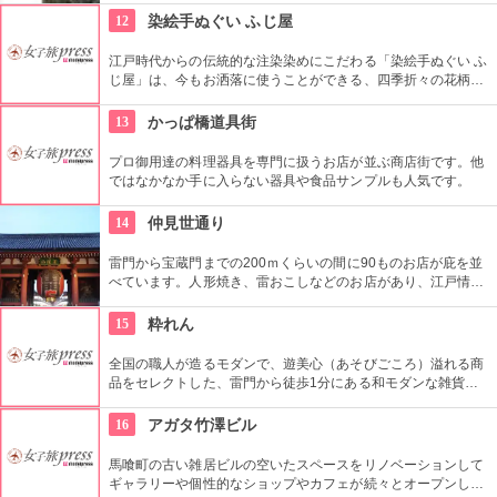
り、どれを体験したら良いか迷ってしまう程！沖縄を丸ごと感
12
染絵手ぬぐい ふじ屋
じるならぜひココへ。
江戸時代からの伝統的な注染染めにこだわる「染絵手ぬぐい ふ
じ屋」は、今もお洒落に使うことができる、四季折々の花柄や
伝統柄の手ぬぐいを常時200種類取り揃えています。手ぬぐい
地の小物も各種扱っています。
13
かっぱ橋道具街
プロ御用達の料理器具を専門に扱うお店が並ぶ商店街です。他
ではなかなか手に入らない器具や食品サンプルも人気です。
14
仲見世通り
雷門から宝蔵門までの200ｍくらいの間に90ものお店が庇を並
べています。人形焼き、雷おこしなどのお店があり、江戸情緒
を感じさせる通りです。
15
粋れん
全国の職人が造るモダンで、遊美心（あそびごころ）溢れる商
品をセレクトした、雷門から徒歩1分にある和モダンな雑貨
屋。都内でも、このお店しか置いていない商品が半数以上を占
めるので、粋な雑貨を探すのが楽しくなりそう。
16
アガタ竹澤ビル
馬喰町の古い雑居ビルの空いたスペースをリノベーションして
ギャラリーや個性的なショップやカフェが続々とオープンした