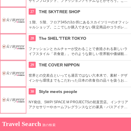
ザインプロダクト、ファッションアイテムなどがそろう。これ
らの商品はお土産などをキーワードに、地域ごとにセグメント
されている。
27
THE SKYTREE SHOP
１階、５階、フロア345の3か所にあるスカイツリーのオフィシ
ャルショップ。ここでしか購入できない限定商品やコラボレー
ション商品を多数取り揃えている。フロア345で買い物すれば
日本一高いところでの購入として記念に残る思い出に！
28
The SHEL'TTER TOKYO
ファッションとカルチャーが交わることで創造される新しいラ
イフスタイル「衣食遊」。そのような新しい世界観や価値観を
発信するため、アパレルだけではなくライフスタイルグッズな
ど幅広い商品を扱っている。
29
THE COVER NIPPON
世界との交差点といっても過言ではない六本木で、素材・デザ
インから環境までもこだわった日本の衣食住の品々を扱うお
店。進化する日本伝統の商品を見て、日本の歴史の移り変わり
を感じてみよう！
30
Style meets people
NY発信、SMP/ SPACE M PROJECTSの初直営店。インテリア
アクセサリーやホームフレグランスなどの家具・バスアイテム
を中心に販売している。製品は品質や素材感にこだわり、また
デザインはデザイナーやアーティストに頼むことによって洗練
されたものとなっている。
Travel Search
旅の検索