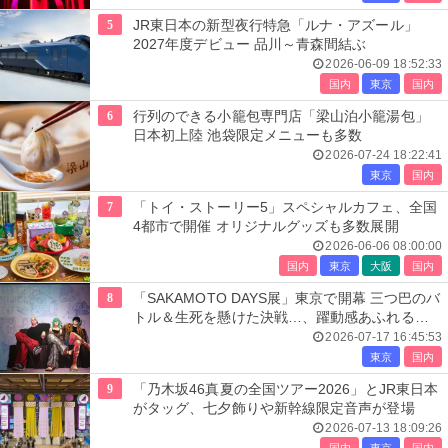
5
JR東日本の新型夜行特急「ルナ・アズール」
2027年度デビュー 品川～青森間結ぶ
2026-06-09 18:52:33
国内
東京
国内
6
行列のできる小籠包専門店「梁山泊小籠湯包」
日本初上陸 池袋限定メニューも多数
2026-07-24 18:22:41
東京
国内
7
「トイ・ストーリー5」スペシャルカフェ、全国
4都市で開催 オリジナルグッズも多数展開
2026-06-06 08:00:00
国内
東京
大阪
国内
8
「SAKAMOTO DAYS展」東京で開幕 三つ巴のバ
トル＆生死を懸けた決戦…、躍動感あふれる展
示エリア全貌公開
2026-07-17 16:45:53
東京
国内
9
「乃木坂46真夏の全国ツアー2026」とJR東日本
がタッグ、七夕飾りや新幹線限定音声が登場
2026-07-13 18:09:26
国内
東京
国内