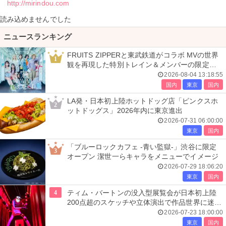
http://mirindou.com
読み込めませんでした
ニュースランキング
FRUITS ZIPPERと東武鉄道がコラボ MVの世界
1
観を再現した特別トレイン＆メンバーの限定ア
ナウンス
2026-08-04 13:18:55
国内
東京
国内
LA発・日本初上陸ホットドッグ店「ピンクスホ
2
ットドッグス」2026年内に東京進出
2026-07-31 06:00:00
東京
国内
「ブルーロックカフェ -青い監獄-」渋谷に限定
3
オープン 潔世一らキャラをメニューでイメージ
2026-07-29 18:06:20
東京
国内
4
ティム・バートンの没入型展覧会が日本初上陸
200点超のスケッチや立体演出で作品世界に迷い
込む
2026-07-23 18:00:00
東京
国内