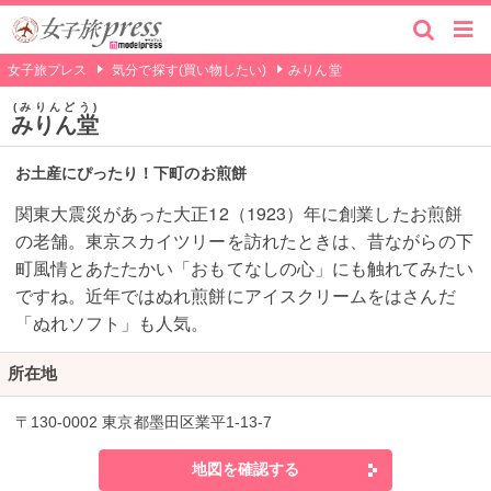
女子旅プレス
気分で探す(買い物したい)
みりん堂
みりんどう
みりん堂
お土産にぴったり！下町のお煎餅
関東大震災があった大正12（1923）年に創業したお煎餅
の老舗。東京スカイツリーを訪れたときは、昔ながらの下
町風情とあたたかい「おもてなしの心」にも触れてみたい
ですね。近年ではぬれ煎餅にアイスクリームをはさんだ
「ぬれソフト」も人気。
所在地
〒130-0002 東京都墨田区業平1-13-7
地図を確認する