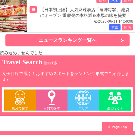
10
【日本初上陸】人気麻辣湯店「毎味毎客」池袋
にオープン 重慶発の本格派＆本場の味を提案
2026-06-11 14:59:08
東京
国内
ニュースランキング一覧へ
読み込めませんでした
Travel Search
旅の検索
女子目線で選ぶ！おすすめスポットをランキング形式でご紹介しま
す♪
気分で探す
目的で探す
エリア
誰と行く？
Page Top