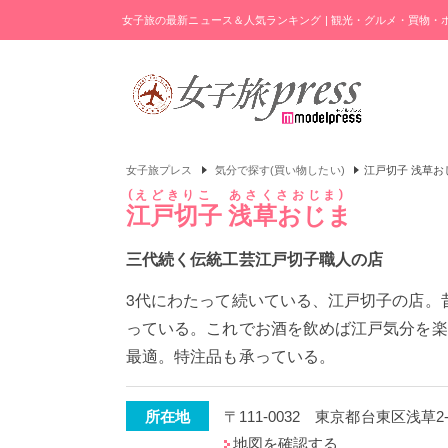
女子旅の最新ニュース＆人気ランキング | 観光・グルメ・買物
女子旅プレス
気分で探す(買い物したい)
江戸切子 浅草お
えどきりこ あさくさおじま
江戸切子 浅草おじま
三代続く伝統工芸江戸切子職人の店
3代にわたって続いている、江戸切子の店。
っている。これでお酒を飲めば江戸気分を楽
最適。特注品も承っている。
所在地
〒111-0032 東京都台東区浅草2-
地図を確認する