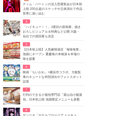
ティム・バートンの没入型展覧会が日本初
上陸 200点超のスケッチや立体演出で作品
世界に迷い込む
4
「ハイキュー！！」3度目の原画展、描き
おろしビジュアル＆特典など公開 大阪・
仙台での巡回展も決定
5
【日本初上陸】人気麻辣湯店「毎味毎客」
池袋にオープン 重慶発の本格派＆本場の
味を提案
6
映画「ちいかわ」×横浜市コラボ、大観覧
車のキュートな特別演出やフォトスポット
設置
7
行列のできる小籠包専門店「梁山泊小籠湯
包」日本初上陸 池袋限定メニューも多数
8
サンリオ「ホテルフローリア トーキョ