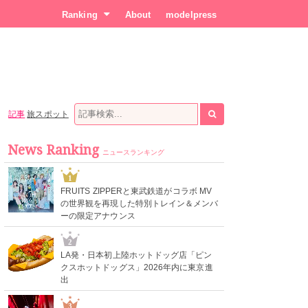
Ranking
About
modelpress
記事
旅スポット
News Ranking
ニュースランキング
1
FRUITS ZIPPERと東武鉄道がコラボ MV
の世界観を再現した特別トレイン＆メンバ
ーの限定アナウンス
2
LA発・日本初上陸ホットドッグ店「ピン
クスホットドッグス」2026年内に東京進
出
3