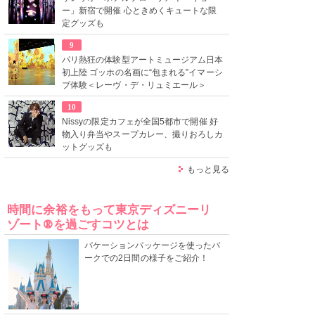
ー」新宿で開催 心ときめくキュートな限
定グッズも
9
パリ熱狂の体験型アートミュージアム日本
初上陸 ゴッホの名画に“包まれる”イマーシ
ブ体験＜レーヴ・デ・リュミエール＞
10
Nissyの限定カフェが全国5都市で開催 好
物入り弁当やスープカレー、撮りおろしカ
ットグッズも
もっと見る
時間に余裕をもって東京ディズニーリ
ゾート®を過ごすコツとは
バケーションパッケージを使ったパ
ークでの2日間の様子をご紹介！