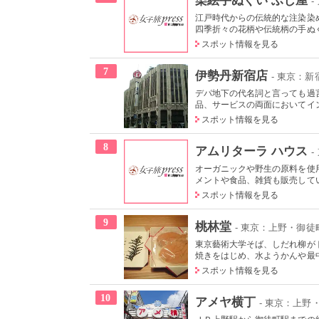
-
江戸時代からの伝統的な注染染
四季折々の花柄や伝統柄の手ぬぐい
スポット情報を見る
7
伊勢丹新宿店
- 東京：新
デパ地下の代名詞と言っても過
品、サービスの両面においてイン
スポット情報を見る
8
アムリターラ ハウス
オーガニックや野生の原料を使
メントや食品、雑貨も販売してい
スポット情報を見る
9
桃林堂
- 東京：上野・御徒
東京藝術大学そば、しだれ柳が
焼きをはじめ、水ようかんや最中
スポット情報を見る
10
アメヤ横丁
- 東京：上野