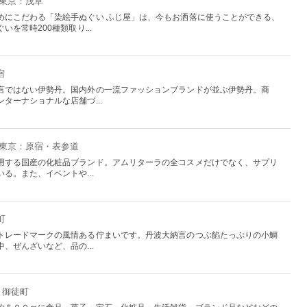
 東京：浅草
めにこだわる「染絵手ぬぐい ふじ屋」は、今もお洒落に使うことができる、
を常時200種類取り...
宿
言ではない伊勢丹。国内外の一流ファッションブランドが並ぶ伊勢丹。商
ターナショナルな店舗づ...
- 東京：原宿・表参道
用する国産の化粧品ブランド。アムリターラの全コスメだけでなく、サプリ
る。また、イベントや...
町
トレードマークの風情ある佇まいです。丹波大納言のつぶ餡たっぷりの小鯛
、ぜんざいなど、品の...
・御徒町