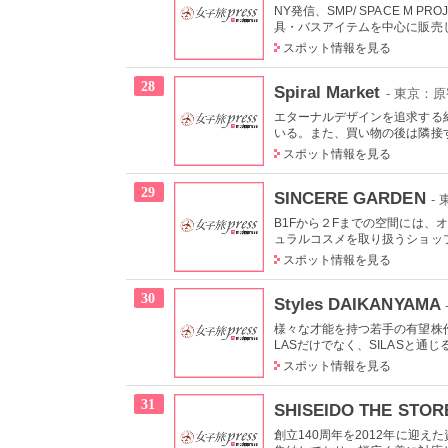
NY発信、SMP/ SPACE M
具・バスアイテムを中心に販売し
スポット情報を見る
28
Spiral Market
- 東京：
エターナルデザインを追求する
いる。また、買い物の後は隣接す
スポット情報を見る
29
SINCERE GARDEN
-
B1Fから２Fまでの空間には
ュラルコスメを取り扱うショップ
スポット情報を見る
30
Styles DAIKANYAMA
様々な才能を持つ若手の有望株
LASだけでなく、SILASと通じ
スポット情報を見る
31
SHISEIDO THE STOR
創立140周年を2012年に迎