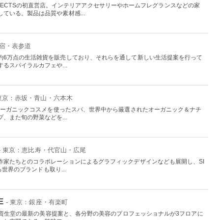
 PROJECTSの初直営店。インテリアアクセサリーやホームフレグランスなどの家
ている。製品は品質や素材感...
原宿・表参道
約6万点の生活雑貨を販売しており、それらを通して新しい生活提案を行って
るスパイラルカフェや...
 東京：赤坂・青山・六本木
、オーガニックコスメを使ったスパ、世界中から厳選されたオーガニック＆ナチ
、また旬の野菜などを...
- 東京：恵比寿・代官山・広尾
作家たちとのコラボレーションによるグラフィックデザインなども展開し、SI
る世界のブランドも取り...
E
- 東京：銀座・有楽町
えた資生堂の最新の美容提案と、各分野の美容のプロフェッショナルが3フロアに