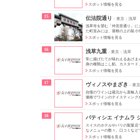
スポット情報を見る
15
伝法院通り
- 東京：浅草
浅草寺を望む「仲見世通り」に
た町並みには、屋根の上の鼠小僧
スポット情報を見る
16
浅草九重
- 東京：浅草
常に揚げたてが味わえるあげま
身の種類はこし餡、カスタード、
スポット情報を見る
17
ヴィノスやまざき
- 
自慢のワインは蔵元から直輸入
価格でワインのテイスティング
スポット情報を見る
18
パティシエ イナムラ 
スイスのホテルやパリの製菓店
なメニューの数々。口コミなどで
スポット情報を見る