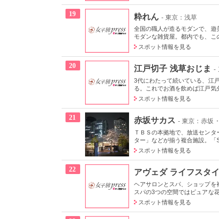
19
粋れん
- 東京：浅草
全国の職人が造るモダンで、遊
モダンな雑貨屋。都内でも、この
スポット情報を見る
20
江戸切子 浅草おじま
-
3代にわたって続いている、江
る。これでお酒を飲めば江戸気分
スポット情報を見る
21
赤坂サカス
- 東京：赤坂
ＴＢＳの本拠地で、放送センタ
ター」などが揃う複合施設。「Sa
スポット情報を見る
22
アヴェダ ライフスタイ
ヘアサロンとスパ、ショップを
スパの3つの空間ではピュアな花
スポット情報を見る