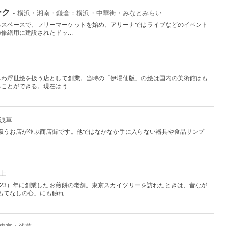
ーク
- 横浜・湘南・鎌倉：横浜・中華街・みなとみらい
るスペースで、フリーマーケットを始め、アリーナではライブなどのイベント
繕用に建設されたドッ...
ちわ浮世絵を扱う店として創業。当時の「伊場仙版」の絵は国内の美術館はも
とができる。現在はう...
：浅草
扱うお店が並ぶ商店街です。他ではなかなか手に入らない器具や食品サンプ
押上
923）年に創業したお煎餅の老舗。東京スカイツリーを訪れたときは、昔なが
てなしの心」にも触れ...