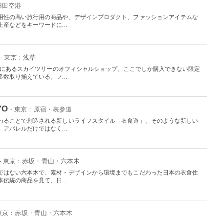
羽田空港
用性の高い旅行用の商品や、デザインプロダクト、ファッションアイテムな
産などをキーワードに...
- 東京：浅草
か所にあるスカイツリーのオフィシャルショップ。ここでしか購入できない限定
数取り揃えている。フ...
YO
- 東京：原宿・表参道
わることで創造される新しいライフスタイル「衣食遊」。そのような新しい
アパレルだけではなく...
- 東京：赤坂・青山・六本木
ではない六本木で、素材・デザインから環境までもこだわった日本の衣食住
伝統の商品を見て、日...
 東京：赤坂・青山・六本木