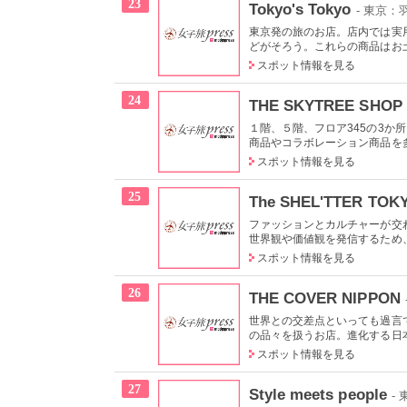
23
Tokyo's Tokyo
- 東京：
東京発の旅のお店。店内では実
どがそろう。これらの商品はお土
スポット情報を見る
24
THE SKYTREE SHOP
１階、５階、フロア345の3
商品やコラボレーション商品を多
スポット情報を見る
25
The SHEL'TTER TOK
ファッションとカルチャーが交
世界観や価値観を発信するため、
スポット情報を見る
26
THE COVER NIPPON
世界との交差点といっても過言
の品々を扱うお店。進化する日本
スポット情報を見る
27
Style meets people
-