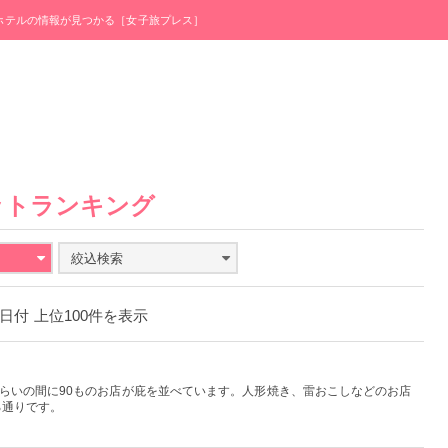
・ホテルの情報が見つかる［女子旅プレス］
ットランキング
絞込検索
25日付 上位100件を表示
くらいの間に90ものお店が庇を並べています。人形焼き、雷おこしなどのお店
る通りです。