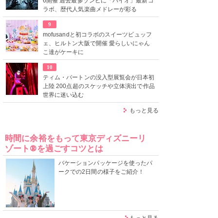
6開催 過去最多ゾンビに「バイオ」最新コ
ラボ、歴代人気楽曲メドレーが彩る
9
mofusandと初コラボのスイーツビュッフ
ェ、ヒルトン大阪で開催 愛らしいにゃん
こ達がケーキに
10
ティム・バートンの没入型展覧会が日本初
上陸 200点超のスケッチや立体演出で作品
世界に迷い込む
もっと見る
時間に余裕をもって東京ディズニーリ
ゾート®を過ごすコツとは
バケーションパッケージを使ったパ
ークでの2日間の様子をご紹介！
もっと見る