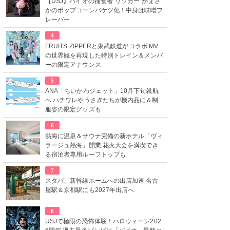
【USJ】バイオの捕食者“リッカー”がまさ
かのポップコーンバケツ化！中身は味噌フ
レーバー
4
FRUITS ZIPPERと東武鉄道がコラボ MV
の世界観を再現した特別トレイン＆メンバ
ーの限定アナウンス
5
ANA「ちいかわジェット」10月下旬就航
へ ハチワレやうさぎたちが機内品に＆制
服姿の限定グッズも
6
熱海に温泉＆サウナ完備の新ホテル「ヴィ
ラージュ熱海」開業 花火大会を満喫でき
る宿泊者専用ルーフトップも
7
スタバ、新幹線ホームへの出店加速 名古
屋駅＆京都駅にも2027年出店へ
8
USJで極限の恐怖体験！ハロウィーン202