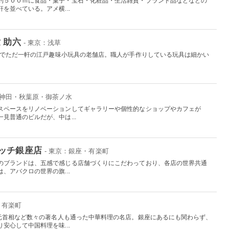
約５００ｍに食品・菓子・宝石・化粧品・生活雑貨・ブランド品などなどの
を並べている。アメ横...
 助六
- 東京：浅草
日本でただ一軒の江戸趣味小玩具の老舗店。職人が手作りしている玩具は細かい
。
：神田・秋葉原・御茶ノ水
スペースをリノベーションしてギャラリーや個性的なショップやカフェが
見普通のビルだが、中は...
ッチ銀座店
- 東京：銀座・有楽町
のブランドは、五感で感じる店舗づくりにこだわっており、各店の世界共通
、アバクロの世界の旗...
・有楽町
来元首相など数々の著名人も通った中華料理の名店。銀座にあるにも関わらず、
安心して中国料理を味...