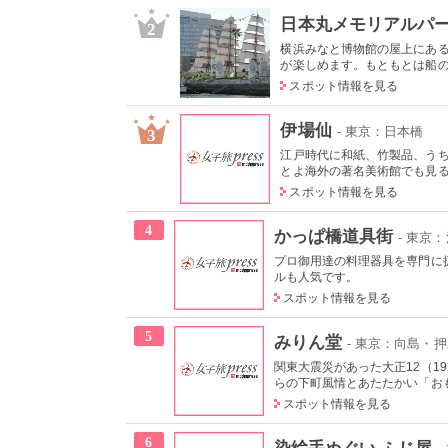
日本丸メモリアルパ
2
横浜みなと博物館の屋上にあ
が楽しめます。もともとは船の修
スポット情報を見る
伊場仙
- 東京：日本橋
3
江戸時代に和紙、竹製品、う
とよ海外の著名美術館でも見るこ
スポット情報を見る
4
かっぱ橋道具街
- 東京
プロ御用達の料理器具を専門に
ルも人気です。
スポット情報を見る
5
みりん堂
- 東京：向島・
関東大震災があった大正12（1
らの下町風情とあたたかい「おも
スポット情報を見る
6
染絵手ぬぐい ふじ屋