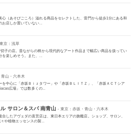
美心（あそびごころ）溢れる商品をセレクトした、雷門から徒歩1分にある和
お店しか置いていない...
 東京：浅草
戸切子の店。昔ながらの柄から現代的なアート作品まで幅広い商品を扱ってい
を楽しめそう。また、...
・青山・六本木
ーを中心に「赤坂Ｂｉｚタワー」や「赤坂ＢＬＩＴＺ」、「赤坂ＡＣＴシア
cas広場」では数多くの...
ル サロン＆スパ 南青山
- 東京：赤坂・青山・六本木
複合したアヴェダの直営店は、東日本エリアの旗艦店。ショップ、サロン、
々や植物エッセンスの製...