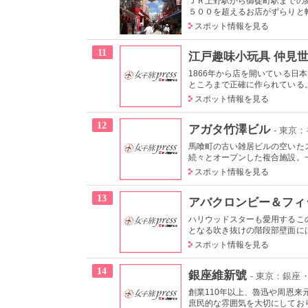
ＪＲ上野駅から御徒町駅までの
５００を超えるお店がずらりと軒
スポット情報を見る
11
江戸趣味小玩具 仲見世
1866年から店を開いている
ところまで正確に作られている
スポット情報を見る
12
アガタ竹澤ビル
- 東京
馬喰町の古い雑居ビルの空いた
続々とオープンした複合施設。一
スポット情報を見る
13
アバクロンビー＆フィ
ハリウッドスターも愛用するこ
となる吹き抜けの階段部壁面には
スポット情報を見る
14
銀座維新號
- 東京：銀座
創業110年以上、魯迅や周恩
庶民的な雰囲気を大切にしており