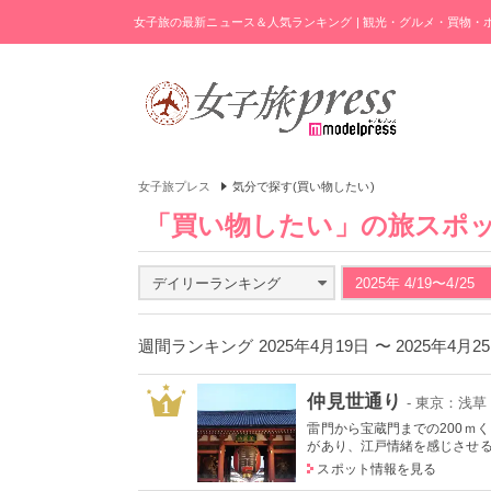
女子旅の最新ニュース＆人気ランキング | 観光・グルメ・買物
女子旅プレス
気分で探す(買い物したい)
「買い物したい」の旅スポ
デイリーランキング
2025年 4/19〜4/25
週間ランキング 2025年4月19日 〜 2025年4月
仲見世通り
- 東京：浅草
1
雷門から宝蔵門までの200ｍ
があり、江戸情緒を感じさせ
スポット情報を見る