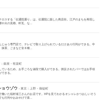
クロスする「伝通院通り」は、伝通院に面した商店街。江戸のまちを再現し
や火の見櫓、軒瓦、な...
んじゅう専門店で、テレビで取り上げられているだけあり行列ができる。中
抹茶、ごまなど全８種...
東京：銀座・有楽町
しているため、お手ごろな値段で購入ができる。併設されたバーではお手頃
ができる。
ショウゾウ
- 東京：上野・御徒町
で働いた稲村省三さんのお店です。HPを見てわかるオシャレかつおしいそう
も行列やおみやげで喜...