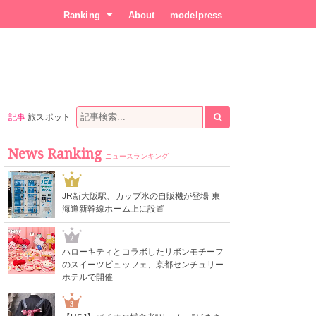
Ranking
About
modelpress
記事
旅スポット
News Ranking
ニュースランキング
1
JR新大阪駅、カップ氷の自販機が登場 東
海道新幹線ホーム上に設置
2
ハローキティとコラボしたリボンモチーフ
のスイーツビュッフェ、京都センチュリー
ホテルで開催
3