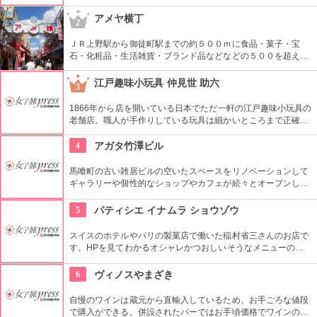
屋。都内でも、このお店しか置いていない商品が半数以上を占
めるので、粋な雑貨を探すのが楽しくなりそう。
アメヤ横丁
2
ＪＲ上野駅から御徒町駅までの約５００ｍに食品・菓子・宝
石・化粧品・生活雑貨・ブランド品などなどの５００を超える
お店がずらりと軒を並べている。アメ横名物としてはお菓子の
叩き売りがある。
江戸趣味小玩具 仲見世 助六
3
1866年から店を開いている日本でただ一軒の江戸趣味小玩具の
老舗店。職人が手作りしている玩具は細かいところまで正確に
作られている。
4
アガタ竹澤ビル
馬喰町の古い雑居ビルの空いたスペースをリノベーションして
ギャラリーや個性的なショップやカフェが続々とオープンした
複合施設。一見普通のビルだが、中はクリエイターたちが集う
注目を浴びるアートビルとなっている。
5
パティシエ イナムラ ショウゾウ
スイスのホテルやパリの製菓店で働いた稲村省三さんのお店で
す。HPを見てわかるオシャレかつおしいそうなメニューの
数々。口コミなどでも行列やおみやげで喜ばれたなどの話が後
を絶えません。
6
ヴィノスやまざき
自慢のワインは蔵元から直輸入しているため、お手ごろな値段
で購入ができる。併設されたバーではお手頃価格でワインのテ