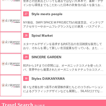
世界との交差点といっても過言ではない六本木で、素材・デザ
インから環境までもこだわった日本の衣食住の品々を扱うお
店。進化する日本伝統の商品を見て、日本の歴史の移り変わり
を感じてみよう！
27
Style meets people
NY発信、SMP/ SPACE M PROJECTSの初直営店。インテリア
アクセサリーやホームフレグランスなどの家具・バスアイテム
を中心に販売している。製品は品質や素材感にこだわり、また
デザインはデザイナーやアーティストに頼むことによって洗練
28
Spiral Market
されたものとなっている。
エターナルデザインを追求する約6万点の生活雑貨を販売して
おり、それらを通して新しい生活提案を行っている。また、買
い物の後は隣接するスパイラルカフェやスパイラルガーデンの
利用もおすすめ。
29
SINCERE GARDEN
B1Fから２Fまでの空間には、オーガニックコスメを使ったス
パ、世界中から厳選されたオーガニック＆ナチュラルコスメを
取り扱うショップ、また旬の野菜などを提供するカフェがあ
り、心も体もリフレッシュできます。
30
Styles DAIKANYAMA
様々な才能を持つ若手の有望株作家たちとのコラボレーション
によるグラフィックデザインなども展開し、SILASだけでな
く、SILASと通じる世界のブランドも取り扱っている。
Travel Search
旅の検索