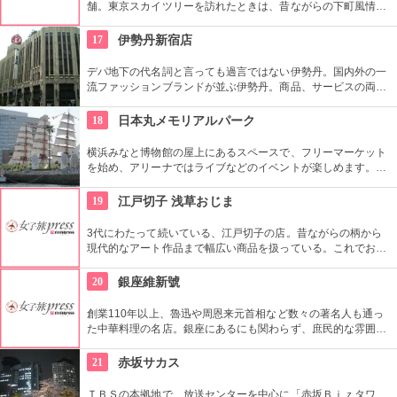
舗。東京スカイツリーを訪れたときは、昔ながらの下町風情と
あたたかい「おもてなしの心」にも触れてみたいですね。近年
ではぬれ煎餅にアイスクリームをはさんだ「ぬれソフト」も人
17
伊勢丹新宿店
気。
デパ地下の代名詞と言っても過言ではない伊勢丹。国内外の一
流ファッションブランドが並ぶ伊勢丹。商品、サービスの両面
においてインターナショナルな店舗づくりとなっている。本館
とメンズ館があり、百貨店業界では衣料品の売上高日本一を誇
18
日本丸メモリアルパーク
っている。
横浜みなと博物館の屋上にあるスペースで、フリーマーケット
を始め、アリーナではライブなどのイベントが楽しめます。も
ともとは船の修繕用に建設されたドックで今では国の重要文化
財に指定されています。
19
江戸切子 浅草おじま
3代にわたって続いている、江戸切子の店。昔ながらの柄から
現代的なアート作品まで幅広い商品を扱っている。これでお酒
を飲めば江戸気分を楽しめそう。また、海外・国内のお土産、
引き出物などにも最適。特注品も承っている。
20
銀座維新號
創業110年以上、魯迅や周恩来元首相など数々の著名人も通っ
た中華料理の名店。銀座にあるにも関わらず、庶民的な雰囲気
を大切にしており安心して中国料理を味わえるお店として人気
を得ています。
21
赤坂サカス
ＴＢＳの本拠地で、放送センターを中心に「赤坂Ｂｉｚタワ