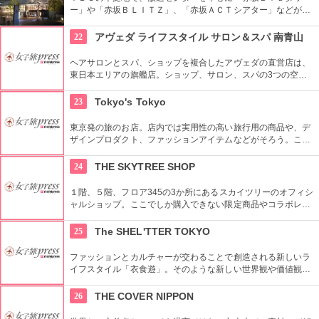
ー」や「赤坂ＢＬＩＴＺ」、「赤坂ＡＣＴシアター」などが揃
う複合施設。「Sacas広場」では数多くのイベントも。
22
アヴェダ ライフスタイル サロン＆スパ 南青山
ヘアサロンとスパ、ショップを複合したアヴェダの直営店は、
東日本エリアの旗艦店。ショップ、サロン、スパの3つの空間
ではピュアな花々や植物エッセンスの製品とアロマが織りなす
豊かな時間の中、リラックスしてお過ごしいただけます。
23
Tokyo's Tokyo
東京発の旅のお店。店内では実用性の高い旅行用の商品や、デ
ザインプロダクト、ファッションアイテムなどがそろう。これ
らの商品はお土産などをキーワードに、地域ごとにセグメント
されている。
24
THE SKYTREE SHOP
１階、５階、フロア345の3か所にあるスカイツリーのオフィシ
ャルショップ。ここでしか購入できない限定商品やコラボレー
ション商品を多数取り揃えている。フロア345で買い物すれば
日本一高いところでの購入として記念に残る思い出に！
25
The SHEL'TTER TOKYO
ファッションとカルチャーが交わることで創造される新しいラ
イフスタイル「衣食遊」。そのような新しい世界観や価値観を
発信するため、アパレルだけではなくライフスタイルグッズな
ど幅広い商品を扱っている。
26
THE COVER NIPPON