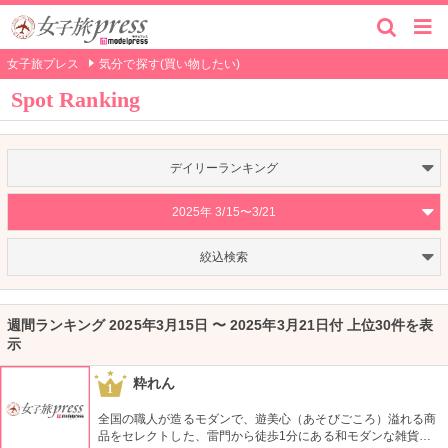
女子旅プレス
気分で探す(買い物したい)
Spot Ranking
デイリーランキング
2025年 3/15〜3/21
絞込検索
週間ランキング 2025年3月15日 〜 2025年3月21日付 上位30件を表
示
粋れん
1
全国の職人が造るモダンで、遊美心（あそびごころ）溢れる商
品をセレクトした、雷門から徒歩1分にある和モダンな雑貨