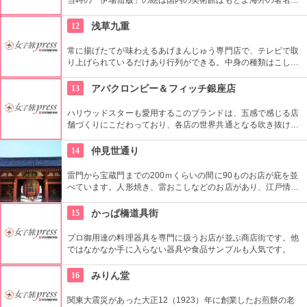
術館でも見ることができる。現在はうちわ、扇子、カレンダー
などを取り扱っている。
12
浅草九重
常に揚げたてが味わえるあげまんじゅう専門店で、テレビで取
り上げられているだけあり行列ができる。中身の種類はこし
餡、カスタード、抹茶、ごまなど全８種類ある。
13
アバクロンビー＆フィッチ銀座店
ハリウッドスターも愛用するこのブランドは、五感で感じる店
舗づくりにこだわっており、各店の世界共通となる吹き抜けの
階段部壁面には、アバクロの世界の旗艦店の中で最大の巨大な
壁面を描き刺激的でエネルギッシュな店舗空間を演出してい
14
仲見世通り
る。
雷門から宝蔵門までの200ｍくらいの間に90ものお店が庇を並
べています。人形焼き、雷おこしなどのお店があり、江戸情緒
を感じさせる通りです。
15
かっぱ橋道具街
プロ御用達の料理器具を専門に扱うお店が並ぶ商店街です。他
ではなかなか手に入らない器具や食品サンプルも人気です。
16
みりん堂
関東大震災があった大正12（1923）年に創業したお煎餅の老