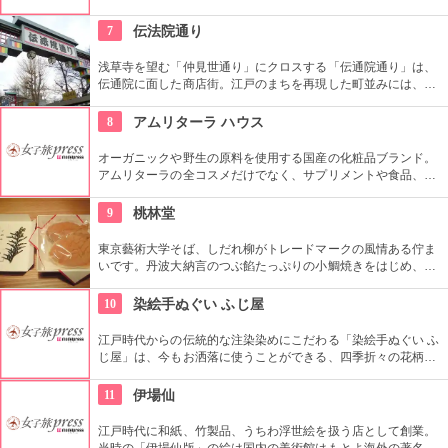
イスティングができる。
7
伝法院通り
浅草寺を望む「仲見世通り」にクロスする「伝通院通り」は、
伝通院に面した商店街。江戸のまちを再現した町並みには、屋
根の上の鼠小僧や火の見櫓、軒瓦、などたくさんの見どころが
あります。多彩なお店が並んでいて、買い物や食事も楽しめま
8
アムリターラ ハウス
す。
オーガニックや野生の原料を使用する国産の化粧品ブランド。
アムリターラの全コスメだけでなく、サプリメントや食品、雑
貨も販売している。また、イベントやカウンセリングなども行
っている。
9
桃林堂
東京藝術大学そば、しだれ柳がトレードマークの風情ある佇ま
いです。丹波大納言のつぶ餡たっぷりの小鯛焼きをはじめ、水
ようかんや最中、ぜんざいなど、品の良い和菓子がそろってい
ます。お抹茶をいただきながら店内でも。
10
染絵手ぬぐい ふじ屋
江戸時代からの伝統的な注染染めにこだわる「染絵手ぬぐい ふ
じ屋」は、今もお洒落に使うことができる、四季折々の花柄や
伝統柄の手ぬぐいを常時200種類取り揃えています。手ぬぐい
地の小物も各種扱っています。
11
伊場仙
江戸時代に和紙、竹製品、うちわ浮世絵を扱う店として創業。
当時の「伊場仙版」の絵は国内の美術館はもとよ海外の著名美