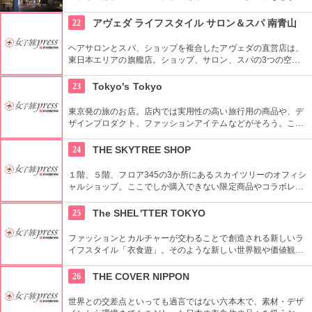
う複合施設。「Sacas広場」では数多くのイベントも。
22
アヴェダ ライフスタイル サロン＆スパ 南青山
ヘアサロンとスパ、ショップを複合したアヴェダの直営店は、
東日本エリアの旗艦店。ショップ、サロン、スパの3つの空間
ではピュアな花々や植物エッセンスの製品とアロマが織りなす
豊かな時間の中、リラックスしてお過ごしいただけます。
23
Tokyo's Tokyo
東京発の旅のお店。店内では実用性の高い旅行用の商品や、デ
ザインプロダクト、ファッションアイテムなどがそろう。これ
らの商品はお土産などをキーワードに、地域ごとにセグメント
されている。
24
THE SKYTREE SHOP
１階、５階、フロア345の3か所にあるスカイツリーのオフィシ
ャルショップ。ここでしか購入できない限定商品やコラボレー
ション商品を多数取り揃えている。フロア345で買い物すれば
日本一高いところでの購入として記念に残る思い出に！
25
The SHEL'TTER TOKYO
ファッションとカルチャーが交わることで創造される新しいラ
イフスタイル「衣食遊」。そのような新しい世界観や価値観を
発信するため、アパレルだけではなくライフスタイルグッズな
ど幅広い商品を扱っている。
26
THE COVER NIPPON
世界との交差点といっても過言ではない六本木で、素材・デザ