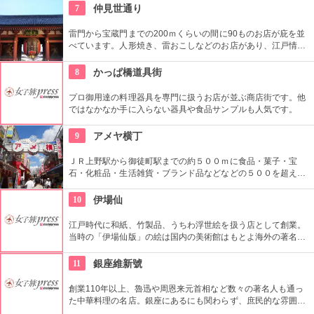
あります。多彩なお店が並んでいて、買い物や食事も楽しめま
7
仲見世通り
す。
雷門から宝蔵門までの200ｍくらいの間に90ものお店が庇を並
べています。人形焼き、雷おこしなどのお店があり、江戸情緒
を感じさせる通りです。
8
かっぱ橋道具街
プロ御用達の料理器具を専門に扱うお店が並ぶ商店街です。他
ではなかなか手に入らない器具や食品サンプルも人気です。
9
アメヤ横丁
ＪＲ上野駅から御徒町駅までの約５００ｍに食品・菓子・宝
石・化粧品・生活雑貨・ブランド品などなどの５００を超える
お店がずらりと軒を並べている。アメ横名物としてはお菓子の
叩き売りがある。
10
伊場仙
江戸時代に和紙、竹製品、うちわ浮世絵を扱う店として創業。
当時の「伊場仙版」の絵は国内の美術館はもとよ海外の著名美
術館でも見ることができる。現在はうちわ、扇子、カレンダー
などを取り扱っている。
11
銀座維新號
創業110年以上、魯迅や周恩来元首相など数々の著名人も通っ
た中華料理の名店。銀座にあるにも関わらず、庶民的な雰囲気
を大切にしており安心して中国料理を味わえるお店として人気