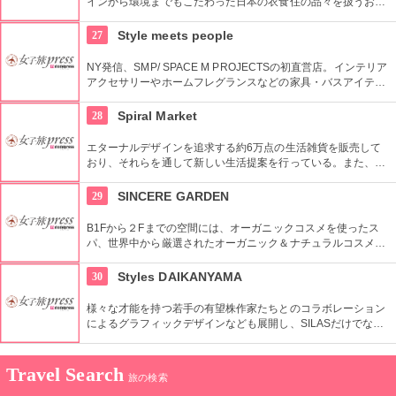
インから環境までもこだわった日本の衣食住の品々を扱うお
店。進化する日本伝統の商品を見て、日本の歴史の移り変わり
を感じてみよう！
27
Style meets people
NY発信、SMP/ SPACE M PROJECTSの初直営店。インテリア
アクセサリーやホームフレグランスなどの家具・バスアイテム
を中心に販売している。製品は品質や素材感にこだわり、また
デザインはデザイナーやアーティストに頼むことによって洗練
28
Spiral Market
されたものとなっている。
エターナルデザインを追求する約6万点の生活雑貨を販売して
おり、それらを通して新しい生活提案を行っている。また、買
い物の後は隣接するスパイラルカフェやスパイラルガーデンの
利用もおすすめ。
29
SINCERE GARDEN
B1Fから２Fまでの空間には、オーガニックコスメを使ったス
パ、世界中から厳選されたオーガニック＆ナチュラルコスメを
取り扱うショップ、また旬の野菜などを提供するカフェがあ
り、心も体もリフレッシュできます。
30
Styles DAIKANYAMA
様々な才能を持つ若手の有望株作家たちとのコラボレーション
によるグラフィックデザインなども展開し、SILASだけでな
く、SILASと通じる世界のブランドも取り扱っている。
Travel Search
旅の検索