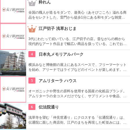
粋れん
2
全国の職人が造るモダンで、遊美心（あそびごころ）溢れる商
品をセレクトした、雷門から徒歩1分にある和モダンな雑貨
屋。都内でも、このお店しか置いていない商品が半数以上を占
めるので、粋な雑貨を探すのが楽しくなりそう。
江戸切子 浅草おじま
3
3代にわたって続いている、江戸切子の店。昔ながらの柄から
現代的なアート作品まで幅広い商品を扱っている。これでお酒
を飲めば江戸気分を楽しめそう。また、海外・国内のお土産、
引き出物などにも最適。特注品も承っている。
4
日本丸メモリアルパーク
横浜みなと博物館の屋上にあるスペースで、フリーマーケット
を始め、アリーナではライブなどのイベントが楽しめます。も
ともとは船の修繕用に建設されたドックで今では国の重要文化
財に指定されています。
5
アムリターラ ハウス
オーガニックや野生の原料を使用する国産の化粧品ブランド。
アムリターラの全コスメだけでなく、サプリメントや食品、雑
貨も販売している。また、イベントやカウンセリングなども行
っている。
6
伝法院通り
浅草寺を望む「仲見世通り」にクロスする「伝通院通り」は、
伝通院に面した商店街。江戸のまちを再現した町並みには、屋
根の上の鼠小僧や火の見櫓、軒瓦、などたくさんの見どころが