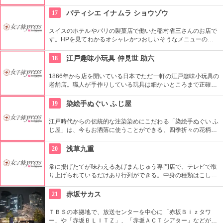
複合施設。一見普通のビルだが、中はクリエイターたちが集う
注目を浴びるアートビルとなっている。
17
パティシエ イナムラ ショウゾウ
スイスのホテルやパリの製菓店で働いた稲村省三さんのお店で
す。HPを見てわかるオシャレかつおしいそうなメニューの
数々。口コミなどでも行列やおみやげで喜ばれたなどの話が後
を絶えません。
18
江戸趣味小玩具 仲見世 助六
1866年から店を開いている日本でただ一軒の江戸趣味小玩具の
老舗店。職人が手作りしている玩具は細かいところまで正確に
作られている。
19
染絵手ぬぐい ふじ屋
江戸時代からの伝統的な注染染めにこだわる「染絵手ぬぐい ふ
じ屋」は、今もお洒落に使うことができる、四季折々の花柄や
伝統柄の手ぬぐいを常時200種類取り揃えています。手ぬぐい
地の小物も各種扱っています。
20
浅草九重
常に揚げたてが味わえるあげまんじゅう専門店で、テレビで取
り上げられているだけあり行列ができる。中身の種類はこし
餡、カスタード、抹茶、ごまなど全８種類ある。
21
赤坂サカス
ＴＢＳの本拠地で、放送センターを中心に「赤坂Ｂｉｚタワ
ー」や「赤坂ＢＬＩＴＺ」、「赤坂ＡＣＴシアター」などが揃