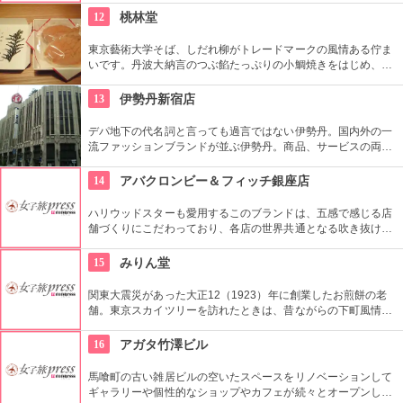
を得ています。
12
桃林堂
東京藝術大学そば、しだれ柳がトレードマークの風情ある佇ま
いです。丹波大納言のつぶ餡たっぷりの小鯛焼きをはじめ、水
ようかんや最中、ぜんざいなど、品の良い和菓子がそろってい
ます。お抹茶をいただきながら店内でも。
13
伊勢丹新宿店
デパ地下の代名詞と言っても過言ではない伊勢丹。国内外の一
流ファッションブランドが並ぶ伊勢丹。商品、サービスの両面
においてインターナショナルな店舗づくりとなっている。本館
とメンズ館があり、百貨店業界では衣料品の売上高日本一を誇
14
アバクロンビー＆フィッチ銀座店
っている。
ハリウッドスターも愛用するこのブランドは、五感で感じる店
舗づくりにこだわっており、各店の世界共通となる吹き抜けの
階段部壁面には、アバクロの世界の旗艦店の中で最大の巨大な
壁面を描き刺激的でエネルギッシュな店舗空間を演出してい
15
みりん堂
る。
関東大震災があった大正12（1923）年に創業したお煎餅の老
舗。東京スカイツリーを訪れたときは、昔ながらの下町風情と
あたたかい「おもてなしの心」にも触れてみたいですね。近年
ではぬれ煎餅にアイスクリームをはさんだ「ぬれソフト」も人
16
アガタ竹澤ビル
気。
馬喰町の古い雑居ビルの空いたスペースをリノベーションして
ギャラリーや個性的なショップやカフェが続々とオープンした