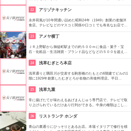
ではいるが並ぶ価値はありです。
22
アリゾナキッチン
永井荷風が10年間通い詰めた昭和24年（1949）創業の老舗洋
食店。テレビなどのマスコミ関係や口コミでも有名なお店で、
看板メニューは手間暇ひと手間かけて煮込んだビーフシチュ
ー。
23
アメヤ横丁
ＪＲ上野駅から御徒町駅までの約５００ｍに食品・菓子・宝
石・化粧品・生活雑貨・ブランド品などなどの５００を超える
お店がずらりと軒を並べている。アメ横名物としてはお菓子の
叩き売りがある。
24
浅草むぎとろ本店
浅草通りと隅田川が交差する駒形橋のたもとの6階建てビルの1
階に1929年創業したむぎとろが名物の和食料理店。平日
11:00〜13:30までの限定メニュー「とろろたっぷり召し上が
れ」はバイキング形式のおすすめランチ。むぎとろと日替わり
25
浅草九重
のおかず２品と味噌汁がお替わり自由で1,000円！
常に揚げたてが味わえるあげまんじゅう専門店で、テレビで取
り上げられているだけあり行列ができる。中身の種類はこし
餡、カスタード、抹茶、ごまなど全８種類ある。
26
リストランテ ホンダ
青山の裏通りにひっそりとあるお店。本場イタリアで修行を積