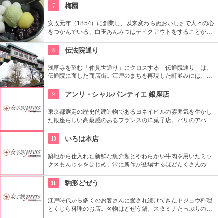
を絶えません。
7
梅園
安政元年（1854）に創業し、以来変わらぬおいしさで人々の心
をつかんでいる。白玉あんみつはテイクアウトをすることがで
き、どこでも気軽に人気の味を食べることができる。
8
伝法院通り
浅草寺を望む「仲見世通り」にクロスする「伝通院通り」は、
伝通院に面した商店街。江戸のまちを再現した町並みには、屋
根の上の鼠小僧や火の見櫓、軒瓦、などたくさんの見どころが
あります。多彩なお店が並んでいて、買い物や食事も楽しめま
9
アンリ・シャルパンティエ 銀座店
す。
東京都選定の歴史的建造物であるヨネイビルの雰囲気を生かし
た銀座らしい高級感のあるフランスの洋菓子店。パリのアパル
トマンをコンセプトにした洗練された内装で、サロンでは是非
看板メニューのクレープ・シュゼットを試してほしい。
10
いろは本店
築地から仕入れた新鮮な魚介類とやわらかい牛肉を用いたミッ
クスもんじゃをはじめ、常に新作が登場するほどたくさんの種
類があり、様々なもんじゃ焼きを楽しめる。風味豊かなサクラ
エビが自慢。
11
駒形どぜう
江戸時代から多くのお客さんに愛され続けてきたドジョウ料理
とくじら料理のお店。名物はどぜう鍋。スタミナたっぷりのど
じょうの上にはたっぷりのねぎ。骨まで食べられるほど柔らか