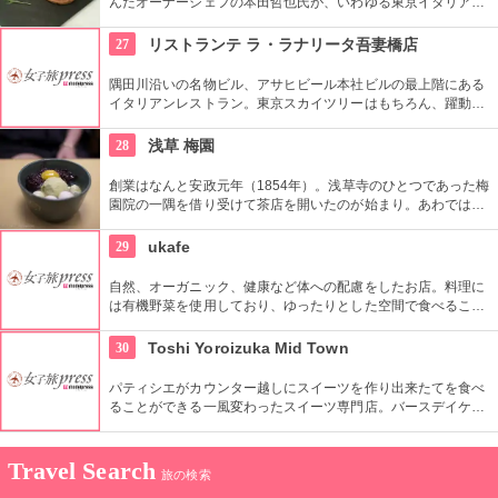
んだオーナーシェフの本田哲也氏が、いわゆる東京イタリアン
とは異なる独自の手法で食通をうならせます。6年連続でミシ
ュランの一つ星を獲得しているというのも納得。イタリアやフ
27
リストランテ ラ・ラナリータ吾妻橋店
ランスの食材とともに、国内の新鮮な素材も吟味し、旬な味を
届けます。
隅田川沿いの名物ビル、アサヒビール本社ビルの最上階にある
イタリアンレストラン。東京スカイツリーはもちろん、躍動す
る東京のダイナミックな景色が眼下に広がります。眺めだけで
も素敵なごちそう。そして、料理も本格派のイタリアンで、目
28
浅草 梅園
も舌も同時に大満足。世界のワインも豊富に揃っています。
創業はなんと安政元年（1854年）。浅草寺のひとつであった梅
園院の一隅を借り受けて茶店を開いたのが始まり。あわではな
く蒸した餅きびもちを使用したあわぜんざいは、創業時から変
わらぬ人気を誇る老舗ご自慢の逸品。
29
ukafe
自然、オーガニック、健康など体への配慮をしたお店。料理に
は有機野菜を使用しており、ゆったりとした空間で食べること
でストレスフリーの時間を過ごせる。女性に人気のお店。
30
Toshi Yoroizuka Mid Town
パティシエがカウンター越しにスイーツを作り出来たてを食べ
ることができる一風変わったスイーツ専門店。バースデイケー
キなど様々なケーキには無料でネームプレートを付けてくれる
ところも良心的。
Travel Search
旅の検索