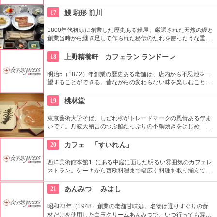
める。絶好のリバーサイドビュー！
17
鰻 駒形 前川
1800年代初頭に創業した歴史ある鰻屋。厳選された天然の鰻と
創業当時から継ぎ足して作られた秘伝のたれを使ったうな重は
絶品。店からは東京スカイツリー®を望むことが可能。
18
上野精養軒 カフェラン ランドーレ
明治5（1872）年創業の歴史ある老舗は、店内から不忍池を一
望することができる。昔ながらの変わらない味を楽しむことが
でき、名物ハヤシライスは明治の文豪たちが愛したとも言われ
ている。
19
桃林堂
東京藝術大学そば、しだれ柳がトレードマークの風情ある佇ま
いです。丹波大納言のつぶ餡たっぷりの小鯛焼きをはじめ、水
ようかんや最中、ぜんざいなど、品の良い和菓子がそろってい
ます。お抹茶をいただきながら店内でも。
20
カフェ 「すいれん」
西洋美術館本館1Fにある中庭に面した明るい雰囲気のカフェレ
ストラン。ケーキから西欧料理まで幅広く料理を取り揃えてい
る。コース料理等もお気軽にお楽しめる。ワイン、ビール等も
ご用意！
21
あんみつ みはし
昭和23年（1948）創業の老舗甘味処。名物は選りすぐりの食
材だけを使用した白玉クリームあんみつで、いつ行っても混ん