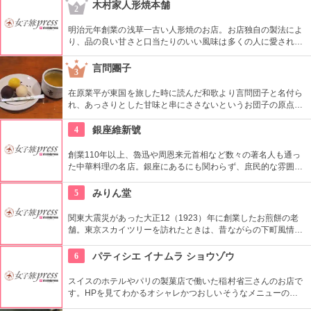
ここへ。
木村家人形焼本舗
2
明治元年創業の浅草一古い人形焼のお店。お店独自の製法によ
り、品の良い甘さと口当たりのいい風味は多くの人に愛されて
いる。ハト、雷門、五重塔など浅草にちなんだ形が可愛い。ア
ンコの入っていないタイプもあり。ハトのマークを目印に探し
言問團子
3
て。
在原業平が東国を旅した時に読んだ和歌より言問団子と名付ら
れ、あっさりとした甘味と串にささないというお団子の原点を
守り創業以来の造りを続けてる。団子は小豆餡と白餡、味噌味
の餡の３種類がある。
4
銀座維新號
創業110年以上、魯迅や周恩来元首相など数々の著名人も通っ
た中華料理の名店。銀座にあるにも関わらず、庶民的な雰囲気
を大切にしており安心して中国料理を味わえるお店として人気
を得ています。
5
みりん堂
関東大震災があった大正12（1923）年に創業したお煎餅の老
舗。東京スカイツリーを訪れたときは、昔ながらの下町風情と
あたたかい「おもてなしの心」にも触れてみたいですね。近年
ではぬれ煎餅にアイスクリームをはさんだ「ぬれソフト」も人
6
パティシエ イナムラ ショウゾウ
気。
スイスのホテルやパリの製菓店で働いた稲村省三さんのお店で
す。HPを見てわかるオシャレかつおしいそうなメニューの
数々。口コミなどでも行列やおみやげで喜ばれたなどの話が後