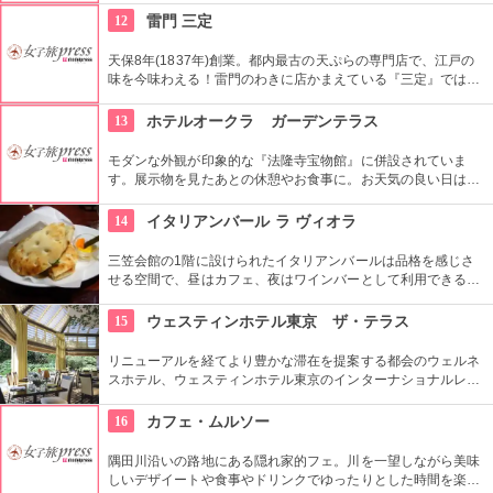
く美味しく頂ける上に健康と美容にも良い。
12
雷門 三定
天保8年(1837年)創業。都内最古の天ぷらの専門店で、江戸の
味を今味わえる！雷門のわきに店かまえている『三定』では特
製のゴマ油で揚げた天ぷらが人気。
13
ホテルオークラ ガーデンテラス
モダンな外観が印象的な『法隆寺宝物館』に併設されていま
す。展示物を見たあとの休憩やお食事に。お天気の良い日はテ
ラス席に座ることもできます。特別展に合わせて限定メニュー
が出ることもありますので、何度も訪れたいですね。
14
イタリアンバール ラ ヴィオラ
三笠会館の1階に設けられたイタリアンバールは品格を感じさ
せる空間で、昼はカフェ、夜はワインバーとして利用できる。
立ち飲みのバンコは、奥にひろがるテーブル席のサロンより各
メニュー200円ほど安くなっている。
15
ウェスティンホテル東京 ザ・テラス
リニューアルを経てより豊かな滞在を提案する都会のウェルネ
スホテル、ウェスティンホテル東京のインターナショナルレス
トラン「ザ・テラス」。オープンキッチンで作られた料理が常
にアツアツで食べられるビュッフェスタイルのレストラン。旬
16
カフェ・ムルソー
の野菜がふんだんに使われているのでとてもヘルシー。宝石の
ようなデザートは、ベテランシェフ一押し。
隅田川沿いの路地にある隠れ家的フェ。川を一望しながら美味
しいデザイートや食事やドリンクでゆったりとした時間を楽し