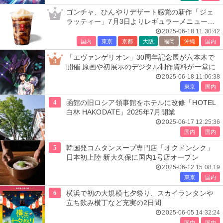
ゴンチャ、ひんやりデザート感覚の新作「ジェ
2
ラッティー」7月3日よりレギュラーメニューに
登場
2025-06-18 11:30:42
国内
東京
京都
大阪
福岡
沖縄
国内
「エヴァンゲリオン」30周年記念展が六本木で
3
開催 原画や初展示のデジタル制作資料が一堂に
2025-06-18 11:06:38
東京
国内
4
函館の旧ロシア領事館をホテルに改修「HOTEL
白林 HAKODATE」2025年7月開業
2025-06-17 12:25:36
国内
国内
5
韓国発コムタンスープ専門店「オクドンシク」
日本初上陸 新大久保に国内1号店オープン
2025-06-12 15:08:19
東京
国内
6
横浜で初の大規模七夕祭り、スカイランタンや
立ち飲み横丁など充実の2日間
2025-06-05 14:32:24
国内
国内