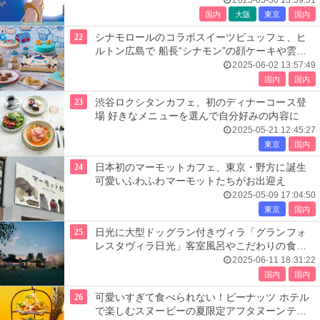
2025-05-30 13:59:51
国内
大阪
東京
国内
22
シナモロールのコラボスイーツビュッフェ、ヒ
ルトン広島で 船長“シナモン”の顔ケーキや雲風
ムースなど
2025-06-02 13:57:49
国内
国内
23
渋谷ロクシタンカフェ、初のディナーコース登
場 好きなメニューを選んで自分好みの内容に
2025-05-21 12:45:27
東京
国内
24
日本初のマーモットカフェ、東京・野方に誕生
可愛いふわふわマーモットたちがお出迎え
2025-05-09 17:04:50
東京
国内
25
日光に大型ドッグラン付きヴィラ「グランフォ
レスタヴィラ日光」客室風呂やこだわりの食で
上質な滞在提供
2025-06-11 18:31:22
国内
国内
26
可愛いすぎて食べられない！ピーナッツ ホテル
で楽しむスヌーピーの夏限定アフタヌーンティ