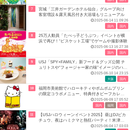
7
宮城「三井ガーデンホテル仙台」グループ向け
客室増設＆露天風呂付き大浴場もリニューアル
2025-06-14 11:09:26
国内
国内
8
25万人動員「たべっ子どうぶつ」イベントが横
浜で再び！“ビスケット工場”でゲームや撮影体験
2025-06-13 16:27:38
国内
国内
9
USJ「SPY×FAMILY」新フード＆グッズ公開 チ
ュリトスや“フォージャー家の味”イメージのハン
バーグセット
2025-06-10 14:23:15
大阪
国内
10
福岡市美術館でハローキティやポムポムプリン
の限定コラボメニュー、特典付きビーフカレー
やアップルパイなど
2025-06-09 17:05:52
国内
福岡
国内
11
【USJハロウィーンイベント2025】昼はDJピカ
チュウ、夜はハミクマと熱狂パーティ！米津玄
師の楽曲コラボ再び
2025-06-04 17:03:03