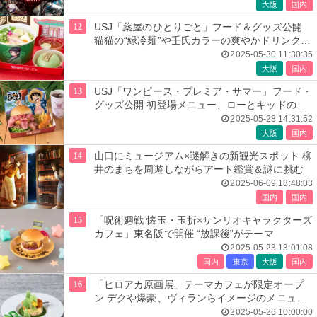
大阪
国内
12
USJ「薬屋のひとりごと」フード＆グッズ公開
猫猫の“緑冷麺”や壬氏カラーの爽やかドリンク登
場
2025-05-30 11:30:35
大阪
国内
13
USJ「ワンピース・プレミア・サマー」フード・
グッズ公開 初登場メニュー、ローとキッドの食
べ歩きフードなど
2025-05-28 14:31:52
大阪
国内
14
山口にミュージアム×謎解きの新観光スポット 柳
井のまちを周遊しながらアート鑑賞＆謎に挑む
2025-06-09 18:48:03
国内
国内
15
「呪術廻戦 懐玉・玉折×サンリオキャラクターズ
カフェ」東名阪で開催 “放課後”がテーマ
2025-05-23 13:01:08
国内
東京
大阪
国内
16
「ヒロアカ原画展」テーマカフェが限定オープ
ン デクや爆豪、ヴィランらイメージのメニュー
全26品
2025-05-26 10:00:00