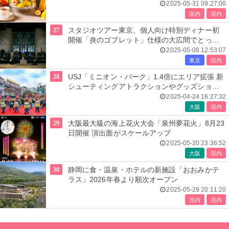
ー
2025-05-31 09:27:00
国内
国内
27
スタジオツアー東京、個人向け特別ディナー初
開催「炎のゴブレット」仕様の大広間でとって
おきの食体験
2025-05-08 12:53:07
東京
国内
28
USJ「ミニオン・パーク」1.4倍にエリア拡張 新
シューティングアトラクションやグッズショッ
プ導入
2025-04-24 16:27:32
大阪
国内
29
大阪最大級の海上花火大会「泉州夢花火」8月23
日開催 演出面がスケールアップ
2025-05-20 23:36:52
大阪
国内
30
静岡に食・温泉・ホテルの新施設「おおみかテ
ラス」2026年春より順次オープン
2025-05-29 20:11:20
国内
国内