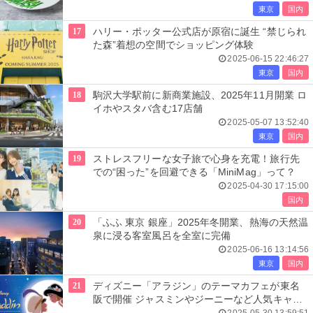
東京
国内
17
ハリー・ポッター公式店が原宿に誕生 “禁じられ
た森”着想の空間でショッピング体験
2025-06-15 22:46:27
東京
国内
18
駒沢大学駅前に新商業施設、2025年11月開業 ロ
イホやスタバ含む17店舗
2025-05-07 13:52:40
東京
国内
19
ストレスフリーな女子旅で心身を充電！旅行先
での“困った”を回避できる「MiniMag」って？
2025-04-30 17:15:00
国内
20
「ふふ 東京 銀座」2025年冬開業、熱海の天然温
泉に浸る客室風呂を全室に完備
2025-06-16 13:14:56
東京
国内
21
ディズニー「アラジン」のテーマカフェが東名
阪で開催 ジャスミンやジーニーなど人気キャラ
がメニュー化