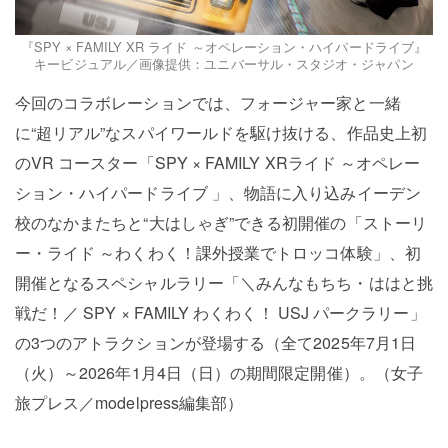
『SPY × FAMILY XR ライド ～オペレーション・ハイパードライブ』
キービジュアル／画像提供：ユニバーサル・スタジオ・ジャパン
今回のコラボレーションでは、フォージャー家と一緒
に“超リアル”なスパイワールドを駆け抜ける、作品史上初
のVR コースター「SPY × FAMILY XRライド ～オペレー
ション・ハイパードライブ 」、物語に入り込みイーデン
校のなかまたちと“大はしゃぎ”できる初開催の「ストーリ
ー・ライド ～わくわく！課外授業でトロッコ体験」、初
開催となるスペシャルラリー「＼みんなもちち・ははと挑
戦だ！／ SPY × FAMILY わくわく！ USJ パークラリー」
の3つのアトラクションが登場する（全て2025年7月1日
（火）～2026年1月4日（日）の期間限定開催）。（女子
旅プレス／modelpress編集部）