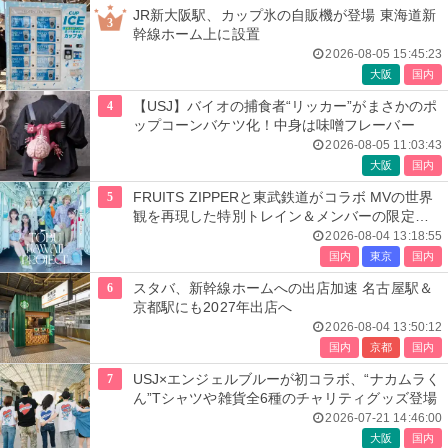
JR新大阪駅、カップ氷の自販機が登場 東海道新
3
幹線ホーム上に設置
2026-08-05 15:45:23
大阪
国内
4
【USJ】バイオの捕食者“リッカー”がまさかのポ
ップコーンバケツ化！中身は味噌フレーバー
2026-08-05 11:03:43
大阪
国内
5
FRUITS ZIPPERと東武鉄道がコラボ MVの世界
観を再現した特別トレイン＆メンバーの限定ア
ナウンス
2026-08-04 13:18:55
国内
東京
国内
6
スタバ、新幹線ホームへの出店加速 名古屋駅＆
京都駅にも2027年出店へ
2026-08-04 13:50:12
国内
京都
国内
7
USJ×エンジェルブルーが初コラボ、“ナカムラく
ん”Tシャツや雑貨全6種のチャリティグッズ登場
2026-07-21 14:46:00
大阪
国内