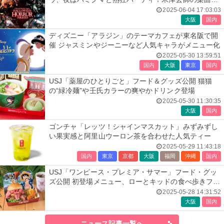
ラボ再び
2025-06-04 17:03:03
大阪
国内
ディズニー「アラジン」のテーマカフェが東名阪で開
催 ジャスミンやジーニーなど人気キャラがメニュー化
2025-05-30 13:59:51
国内
大阪
東京
国内
USJ「薬屋のひとりごと」フード＆グッズ公開 猫猫
の“緑冷麺”や壬氏カラーの爽やかドリンク登場
2025-05-30 11:30:35
大阪
国内
ゴンチャ「レッツ！シャインマスカット」みずみずし
い果実感と阿里山ウーロン茶を合わせた人気ティー
2025-05-29 11:43:18
国内
東京
京都
大阪
福岡
沖縄
国内
USJ「ワンピース・プレミア・サマー」フード・グッ
ズ公開 初登場メニュー、ローとキッドの食べ歩きフー
ドなど
2025-05-28 14:31:52
大阪
国内
ニュース記事一覧へ