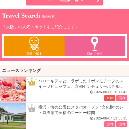
Travel Search
旅の検索
「大阪」の人気スポットをご紹介します♪
気分で探す
目的で探す
ニュースランキング
ハローキティとコラボしたリボンモチーフのス
1
イーツビュッフェ、京都センチュリーホテルで
開催
2026-08-06 16:17:42
京都
国内
横浜・海の公園にスタバオープン “文化財”のレ
2
トロ洋館で至福のコーヒー時間
2026-08-07 13:55:35
国内
国内