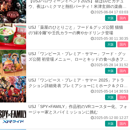
【USJハロウィーンイベント2025】昼はDJピカチュ
ウ、夜はハミクマと熱狂パーティ！米津玄師の楽曲コ
ラボ再び
2025-06-04 17:03:03
大阪
国内
USJ「薬屋のひとりごと」フード＆グッズ公開 猫猫
の“緑冷麺”や壬氏カラーの爽やかドリンク登場
2025-05-30 11:30:35
大阪
国内
USJ「ワンピース・プレミア・サマー」フード・グッ
ズ公開 初登場メニュー、ローとキッドの食べ歩きフー
ドなど
2025-05-28 14:31:52
大阪
国内
USJ「ワンピース・プレミア・サマー 2025」アトラ
クション詳細発表 プレミアショーにミホーク＆クロコ
ダイル参戦
2025-05-14 14:30:53
大阪
国内
USJ「SPY×FAMILY」作品初のVRコースター化、フォ
ージャー家とスパイミッションに挑む
2025-05-12 00:12:27
大阪
国内