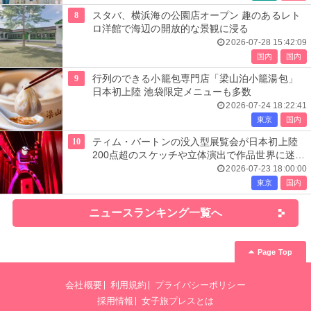
8
スタバ、横浜海の公園店オープン 趣のあるレト
ロ洋館で海辺の開放的な景観に浸る
2026-07-28 15:42:09
国内
国内
9
行列のできる小籠包専門店「梁山泊小籠湯包」
日本初上陸 池袋限定メニューも多数
2026-07-24 18:22:41
東京
国内
10
ティム・バートンの没入型展覧会が日本初上陸
200点超のスケッチや立体演出で作品世界に迷い
込む
2026-07-23 18:00:00
東京
国内
ニュースランキング一覧へ
Page Top
会社概要
利用規約
プライバシーポリシー
採用情報
女子旅プレスとは