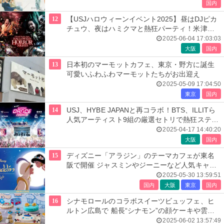
国内
12
【USJハロウィーンイベント2025】昼はDJピカ
チュウ、夜はハミクマと熱狂パーティ！米津玄
師の楽曲コラボ再び
2025-06-04 17:03:03
大阪
国内
13
日本初のマーモットカフェ、東京・野方に誕生
可愛いふわふわマーモットたちがお出迎え
2025-05-09 17:04:50
東京
国内
14
USJ、HYBE JAPANと再コラボ！BTS、ILLITら
人気アーティスト9組の厳選セトリで熱狂ステー
ジ届ける＜NO LIMIT！ サマー・ナイト＞
2025-04-17 14:40:20
大阪
国内
15
ディズニー「アラジン」のテーマカフェが東名
阪で開催 ジャスミンやジーニーなど人気キャラ
がメニュー化
2025-05-30 13:59:51
国内
大阪
東京
国内
16
シナモロールのコラボスイーツビュッフェ、ヒ
ルトン広島で 船長“シナモン”の顔ケーキや雲風
ムースなど
2025-06-02 13:57:49