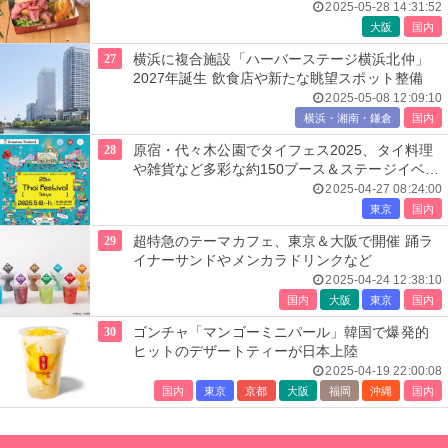
べ歩きフードなど
2025-05-28 14:31:52
大阪
国内
27
横浜に複合施設「ハーバーステージ横浜北仲」
2027年誕生 飲食店や新たな眺望スポット整備
2025-05-08 12:09:10
横浜・湘南・鎌倉
国内
28
原宿・代々木公園でタイフェス2025、タイ料理
や雑貨など多彩な約150ブース＆ステージイベン
トも
2025-04-27 08:24:00
東京
国内
29
超特急のテーマカフェ、東京＆大阪で開催 踊ラ
イナーサンドやメンカラドリンクなど
2025-04-24 12:38:10
国内
大阪
東京
国内
30
ゴンチャ「マンゴーミニパール」韓国で爆発的
ヒットのデザートティーが日本上陸
2025-04-19 22:00:08
国内
東京
京都
大阪
福岡
沖縄
国内