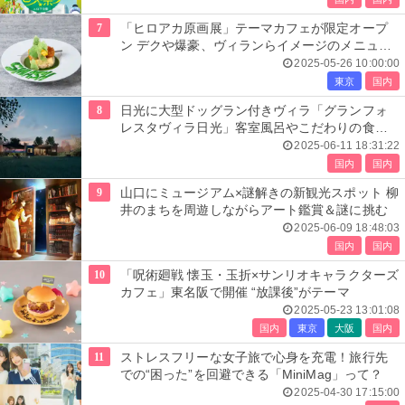
7
「ヒロアカ原画展」テーマカフェが限定オープ
ン デクや爆豪、ヴィランらイメージのメニュー
全26品
2025-05-26 10:00:00
東京
国内
8
日光に大型ドッグラン付きヴィラ「グランフォ
レスタヴィラ日光」客室風呂やこだわりの食で
上質な滞在提供
2025-06-11 18:31:22
国内
国内
9
山口にミュージアム×謎解きの新観光スポット 柳
井のまちを周遊しながらアート鑑賞＆謎に挑む
2025-06-09 18:48:03
国内
国内
10
「呪術廻戦 懐玉・玉折×サンリオキャラクターズ
カフェ」東名阪で開催 “放課後”がテーマ
2025-05-23 13:01:08
国内
東京
大阪
国内
11
ストレスフリーな女子旅で心身を充電！旅行先
での“困った”を回避できる「MiniMag」って？
2025-04-30 17:15:00