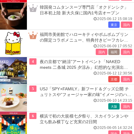
韓国発コムタンスープ専門店「オクドンシク」
2
日本初上陸 新大久保に国内1号店オープン
2025-06-12 15:08:19
東京
国内
福岡市美術館でハローキティやポムポムプリン
3
の限定コラボメニュー、特典付きビーフカレー
やアップルパイなど
2025-06-09 17:05:52
国内
福岡
国内
4
夜の京都で“納涼”アートイベント「NAKED
meets 二条城 2025 夕涼み」幻想的な光演出や
屋台も出店
2025-06-12 12:30:56
京都
国内
5
USJ「SPY×FAMILY」新フード＆グッズ公開 チ
ュリトスや“フォージャー家の味”イメージのハン
バーグセット
2025-06-10 14:23:15
大阪
国内
6
横浜で初の大規模七夕祭り、スカイランタンや
立ち飲み横丁など充実の2日間
2025-06-05 14:32:24
国内
国内