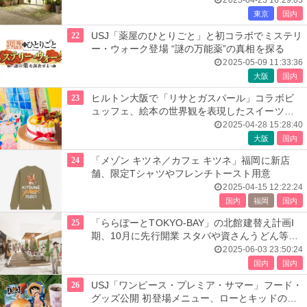
2025-04-23 16:29:03
東京
国内
22
USJ「薬屋のひとりごと」と初コラボでミステリ
ー・ウォーク登場 “謎の万能薬”の真相を探る
2025-05-09 11:33:36
大阪
国内
23
ヒルトン大阪で「リサとガスパール」コラボビ
ュッフェ、絵本の世界観を表現したスイーツ約
25種
2025-04-28 15:28:40
大阪
国内
24
「メゾン キツネ／カフェ キツネ」福岡に新店
舗、限定Tシャツやフレンチトースト用意
2025-04-15 12:22:24
国内
福岡
国内
25
「ららぽーとTOKYO-BAY」の北館建替え計画I
期、10月に先行開業 スタバや資さんうどん等94
店舗
2025-06-03 23:50:24
国内
国内
26
USJ「ワンピース・プレミア・サマー」フード・
グッズ公開 初登場メニュー、ローとキッドの食