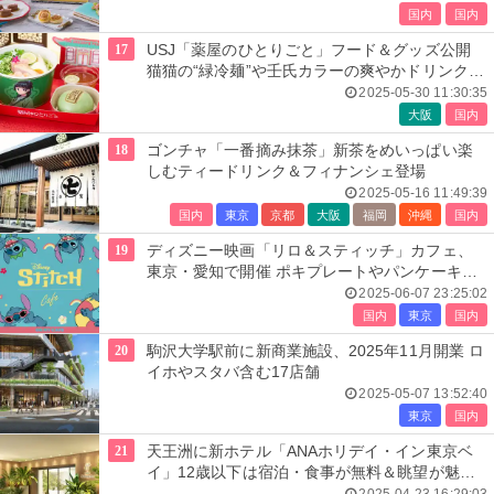
国内
国内
17
USJ「薬屋のひとりごと」フード＆グッズ公開
猫猫の“緑冷麺”や壬氏カラーの爽やかドリンク登
場
2025-05-30 11:30:35
大阪
国内
18
ゴンチャ「一番摘み抹茶」新茶をめいっぱい楽
しむティードリンク＆フィナンシェ登場
2025-05-16 11:49:39
国内
東京
京都
大阪
福岡
沖縄
国内
19
ディズニー映画「リロ＆スティッチ」カフェ、
東京・愛知で開催 ポキプレートやパンケーキな
ど夏気分のカラフルメニュー
2025-06-07 23:25:02
国内
東京
国内
20
駒沢大学駅前に新商業施設、2025年11月開業 ロ
イホやスタバ含む17店舗
2025-05-07 13:52:40
東京
国内
21
天王洲に新ホテル「ANAホリデイ・イン東京ベ
イ」12歳以下は宿泊・食事が無料＆眺望が魅力
の全132室