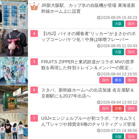
JR新大阪駅、カップ氷の自販機が登場 東海道新
3
幹線ホーム上に設置
2026-08-05 15:45:23
大阪
国内
4
【USJ】バイオの捕食者“リッカー”がまさかのポ
ップコーンバケツ化！中身は味噌フレーバー
2026-08-05 11:03:43
大阪
国内
5
FRUITS ZIPPERと東武鉄道がコラボ MVの世界
観を再現した特別トレイン＆メンバーの限定ア
ナウンス
2026-08-04 13:18:55
国内
東京
国内
6
スタバ、新幹線ホームへの出店加速 名古屋駅＆
京都駅にも2027年出店へ
2026-08-04 13:50:12
国内
京都
国内
7
USJ×エンジェルブルーが初コラボ、“ナカムラく
ん”Tシャツや雑貨全6種のチャリティグッズ登場
2026-07-21 14:46:00
大阪
国内