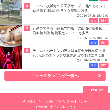
8
スタバ、横浜海の公園店オープン 趣のあるレト
ロ洋館で海辺の開放的な景観に浸る
2026-07-28 15:42:09
国内
国内
9
行列のできる小籠包専門店「梁山泊小籠湯包」
日本初上陸 池袋限定メニューも多数
2026-07-24 18:22:41
東京
国内
10
ティム・バートンの没入型展覧会が日本初上陸
200点超のスケッチや立体演出で作品世界に迷い
込む
2026-07-23 18:00:00
東京
国内
ニュースランキング一覧へ
Page Top
会社概要
利用規約
プライバシーポリシー
採用情報
女子旅プレスとは