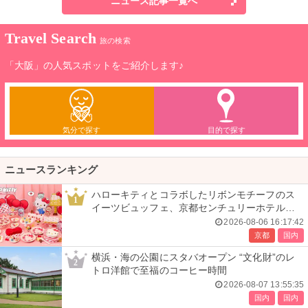
ニュース記事一覧へ
Travel Search
旅の検索
「大阪」の人気スポットをご紹介します♪
気分で探す
目的で探す
ニュースランキング
ハローキティとコラボしたリボンモチーフのス
1
イーツビュッフェ、京都センチュリーホテルで
開催
2026-08-06 16:17:42
京都
国内
横浜・海の公園にスタバオープン “文化財”のレ
2
トロ洋館で至福のコーヒー時間
2026-08-07 13:55:35
国内
国内