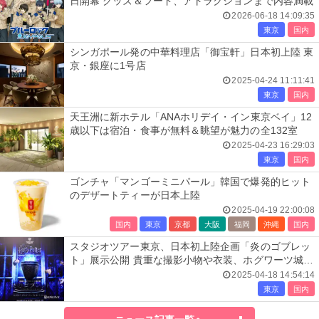
日開幕 グッズ＆フード、アトラクションまで内容満載
2026-06-18 14:09:35
東京
国内
シンガポール発の中華料理店「御宝軒」日本初上陸 東
京・銀座に1号店
2025-04-24 11:11:41
東京
国内
天王洲に新ホテル「ANAホリデイ・イン東京ベイ」12
歳以下は宿泊・食事が無料＆眺望が魅力の全132室
2025-04-23 16:29:03
東京
国内
ゴンチャ「マンゴーミニパール」韓国で爆発的ヒット
のデザートティーが日本上陸
2025-04-19 22:00:08
国内
東京
京都
大阪
福岡
沖縄
国内
スタジオツアー東京、日本初上陸企画「炎のゴブレッ
ト」展示公開 貴重な撮影小物や衣装、ホグワーツ城の
映像演出も
2025-04-18 14:54:14
東京
国内