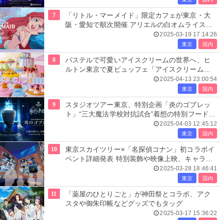
7
「リトル・マーメイド」限定カフェが東京・大
阪・愛知で順次開催 アリエルの白オムライスや
アフヌンなど
2025-03-19 17:14:26
東京
国内
8
パステルで可愛いアイスクリームの世界へ、ヒ
ルトン東京で夏ビュッフェ「アイスクリーム・
リパブリック」開催
2025-04-13 23:00:54
東京
国内
9
スタジオツアー東京、特別企画「炎のゴブレッ
ト」“三大魔法学校対抗試合”着想の特別フードや
アクティビティ登場
2025-04-03 12:45:12
東京
国内
10
東京スカイツリー×「名探偵コナン」初コラボイ
ベント詳細発表 特別装飾や映像上映、キャラ達
の限定メニュー＆グッズも
2025-03-28 18:46:41
東京
国内
11
「薬屋のひとりごと」が神田祭とコラボ、アク
スタや御朱印帳などグッズでもタッグ
2025-03-17 15:36:22