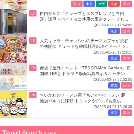
国内
東京
大阪
京都
国内
17
自由が丘に「クレープとエスプレッソと自由
形」濃厚ドバイチョコ使用の限定クレープも提
供
2025-03-07 11:54:09
東京
国内
18
人気キャラ・チェゴシムのテーマカフェが渋谷
で初開催 キュートな韓国料理BOXやドーナツな
ど
2025-02-28 17:23:15
東京
国内
19
赤坂で屋外イベント「TBS DRAMA Garden」初
開催 TBS新ドラマの場面写真展示＆キッチンカ
ーも
2025-03-27 22:32:55
東京
国内
20
ちいかわのラーメン屋「ちいかわラーメン 豚」
池袋パルコに移転 ドリンクやグッズも提供
2025-04-07 13:26:39
東京
国内
Travel Search
旅の検索