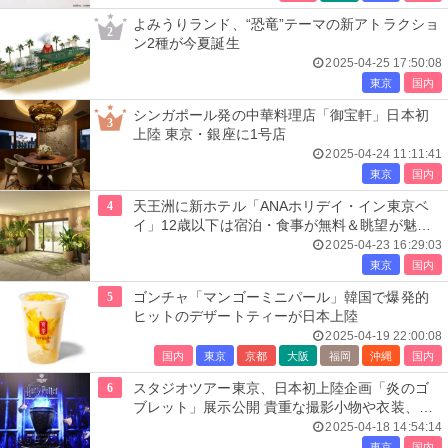
よみうりランド、“恐竜”テーマの新アトラクショ
2
ン2種が今夏誕生
2025-04-25 17:50:08
東京
国内
シンガポール発の中華料理店「御宝軒」日本初
3
上陸 東京・銀座に1号店
2025-04-24 11:11:41
東京
国内
4
天王洲に新ホテル「ANAホリデイ・イン東京ベ
イ」12歳以下は宿泊・食事が無料＆眺望が魅力
の全132室
2025-04-23 16:29:03
東京
国内
5
ゴンチャ「マンゴーミニパール」韓国で爆発的
ヒットのデザートティーが日本上陸
2025-04-19 22:00:08
国内
東京
京都
大阪
福岡
沖縄
国内
6
スタジオツアー東京、日本初上陸企画「炎のゴ
ブレット」展示公開 貴重な撮影小物や衣装、ホ
グワーツ城の映像演出も
2025-04-18 14:54:14
東京
国内