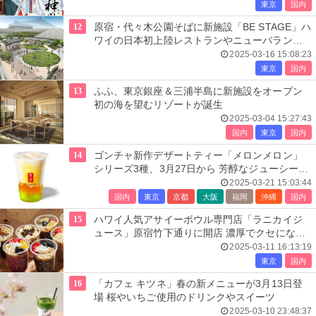
東京
国内
12
原宿・代々木公園そばに新施設「BE STAGE」ハ
ワイの日本初上陸レストランやニューバランス
など8店舗
2025-03-16 15:08:23
東京
国内
13
ふふ、東京銀座＆三浦半島に新施設をオープン
初の海を望むリゾートが誕生
2025-03-04 15:27:43
国内
東京
国内
14
ゴンチャ新作デザートティー「メロンメロン」
シリーズ3種、3月27日から 芳醇なジューシーさ
広がる
2025-03-21 15:03:44
国内
東京
京都
大阪
福岡
沖縄
国内
15
ハワイ人気アサイーボウル専門店「ラニカイジ
ュース」原宿竹下通りに開店 濃厚でクセになる
味届ける
2025-03-11 16:13:19
東京
国内
16
「カフェ キツネ」春の新メニューが3月13日登
場 桜やいちご使用のドリンクやスイーツ
2025-03-10 23:48:37