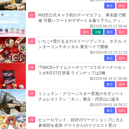
2025-09-07 21:45:56
東京
国内
22
RIIZE公式キャラ初のテーマカフェ、東名阪で開
催 可愛いフードやデザート＆撮り下ろしグッズ
も
2025-08-20 12:08:46
国内
大阪
東京
国内
23
いちご×雪だるまのスイーツブッフェ、ホテル イ
ンターコンチネンタル 東京ベイで開催
2025-09-23 23:12:29
東京
国内
24
“TWICE×アイムドーナツ？”コラボドーナツセッ
トが8月27日登場 ラインナップは2種
2025-08-19 17:36:06
東京
国内
25
ミシュラン・グリーンスター受賞のモダンベト
ナムレストラン「ネン」東京・代官山に誕生
2025-09-02 16:58:27
東京
国内
26
ピューロランド、好評のワークショップに大人
参加回を追加 ゲストからのリクエスト受け