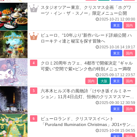
スタジオツアー東京、クリスマス企画「ホグワ
2
ーツ・イン・ザ・スノー」限定メニュー公開
2025-10-21 12:00:00
東京
国内
ピューロ、“10年ぶり”新作パレード詳細公開 ハ
3
ローキティ達と秘宝を探す冒険へ
2025-10-16 14:19:17
東京
国内
4
クロミ20周年カフェ、4都市で開催決定 “ギャル
可愛い”空間で紫×ピンク色の特別メニュー満喫
2025-09-17 12:23:57
国内
大阪
東京
国内
5
六本木ヒルズ冬の風物詩「けやき坂イルミネー
ション」11月4日点灯、恒例のクリスマスマーケ
ットも開催
2025-09-30 12:30:59
東京
国内
6
ピューロランド、クリスマスイベント
「Puroland Illumination Christmas」JO1×サンリ
オのキャラが初登場
2025-10-08 15:04:55
東京
国内