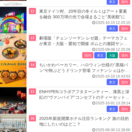
東京
国内
12
東京ドイツ村、20年目の冬イルミはアート要素
を融合 300万球の光で会場まるごと“美術館”に
2025-10-15 12:25:10
東京
国内
13
劇場版「チェンソーマン レゼ篇」テーマカフェ
が東京・大阪・愛知で開催 ボムとの激闘サンド
やレゼのチョーカーパンケーキなど
2025-09-08 12:25:28
国内
東京
大阪
国内
14
ちいかわベーカリー、ハロウィン仕様の“黒猫パ
ン”や秋ぶどうドリンク登場 フィナンシェはかぼ
ちゃ味に
2025-10-10 14:43:03
東京
国内
15
ENHYPENコラボアフタヌーンティー、漆黒と深
紅の“ヴァンパイア”コンセプトのティーセット提
供
2025-10-01 13:29:14
東京
国内
16
2025年新規開業ホテル注目ランキング 旅の目的
地にしたいのはどこ？
2025-09-30 13:28:00