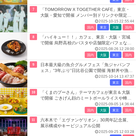
7
「TOMORROW X TOGETHER CAFE」東京・
大阪・愛知で開催 メンバー別ドリンクや限定ビ
ジュのグッズ
2025-10-15 22:55:44
国内
東京
大阪
国内
8
「ハイキュー！！」カフェ、東京・大阪・宮城
で開催 烏野高校のパスタや店舗限定パフェなど
提供
2025-08-26 12:28:00
国内
大阪
東京
国内
9
日本最大級の魚介グルメフェス「魚ジャパンフ
ェス」“3年ぶり”日比谷公園で開催 海鮮丼や漁師
飯まで
2025-10-14 13:47:37
東京
国内
10
「くまのプーさん」テーマカフェが東京＆大阪
で開催 ごきげん顔のミートボールライスや蜂蜜
色ドリンクなど
2025-09-05 14:36:44
国内
大阪
東京
国内
11
六本木で「エヴァンゲリオン」30周年記念展、
展示構成やキービジュアル公開
2025-09-25 12:03:28