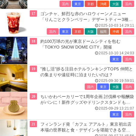
国内
東京
京都
沖縄
大阪
国内
17
ゴンチャ、鮮烈な赤のハロウィーンメニュー
「りんごとクランベリー」デザートティー3種登
場
2025-10-03 14:29:11
国内
東京
京都
大阪
福岡
沖縄
国内
18
約100万球の光が東京ドームシティを包む
「TOKYO SNOW DOME CITY」開催
2025-10-10 14:24:03
東京
国内
19
"推し活"捗る注目ホテルランキングTOP5 仲間と
の集まりや遠征時に泊まりたいのは？
2025-09-30 19:59:01
国内
東京
大阪
国内
20
ちいかわベーカリーで1周年企画 討伐棒や報酬袋
がパンに！新作グッズやドリンクスタンドも限
定登場
2025-09-29 13:21:07
東京
国内
21
フィンランド発「カフェ アアルト」東京初出店
本場の世界観と食・デザインを堪能できる空間
に