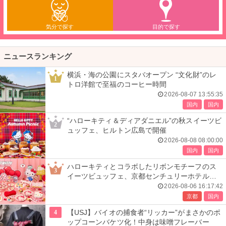
気分で探す
目的で探す
ニュースランキング
横浜・海の公園にスタバオープン “文化財”のレ
1
トロ洋館で至福のコーヒー時間
2026-08-07 13:55:35
国内
国内
“ハローキティ＆ディアダニエル”の秋スイーツビ
2
ュッフェ、ヒルトン広島で開催
2026-08-08 08:00:00
国内
国内
ハローキティとコラボしたリボンモチーフのス
3
イーツビュッフェ、京都センチュリーホテルで
開催
2026-08-06 16:17:42
京都
国内
4
【USJ】バイオの捕食者“リッカー”がまさかのポ
ップコーンバケツ化！中身は味噌フレーバー