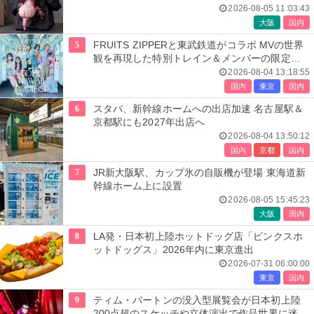
2026-08-05 11:03:43
大阪
国内
5
FRUITS ZIPPERと東武鉄道がコラボ MVの世界
観を再現した特別トレイン＆メンバーの限定ア
ナウンス
2026-08-04 13:18:55
国内
東京
国内
6
スタバ、新幹線ホームへの出店加速 名古屋駅＆
京都駅にも2027年出店へ
2026-08-04 13:50:12
国内
京都
国内
7
JR新大阪駅、カップ氷の自販機が登場 東海道新
幹線ホーム上に設置
2026-08-05 15:45:23
大阪
国内
8
LA発・日本初上陸ホットドッグ店「ピンクスホ
ットドッグス」2026年内に東京進出
2026-07-31 06:00:00
東京
国内
9
ティム・バートンの没入型展覧会が日本初上陸
200点超のスケッチや立体演出で作品世界に迷い