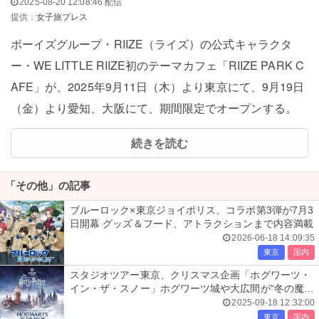
2025-08-20 12:08:46 配信
提供：
女子旅プレス
ボーイズグループ・RIIZE（ライズ）の公式キャラクタ
ー・WE LITTLE RIIZE初のテーマカフェ「RIIZE PARK C
AFE」が、2025年9月11日（木）より東京にて、9月19日
（金）より愛知、大阪にて、期間限定でオープンする。
続きを読む
「その他」の記事
ブルーロック×東京ジョイポリス、コラボ第3弾が7月3
日開幕 グッズ＆フード、アトラクションまで内容満載
2026-06-18 14:09:35
東京
国内
スタジオツアー東京、クリスマス企画「ホグワーツ・
イン・ザ・スノー」ホグワーツ城や大広間が“冬の魔
法”にかかる
2025-09-18 12:32:00
東京
国内