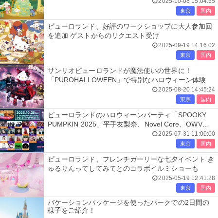
登場
2025-10-08 15:04:55
東京
国内
ピューロランド、好評のワークショップに大人参加回
を追加 ゲストからのリクエスト受け
2025-09-19 14:16:02
東京
国内
サンリオピューロランドが魔法使いの世界に！
「PUROHALLOWEEN」で特別なハロウィーン体験
2025-08-20 14:45:24
東京
国内
ピューロランドのハロウィーンパーティ「SPOOKY
PUMPKIN 2025」平手友梨奈、Novel Core、OWVら
参加発表
2025-07-31 11:00:00
東京
国内
ピューロランド、フレンチガーリーな七夕イベント き
ゅるりんってしてみてとのコラボイルミショーも
2025-05-19 12:41:28
東京
国内
バケーションパッケージを使ったパークでの2日間の
様子をご紹介！