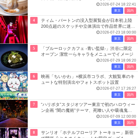
2026-07-24 18:22:41
東京
国内
4
ティム・バートンの没入型展覧会が日本初上陸
200点超のスケッチや立体演出で作品世界に迷い
込む
2026-07-23 18:00:00
東京
国内
5
「ブルーロックカフェ -青い監獄-」渋谷に限定
オープン 潔世一らキャラをメニューでイメージ
2026-07-29 18:06:20
東京
国内
6
映画「ちいかわ」×横浜市コラボ、大観覧車のキ
ュートな特別演出やフォトスポット設置
2026-07-27 17:26:27
東京
国内
7
“ハリポタ”スタジオツアー東京で初のハロウィー
ン企画 “闇の魔術”テーマ、死喰い人や吸魂鬼も
出現
2026-07-09 12:00:00
東京
国内
8
サンリオ「ホテルフローリア トーキョー」新宿