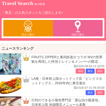
Travel Search
旅の検索
「東京」の人気スポットをご紹介します♪
気分で探す
目的で探す
ニュースランキング
FRUITS ZIPPERと東武鉄道がコラボ MVの世界
1
観を再現した特別トレイン＆メンバーの限定ア
ナウンス
2026-08-04 13:18:55
国内
東京
国内
LA発・日本初上陸ホットドッグ店「ピンクスホ
2
ットドッグス」2026年内に東京進出
2026-07-31 06:00:00
東京
国内
行列のできる小籠包専門店「梁山泊小籠湯包」
3
日本初上陸 池袋限定メニューも多数