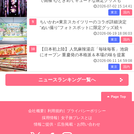
で開催 心ときめくキュートな限定グッズも
2026-07-02 15:14:41
東京
国内
9
ちいかわ×東京スカイツリーのコラボ詳細決定
“ぬい撮り”フォトスポットに限定グッズ続々
2026-06-19 18:06:03
東京
国内
10
【日本初上陸】人気麻辣湯店「毎味毎客」池袋
にオープン 重慶発の本格派＆本場の味を提案
2026-06-11 14:59:08
東京
国内
ニュースランキング一覧へ
Page Top
会社概要
利用規約
プライバシーポリシー
採用情報
女子旅プレスとは
情報ご提供・広告掲載・お問い合わせ