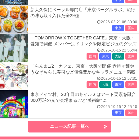
新大久保にベーグル専門店「東京ベーグルラボ」流行
の味も取り入れた全29種
2026-02-21 08:30:00
東京
国内
「TOMORROW X TOGETHER CAFE」東京・大阪・
愛知で開催 メンバー別ドリンクや限定ビジュのグッズ
2025-10-15 22:55:44
国内
東京
大阪
国内
「らんま1/2」カフェ、東京・大阪で開催 赤担々麺や
うなぎちらし寿司など個性豊かなキャラメニュー満載
2025-10-15 12:57:31
国内
大阪
東京
国内
東京ドイツ村、20年目の冬イルミはアート要素を融合
300万球の光で会場まるごと“美術館”に
2025-10-15 12:25:10
東京
国内
ニュース記事一覧へ