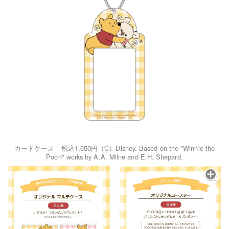
カードケース 税込1,650円（C）Disney. Based on the "Winnie the
Pooh" works by A.A. Milne and E.H. Shepard.