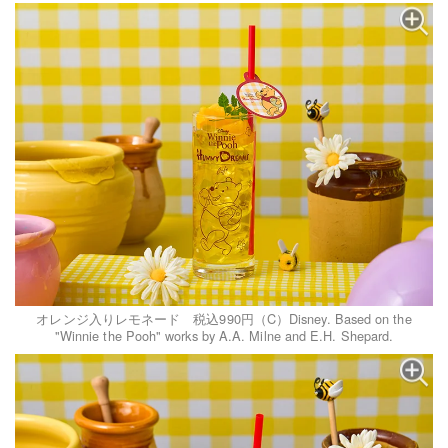
オレンジ入りレモネード 税込990円（C）Disney. Based on the
"Winnie the Pooh" works by A.A. Milne and E.H. Shepard.