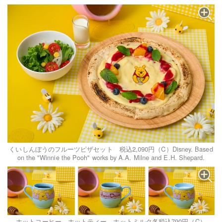
くいしんぼうのフルーツピザセット 税込2,090円（C）Disney. Based
on the "Winnie the Pooh" works by A.A. Milne and E.H. Shepard.
ホットコーヒー、ホットティー、ホットミルク各税込790円（C）