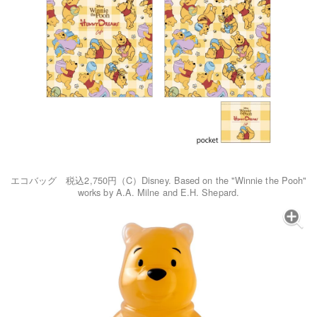
エコバッグ 税込2,750円（C）Disney. Based on the "Winnie the Pooh"
works by A.A. Milne and E.H. Shepard.