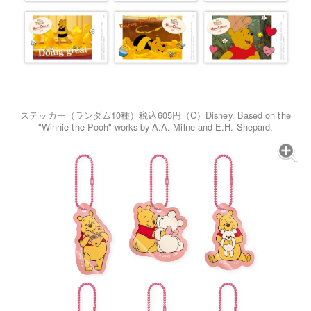
ステッカー（ランダム10種）税込605円（C）Disney. Based on the
"Winnie the Pooh" works by A.A. Milne and E.H. Shepard.