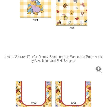
巾着 税込1,540円（C）Disney. Based on the "Winnie the Pooh" works
by A.A. Milne and E.H. Shepard.