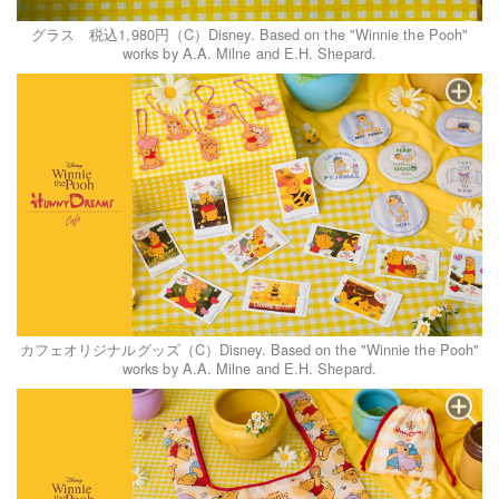
グラス 税込1,980円（C）Disney. Based on the "Winnie the Pooh"
works by A.A. Milne and E.H. Shepard.
カフェオリジナルグッズ（C）Disney. Based on the "Winnie the Pooh"
works by A.A. Milne and E.H. Shepard.