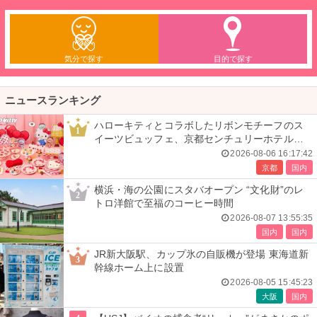
気分で探す
目的で探す
ニュースランキング
ハローキティとコラボしたリボンモチーフのス
1
イーツビュッフェ、京都センチュリーホテルで
開催
2026-08-06 16:17:42
京都
国内
横浜・海の公園にスタバオープン “文化財”のレ
2
トロ洋館で至福のコーヒー時間
2026-08-07 13:55:35
国内
国内
JR新大阪駅、カップ氷の自販機が登場 東海道新
3
幹線ホーム上に設置
2026-08-05 15:45:23
大阪
国内