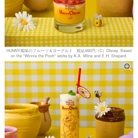
HUNNY風味のフルーツ＆ヨーグルト 税込990円（C）Disney. Based
on the "Winnie the Pooh" works by A.A. Milne and E.H. Shepard.