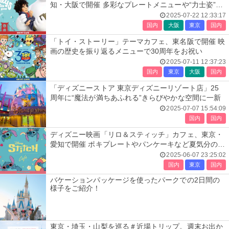
知・大阪で開催 多彩なプレートメニューや“力士姿”ド
リンク提供
2025-07-22 12:33:17
国内
大阪
東京
国内
「トイ・ストーリー」テーマカフェ、東名阪で開催 映
画の歴史を振り返るメニューで30周年をお祝い
2025-07-11 12:37:23
国内
東京
大阪
国内
「ディズニーストア 東京ディズニーリゾート店」25
周年に“魔法が満ちあふれる”きらびやかな空間に一新
2025-07-07 15:54:09
国内
国内
ディズニー映画「リロ＆スティッチ」カフェ、東京・
愛知で開催 ポキプレートやパンケーキなど夏気分のカ
ラフルメニュー
2025-06-07 23:25:02
国内
東京
国内
バケーションパッケージを使ったパークでの2日間の
様子をご紹介！
東京・埼玉・山梨を巡る＃近場トリップ。週末お出か