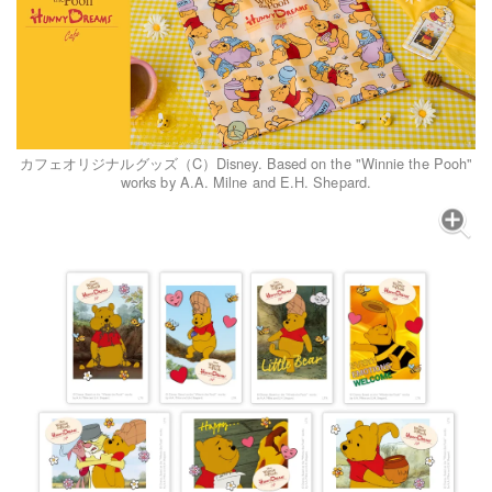
カフェオリジナルグッズ（C）Disney. Based on the "Winnie the Pooh"
works by A.A. Milne and E.H. Shepard.