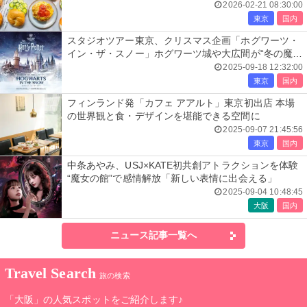
2026-02-21 08:30:00
東京
国内
スタジオツアー東京、クリスマス企画「ホグワーツ・
イン・ザ・スノー」ホグワーツ城や大広間が“冬の魔
法”にかかる
2025-09-18 12:32:00
東京
国内
フィンランド発「カフェ アアルト」東京初出店 本場
の世界観と食・デザインを堪能できる空間に
2025-09-07 21:45:56
東京
国内
中条あやみ、USJ×KATE初共創アトラクションを体験
“魔女の館”で感情解放「新しい表情に出会える」
2025-09-04 10:48:45
大阪
国内
ニュース記事一覧へ
Travel Search
旅の検索
「大阪」の人気スポットをご紹介します♪