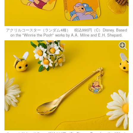
アクリルコースター（ランダム4種） 税込990円（C）Disney. Based
on the "Winnie the Pooh" works by A.A. Milne and E.H. Shepard.