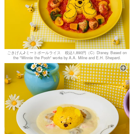
ごきげん♪ミートボールライス 税込1,890円（C）Disney. Based on
the "Winnie the Pooh" works by A.A. Milne and E.H. Shepard.