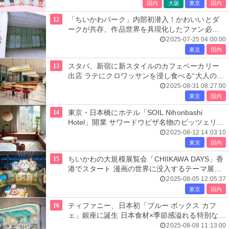
国内
大阪
東京
国内
12
「ちいかわパーク」内部初潜入！かわいいとダ
ークが共存、作品世界を具現化したファン必見
の空間をレポ
2025-07-25 04:00:00
東京
国内
13
スタバ、新宿に新スタイルのカフェベーカリー
出店 ラテにクロワッサンを浸し食べる“大人のご
褒美体験”提案
2025-08-31 08:27:00
東京
国内
14
東京・日本橋にホテル「SOIL Nihonbashi
Hotel」開業 サワードウピザ名物のピッツェリア
も併設
2025-08-12 14:03:10
東京
国内
15
ちいかわの大規模展覧会「CHIIKAWA DAYS」香
港でスタート 漫画の世界に没入するテーマ展示
や巨大バルーンも
2025-08-05 12:05:37
東京
国内
16
ティファニー、日本初「ブルー ボックス カフ
ェ」銀座に誕生 日本食材×季節感溢れる特別なメ
ニュー
2025-08-08 11:13:00