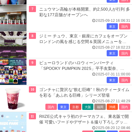
7
ニュウマン高輪が本格開業、約2,500人が行列 多
彩な177店舗がオープンへ
2025-09-12 16:06:31
東京
国内
8
ジミー チュウ、東京・銀座にカフェをオープン
ロンドンの風を感じる空間＆英国メニューを提
供
2025-08-27 18:02:23
東京
国内
9
ピューロランドのハロウィーンパーティ
「SPOOKY PUMPKIN 2025」平手友梨奈、
Novel Core、OWVら参加発表
2025-07-31 11:00:00
東京
国内
10
ゴンチャに贅沢な“飲む巨峰”！秋のティータイム
を彩る「あふれる巨峰」シリーズ登場
2025-08-27 11:48:29
国内
東京
京都
大阪
福岡
沖縄
国内
11
RIIZE公式キャラ初のテーマカフェ、東名阪で開
催 可愛いフードやデザート＆撮り下ろしグッズ
も
2025-08-20 12:08:46