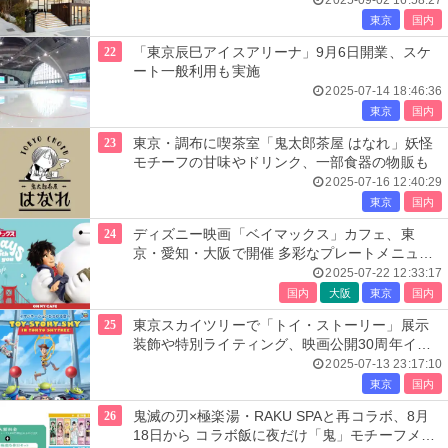
2025-09-02 16:58:27
東京
国内
22
「東京辰巳アイスアリーナ」9月6日開業、スケ
ート一般利用も実施
2025-07-14 18:46:36
東京
国内
23
東京・調布に喫茶室「鬼太郎茶屋 はなれ」妖怪
モチーフの甘味やドリンク、一部食器の物販も
2025-07-16 12:40:29
東京
国内
24
ディズニー映画「ベイマックス」カフェ、東
京・愛知・大阪で開催 多彩なプレートメニュー
や“力士姿”ドリンク提供
2025-07-22 12:33:17
国内
大阪
東京
国内
25
東京スカイツリーで「トイ・ストーリー」展示
装飾や特別ライティング、映画公開30周年イベ
ント開催
2025-07-13 23:17:10
東京
国内
26
鬼滅の刃×極楽湯・RAKU SPAと再コラボ、8月
18日から コラボ飯に夜だけ「鬼」モチーフメニ