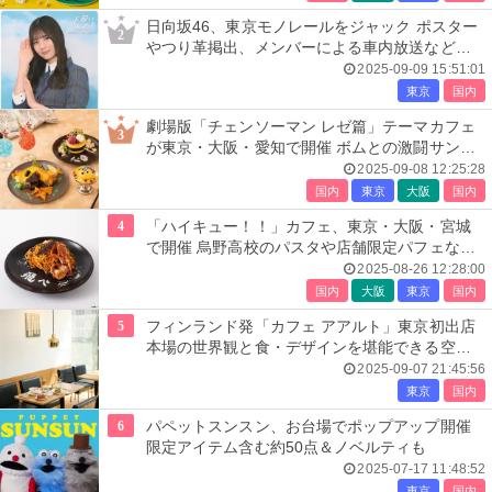
日向坂46、東京モノレールをジャック ポスター
2
やつり革掲出、メンバーによる車内放送など実
施
2025-09-09 15:51:01
東京
国内
劇場版「チェンソーマン レゼ篇」テーマカフェ
3
が東京・大阪・愛知で開催 ボムとの激闘サンド
やレゼのチョーカーパンケーキなど
2025-09-08 12:25:28
国内
東京
大阪
国内
4
「ハイキュー！！」カフェ、東京・大阪・宮城
で開催 烏野高校のパスタや店舗限定パフェなど
提供
2025-08-26 12:28:00
国内
大阪
東京
国内
5
フィンランド発「カフェ アアルト」東京初出店
本場の世界観と食・デザインを堪能できる空間
に
2025-09-07 21:45:56
東京
国内
6
パペットスンスン、お台場でポップアップ開催
限定アイテム含む約50点＆ノベルティも
2025-07-17 11:48:52
東京
国内