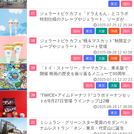
東京
国内
17
ジェラートピケカフェ「ドラえもん」とコラボ
特別仕様のクレープやジェラート、ソーダが登
場
2025-07-25 12:25:34
国内
東京
大阪
沖縄
国内
18
ジェラートピケカフェ“桃＆マスカット”秋限定ク
レープやジェラート、フロート登場
2025-08-28 12:42:58
国内
東京
大阪
沖縄
国内
19
「トイ・ストーリー」テーマカフェ、東名阪で
開催 映画の歴史を振り返るメニューで30周年を
お祝い
2025-07-11 12:37:23
国内
東京
大阪
国内
20
“TWICE×アイムドーナツ？”コラボドーナツセッ
トが8月27日登場 ラインナップは2種
2025-08-19 17:36:06
東京
国内
21
ミシュラン・グリーンスター受賞のモダンベト
ナムレストラン「ネン」東京・代官山に誕生