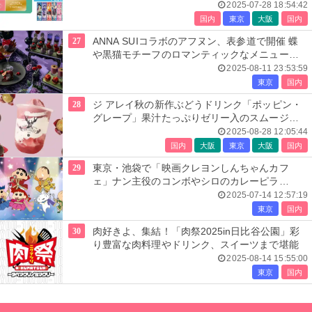
ューも
2025-07-28 18:54:42
国内
東京
大阪
国内
27
ANNA SUIコラボのアフヌン、表参道で開催 蝶
や黒猫モチーフのロマンティックなメニュー提
供
2025-08-11 23:53:59
東京
国内
28
ジ アレイ秋の新作ぶどうドリンク「ポッピン・
グレープ」果汁たっぷりゼリー入のスムージー
＆ソーダの2種
2025-08-28 12:05:44
国内
大阪
東京
大阪
国内
29
東京・池袋で「映画クレヨンしんちゃんカフ
ェ」ナン主役のコンボやシロのカレーピラ
フ、“味変”ラッシー提供
2025-07-14 12:57:19
東京
国内
30
肉好きよ、集結！「肉祭2025in日比谷公園」彩
り豊富な肉料理やドリンク、スイーツまで堪能
2025-08-14 15:55:00
東京
国内