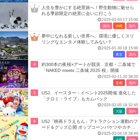
人生を豊かにする絶景旅へ！野生動物に魅せら
2
れる季節限定の絶景に会いに行こう
2025-02-03 17:15:00
国内
沖縄
国内
夢中になれる新しい世界へ、環境に優しくスリ
3
リングなエンタメ体験してみない？
2025-01-30 18:15:00
東京
国内
4
約300本の夜桜×アートが競演、京都・二条城で
「NAKED meets 二条城 2025 桜」開催
2025-02-11 20:38:20
京都
国内
5
USJ、イースター・イベント2025開催 進化した
「クロミ・ライブ」もカムバック
2025-02-05 18:32:45
大阪
国内
6
USJ「映画ドラえもん」アトラクション連動のフ
ード＆グッズ公開 ポップコーンバケツやカチュ
ーシャなど
2025-02-04 16:34:44
大阪
国内