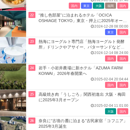
2025-01-13 22:37:48
国内
東京
大阪
福岡
国内
22
“推し色部屋”に泊まれるホテル「OCICA
OSHIAGE TOKYO」東京・押上に2025年オープ
ン
2024-12-28 08:00:00
東京
国内
23
熱海にヨーグルト専門店「熱海ヨーグルト発酵
所」ドリンクやアサイー、バターサンドなどお
土産品も
2024-12-14 08:24:00
国内
国内
24
岩手・小岩井農場に新ホテル「AZUMA FARM
KOIWAI」2026年春開業へ
2025-02-04 20:04:44
国内
国内
25
高級焼き肉「うしごろ」関西初進出 大阪・梅田
に2025年3月オープン
2025-02-04 11:01:00
大阪
国内
26
奈良に“古墳の麓に泊まる”古民家宿「コフニア」
2025年3月誕生