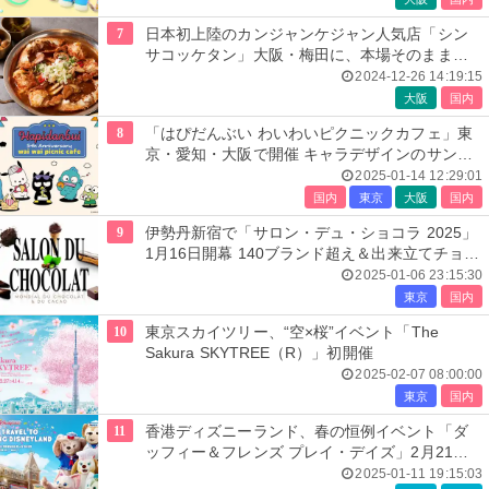
7
日本初上陸のカンジャンケジャン人気店「シン
サコッケタン」大阪・梅田に、本場そのままの
美味しさ提供
2024-12-26 14:19:15
大阪
国内
8
「はぴだんぶい わいわいピクニックカフェ」東
京・愛知・大阪で開催 キャラデザインのサンド
イッチやドリンクなど
2025-01-14 12:29:01
国内
東京
大阪
国内
9
伊勢丹新宿で「サロン・デュ・ショコラ 2025」
1月16日開幕 140ブランド超え＆出来立てチョコ
菓子も充実
2025-01-06 23:15:30
東京
国内
10
東京スカイツリー、“空×桜”イベント「The
Sakura SKYTREE（R）」初開催
2025-02-07 08:00:00
東京
国内
11
香港ディズニーランド、春の恒例イベント「ダ
ッフィー＆フレンズ プレイ・デイズ」2月21日
スタート
2025-01-11 19:15:03