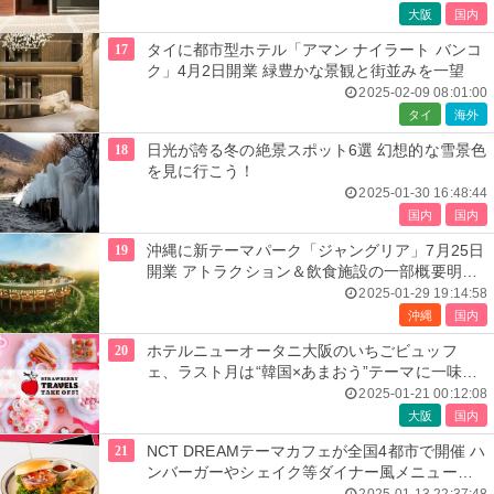
大阪
国内
17
タイに都市型ホテル「アマン ナイラート バンコ
ク」4月2日開業 緑豊かな景観と街並みを一望
2025-02-09 08:01:00
タイ
海外
18
日光が誇る冬の絶景スポット6選 幻想的な雪景色
を見に行こう！
2025-01-30 16:48:44
国内
国内
19
沖縄に新テーマパーク「ジャングリア」7月25日
開業 アトラクション＆飲食施設の一部概要明ら
かに
2025-01-29 19:14:58
沖縄
国内
20
ホテルニューオータニ大阪のいちごビュッフ
ェ、ラスト月は“韓国×あまおう”テーマに一味違
うスイーツ提供
2025-01-21 00:12:08
大阪
国内
21
NCT DREAMテーマカフェが全国4都市で開催 ハ
ンバーガーやシェイク等ダイナー風メニュー提
供