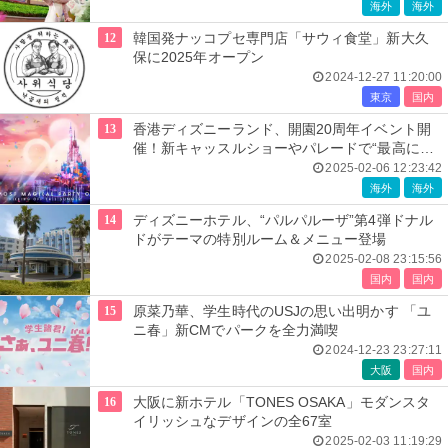
海外
海外
12
韓国発ナッコプセ専門店「サウィ食堂」新大久
保に2025年オープン
2024-12-27 11:20:00
東京
国内
13
香港ディズニーランド、開園20周年イベント開
催！新キャッスルショーやパレードで“最高にマ
ジカル”な時間を
2025-02-06 12:23:42
海外
海外
14
ディズニーホテル、“パルパルーザ”第4弾ドナル
ドがテーマの特別ルーム＆メニュー登場
2025-02-08 23:15:56
国内
国内
15
原菜乃華、学生時代のUSJの思い出明かす 「ユ
ニ春」新CMでパークを全力満喫
2024-12-23 23:27:11
大阪
国内
16
大阪に新ホテル「TONES OSAKA」モダンスタ
イリッシュなデザインの全67室
2025-02-03 11:19:29