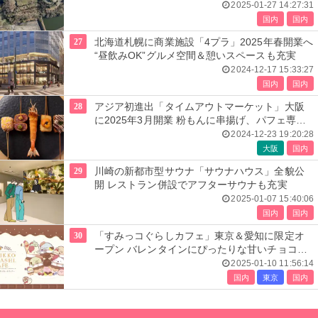
2025-01-27 14:27:31
国内
国内
27
北海道札幌に商業施設「4プラ」2025年春開業へ
“昼飲みOK”グルメ空間＆憩いスペースも充実
2024-12-17 15:33:27
国内
国内
28
アジア初進出「タイムアウトマーケット」大阪
に2025年3月開業 粉もんに串揚げ、パフェ専門
店等集結
2024-12-23 19:20:28
大阪
国内
29
川崎の新都市型サウナ「サウナハウス」全貌公
開 レストラン併設でアフターサウナも充実
2025-01-07 15:40:06
国内
国内
30
「すみっコぐらしカフェ」東京＆愛知に限定オ
ープン バレンタインにぴったりな甘いチョコメ
ニューが充実
2025-01-10 11:56:14
国内
東京
国内